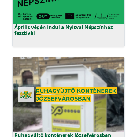
Április végén indul a Nyitva! Népszínház
fesztivál
Ruhagyűjtő konténerek Józsefvárosban