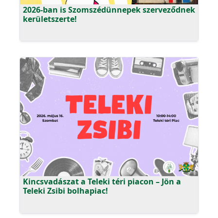
2026-ban is Szomszédünnepek szerveződnek
kerületszerte!
Kincsvadászat a Teleki téri piacon – Jön a
Teleki Zsibi bolhapiac!