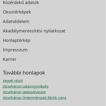
Közérdekű adatok
Okostérképek
Adatvédelem
Akadálymentesítési
nyilatkozat
Honlaptérkép
Impresszum
Karrier
További honlapok
Vegyél részt!
Józsefvárosi Lakásügynökség
Józsefvárosi lakáspályázato
Józsefvárosi Önkormányzati Bérlői csere