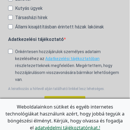
Kutyás ügyek
Társasházi hírek
Állami kisajátításban érintett házak lakóinak
Adatkezelési tájékoztató
Önkéntesen hozzájárulok személyes adataim
kezeléséhez az
Adatkezelési tájékoztatóban
részletezetteknek megfelelően. Megértettem, hogy
hozzájárulásom visszavonására bármikor lehetőségem
van.
A leiratkozás a hírlevél alján található linkkel lesz lehetséges.
Feliratkozom!
Weboldalainkon sütiket és egyéb internetes
technológiákat használunk azért, hogy jobbá tegyük a
For the English Newsletter, click
HERE.
böngészési élményt. Kérjük, hogy olvassa és fogadja
el
adatvédelmi tájékoztatónkat.!
