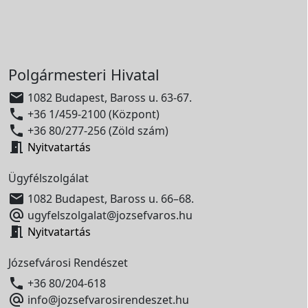
Polgármesteri Hivatal

1082 Budapest, Baross u. 63-67.

+36 1/459-2100 (Központ)

+36 80/277-256 (Zöld szám)

Nyitvatartás
Ügyfélszolgálat

1082 Budapest, Baross u. 66–68.

ugyfelszolgalat@jozsefvaros.hu

Nyitvatartás
Józsefvárosi Rendészet

+36 80/204-618

info@jozsefvarosirendeszet.hu