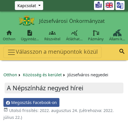
Ugrás a fő tartalomra

Kapcsolat
Józsefvárosi Önkormányzat




Otthon
Ügyintéz…
Részvétel
Átláthat…
Pázmány
Állami k…
Válasszon a menüpontok közül

Otthon
Közösség és kerület
Józsefváros negyedei
A Népszínház negyed hírei
Megosztás Facebook-on
event_available
Utolsó frissítés:
2022. augusztus 24.
(Létrehozva:
2022.
július 22.
)