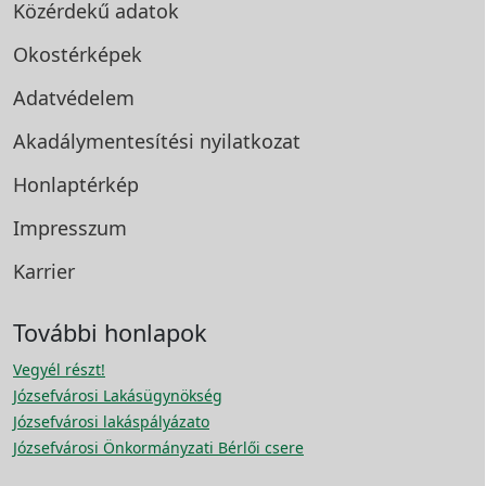
Közérdekű adatok
Okostérképek
Adatvédelem
Akadálymentesítési
nyilatkozat
Honlaptérkép
Impresszum
Karrier
További honlapok
Vegyél részt!
Józsefvárosi Lakásügynökség
Józsefvárosi lakáspályázato
Józsefvárosi Önkormányzati Bérlői csere