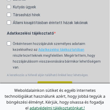
Kutyás ügyek
Társasházi hírek
Állami kisajátításban érintett házak lakóinak
Adatkezelési tájékoztató
Önkéntesen hozzájárulok személyes adataim
kezeléséhez az
Adatkezelési tájékoztatóban
részletezetteknek megfelelően. Megértettem, hogy
hozzájárulásom visszavonására bármikor lehetőségem
van.
A leiratkozás a hírlevél alján található linkkel lesz lehetséges.
Feliratkozom!
Weboldalainkon sütiket és egyéb internetes
technológiákat használunk azért, hogy jobbá tegyük a
For the English Newsletter, click
HERE.
böngészési élményt. Kérjük, hogy olvassa és fogadja
el
adatvédelmi tájékoztatónkat.!
