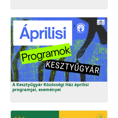
A Kesztyűgyár Közösségi Ház áprilisi
programjai, eseményei