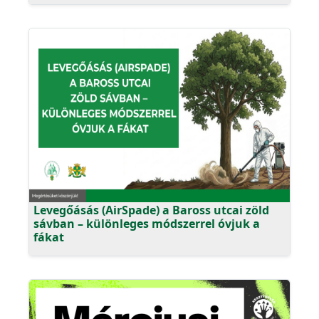
Levegőásás (AirSpade) a Baross utcai zöld
sávban – különleges módszerrel óvjuk a
fákat