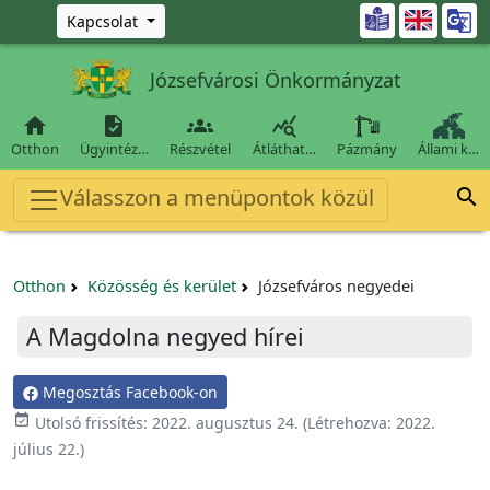
Ugrás a fő tartalomra

Kapcsolat
Józsefvárosi Önkormányzat




Otthon
Ügyintéz…
Részvétel
Átláthat…
Pázmány
Állami k…
Válasszon a menüpontok közül

Otthon
Közösség és kerület
Józsefváros negyedei
A Magdolna negyed hírei
Megosztás Facebook-on
event_available
Utolsó frissítés:
2022. augusztus 24.
(Létrehozva:
2022.
július 22.
)