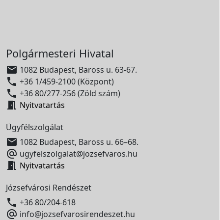
Polgármesteri Hivatal

1082 Budapest, Baross u. 63-67.

+36 1/459-2100 (Központ)

+36 80/277-256 (Zöld szám)

Nyitvatartás
Ügyfélszolgálat

1082 Budapest, Baross u. 66–68.

ugyfelszolgalat@jozsefvaros.hu

Nyitvatartás
Józsefvárosi Rendészet

+36 80/204-618

info@jozsefvarosirendeszet.hu