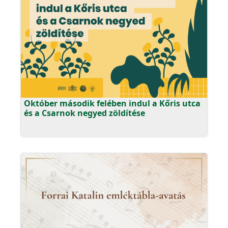
Október második felében indul a Kőris utca
és a Csarnok negyed zöldítése