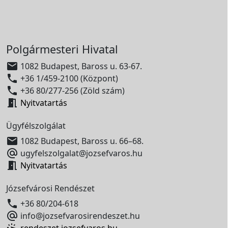
Polgármesteri Hivatal

1082 Budapest, Baross u. 63-67.

+36 1/459-2100 (Központ)

+36 80/277-256 (Zöld szám)

Nyitvatartás
Ügyfélszolgálat

1082 Budapest, Baross u. 66–68.

ugyfelszolgalat@jozsefvaros.hu

Nyitvatartás
Józsefvárosi Rendészet

+36 80/204-618

info@jozsefvarosirendeszet.hu