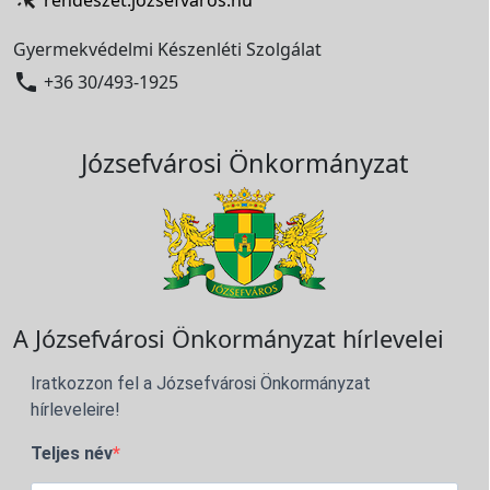
rendeszet.jozsefvaros.hu
Gyermekvédelmi Készenléti Szolgálat

+36 30/493-1925
Józsefvárosi Önkormányzat
A Józsefvárosi Önkormányzat hírlevelei
Iratkozzon fel a Józsefvárosi Önkormányzat
hírleveleire!
Teljes név