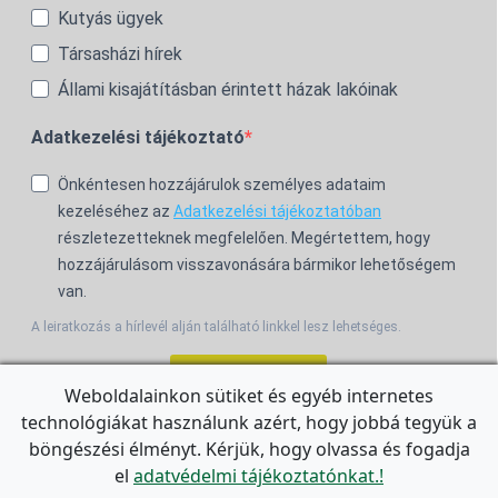
Kutyás ügyek
Társasházi hírek
Állami kisajátításban érintett házak lakóinak
Adatkezelési tájékoztató
Önkéntesen hozzájárulok személyes adataim
kezeléséhez az
Adatkezelési tájékoztatóban
részletezetteknek megfelelően. Megértettem, hogy
hozzájárulásom visszavonására bármikor lehetőségem
van.
A leiratkozás a hírlevél alján található linkkel lesz lehetséges.
Feliratkozom!
Weboldalainkon sütiket és egyéb internetes
technológiákat használunk azért, hogy jobbá tegyük a
For the English Newsletter, click
HERE.
böngészési élményt. Kérjük, hogy olvassa és fogadja
el
adatvédelmi tájékoztatónkat.!
