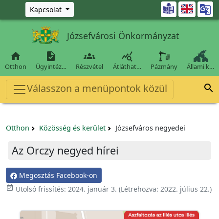
Ugrás a fő tartalomra

Kapcsolat
Józsefvárosi Önkormányzat




Otthon
Ügyintéz…
Részvétel
Átláthat…
Pázmány
Állami k…
Válasszon a menüpontok közül

Otthon
Közösség és kerület
Józsefváros negyedei
Az Orczy negyed hírei
Megosztás Facebook-on
event_available
Utolsó frissítés:
2024. január 3.
(Létrehozva:
2022. július 22.
)