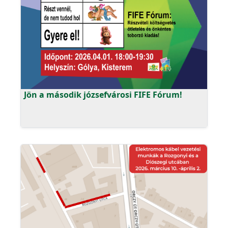
Jön a második józsefvárosi FIFE Fórum!