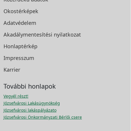
Okostérképek
Adatvédelem
Akadálymentesítési
nyilatkozat
Honlaptérkép
Impresszum
Karrier
További honlapok
Vegyél részt!
Józsefvárosi Lakásügynökség
Józsefvárosi lakáspályázato
Józsefvárosi Önkormányzati Bérlői csere