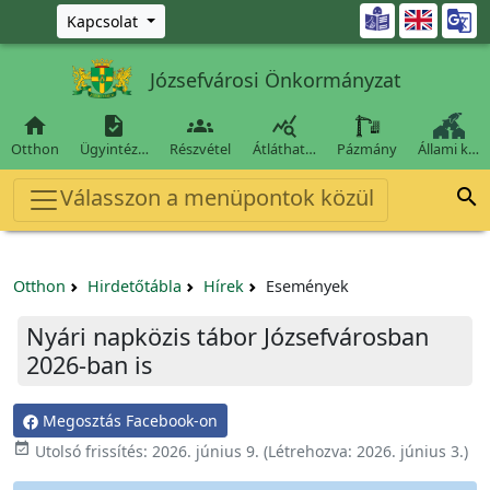
Ugrás a fő tartalomra

Kapcsolat
Józsefvárosi Önkormányzat




Otthon
Ügyintéz…
Részvétel
Átláthat…
Pázmány
Állami k…
Válasszon a menüpontok közül

Otthon
Hirdetőtábla
Hírek
Események
Nyári napközis tábor Józsefvárosban
2026-ban is
Megosztás Facebook-on

Utolsó frissítés:
2026. június 9.
(Létrehozva:
2026. június 3.
)