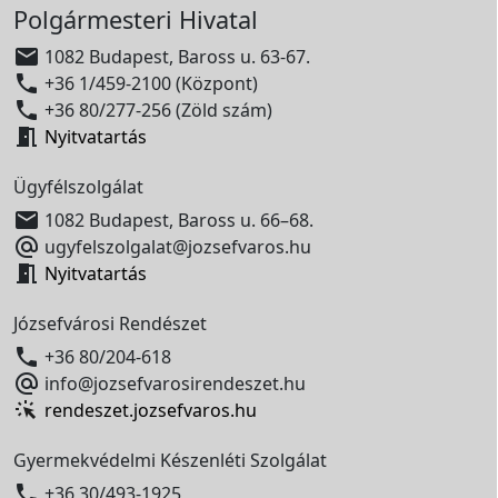
Polgármesteri Hivatal

1082 Budapest, Baross u. 63-67.

+36 1/459-2100 (Központ)

+36 80/277-256 (Zöld szám)

Nyitvatartás
Ügyfélszolgálat

1082 Budapest, Baross u. 66–68.

ugyfelszolgalat@jozsefvaros.hu

Nyitvatartás
Józsefvárosi Rendészet

+36 80/204-618

info@jozsefvarosirendeszet.hu
rendeszet.jozsefvaros.hu
Gyermekvédelmi Készenléti Szolgálat

+36 30/493-1925