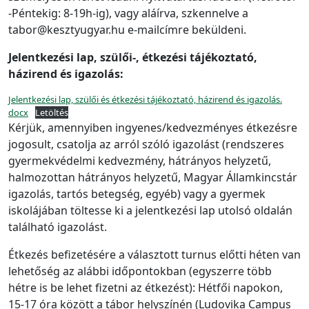
-Péntekig: 8-19h-ig), vagy aláírva, szkennelve a
tabor@kesztyugyar.hu e-mailcímre beküldeni.
Jelentkezési lap, szülői-, étkezési tájékoztató,
házirend és igazolás:
Jelentkezési lap, szülői és étkezési tájékoztató, házirend és igazolás.
docx
Letöltés
Kérjük, amennyiben ingyenes/kedvezményes étkezésre
jogosult, csatolja az arról szóló igazolást (rendszeres
gyermekvédelmi kedvezmény, hátrányos helyzetű,
halmozottan hátrányos helyzetű, Magyar Államkincstár
igazolás, tartós betegség, egyéb) vagy a gyermek
iskolájában töltesse ki a jelentkezési lap utolsó oldalán
található igazolást.
Étkezés befizetésére a választott turnus előtti héten van
lehetőség az alábbi időpontokban (egyszerre több
hétre is be lehet fizetni az étkezést): Hétfői napokon,
15-17 óra között a tábor helyszínén (Ludovika Campus