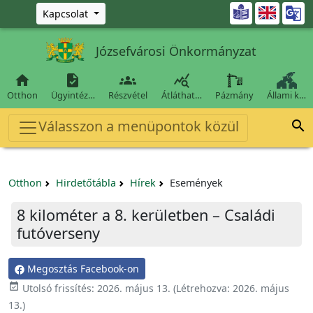
Ugrás a fő tartalomra

Kapcsolat
Józsefvárosi Önkormányzat




Otthon
Ügyintéz…
Részvétel
Átláthat…
Pázmány
Állami k…
Válasszon a menüpontok közül

Otthon
Hirdetőtábla
Hírek
Események
8 kilométer a 8. kerületben – Családi
futóverseny
Megosztás Facebook-on

Utolsó frissítés:
2026. május 13.
(Létrehozva:
2026. május
13.
)