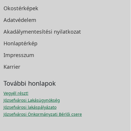
Okostérképek
Adatvédelem
Akadálymentesítési
nyilatkozat
Honlaptérkép
Impresszum
Karrier
További honlapok
Vegyél részt!
Józsefvárosi Lakásügynökség
Józsefvárosi lakáspályázato
Józsefvárosi Önkormányzati Bérlői csere