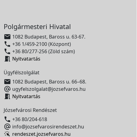
Polgármesteri Hivatal

1082 Budapest, Baross u. 63-67.

+36 1/459-2100 (Központ)

+36 80/277-256 (Zöld szám)

Nyitvatartás
Ügyfélszolgálat

1082 Budapest, Baross u. 66–68.

ugyfelszolgalat@jozsefvaros.hu

Nyitvatartás
Józsefvárosi Rendészet

+36 80/204-618

info@jozsefvarosirendeszet.hu
rendeszet.jozsefvaros.hu