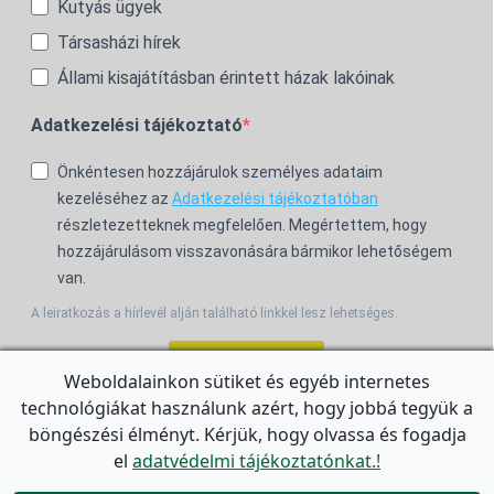
Kutyás ügyek
Társasházi hírek
Állami kisajátításban érintett házak lakóinak
Adatkezelési tájékoztató
Önkéntesen hozzájárulok személyes adataim
kezeléséhez az
Adatkezelési tájékoztatóban
részletezetteknek megfelelően. Megértettem, hogy
hozzájárulásom visszavonására bármikor lehetőségem
van.
A leiratkozás a hírlevél alján található linkkel lesz lehetséges.
Feliratkozom!
Weboldalainkon sütiket és egyéb internetes
technológiákat használunk azért, hogy jobbá tegyük a
For the English Newsletter, click
HERE.
böngészési élményt. Kérjük, hogy olvassa és fogadja
el
adatvédelmi tájékoztatónkat.!
