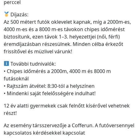
perccel
Díjazás:
Az 500 métert futók oklevelet kapnak, míg a 2000m-es,
4000 m-es és a 8000 m-es távokon chipes időmérést
biztosítunk, ezen távok 1–3. helyezettjei (női, férfi)
éremdíjazásban részesülnek. Minden célba érkezőt
frissítővel és müzlivel várunk!
További tudnivalók:
• Chipes időmérés a 2000m, 4000 m és 8000 m
futásoknál
• Rajtszám átvétel: 8:30-tól a helyszínen
• Mindenki saját felelősségére indulhat!
12 év alatti gyermekek csak felnőtt kísérővel vehetnek
részt!
Az esemény társszervezője a Cofferun. A futóversennyel
kapcsolatos kérdésekkel kapcsolat