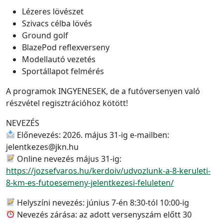
Lézeres lövészet
Szivacs célba lövés
Ground golf
BlazePod reflexverseny
Modellautó vezetés
Sportállapot felmérés
A programok INGYENESEK, de a futóversenyen való
részvétel regisztrációhoz kötött!
NEVEZÉS
Előnevezés: 2026. május 31-ig e-mailben:
jelentkezes@jkn.hu
Online nevezés május 31-ig:
https://jozsefvaros.hu/kerdoiv/udvozlunk-a-8-keruleti-
8-km-es-futoesemeny-jelentkezesi-feluleten/
Helyszíni nevezés: június 7-én 8:30-tól 10:00-ig
Nevezés zárása: az adott versenyszám előtt 30