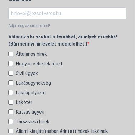
Adja meg az email címét!
Válassza ki azokat a témákat, amelyek érdeklik!
(Bármennyi hírlevelet megjelölhet.)
Általános hírek
Hogyan vehetek részt
Civil ügyek
Lakásügynökség
Lakáspályázat
Lakótér
Kutyás ügyek
Társasházi hírek
Állami kisajátításban érintett házak lakóinak