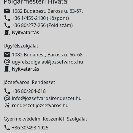
Polgármesteri Hivatal

1082 Budapest, Baross u. 63-67.

+36 1/459-2100 (Központ)

+36 80/277-256 (Zöld szám)

Nyitvatartás
Ügyfélszolgálat

1082 Budapest, Baross u. 66–68.

ugyfelszolgalat@jozsefvaros.hu

Nyitvatartás
Józsefvárosi Rendészet

+36 80/204-618

info@jozsefvarosirendeszet.hu
rendeszet.jozsefvaros.hu
Gyermekvédelmi Készenléti Szolgálat

+36 30/493-1925