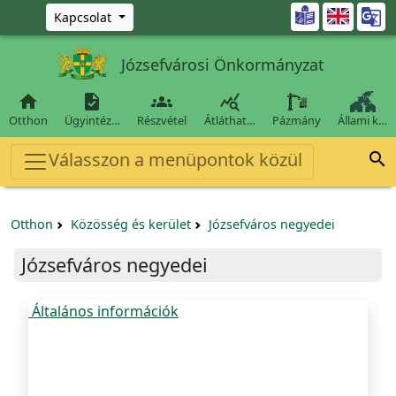
Ugrás a fő tartalomra

Kapcsolat
Józsefvárosi Önkormányzat




Otthon
Ügyintéz…
Részvétel
Átláthat…
Pázmány
Állami k…
Válasszon a menüpontok közül

Otthon
Közösség és kerület
Józsefváros negyedei
Józsefváros negyedei
Általános információk