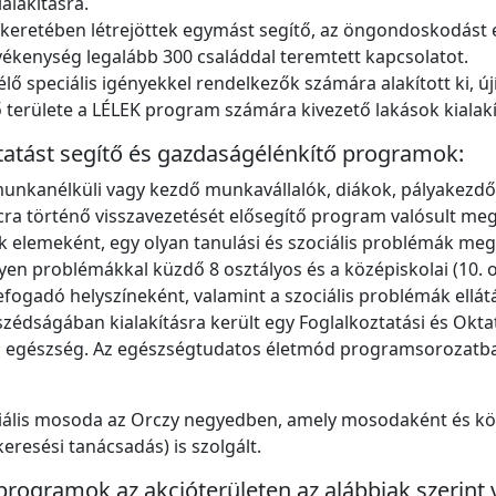
alakításra.
 keretében létrejöttek egymást segítő, az öngondoskodást e
ékenység legalább 300 családdal teremtett kapcsolatot.
 élő speciális igényekkel rendelkezők számára alakított ki, ú
területe a LÉLEK program számára kivezető lakások kialakít
ztatást segítő és gazdaságélénkítő programok:
 munkanélküli vagy kezdő munkavállalók, diákok, pályake
ra történő visszavezetését elősegítő program valósult meg
k elemeként, egy olyan tanulási és szociális problémák me
lyen problémákkal küzdő 8 osztályos és a középiskolai (10. o
fogadó helyszíneként, valamint a szociális problémák ellát
szédságában kialakításra került egy Foglalkoztatási és Oktat
az egészség. Az egészségtudatos életmód programsorozatban
ciális mosoda az Orczy negyedben, amely mosodaként és közö
keresési tanácsadás) is szolgált.
 programok az akcióterületen az alábbiak szerint