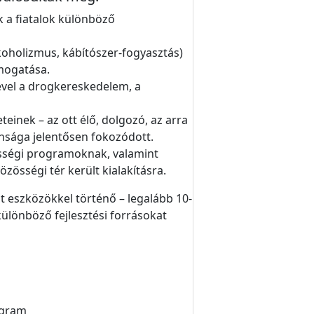
 a fiatalok különböző
oholizmus, kábítószer-fogyasztás)
mogatása.
ével a drogkereskedelem, a
inek – az ott élő, dolgozó, az arra
onsága jelentősen fokozódott.
zösségi programoknak, valamint
össégi tér került kialakításra.
lt eszközökkel történő – legalább 10-
különböző fejlesztési forrásokat
ogram