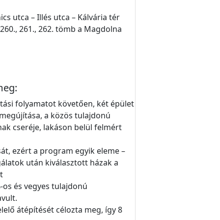
 utca – Illés utca – Kálvária tér
a 260., 261., 262. tömb a Magdolna
meg:
ási folyamatot követően, két épület
i megújítása, a közös tulajdonú
nak cseréje, lakáson belül felmért
át, ezért a program egyik eleme –
álatok után kiválasztott házak a
t
-os és vegyes tulajdonú
vult.
elő átépítését célozta meg, így 8