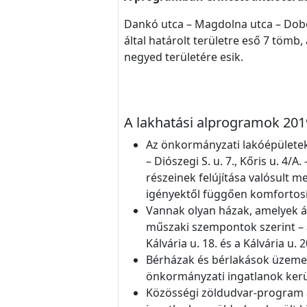
Dankó utca – Magdolna utca – Dobozi
által határolt területre eső 7 tömb,
negyed területére esik.
A lakhatási alprogramok 2019
Az önkormányzati lakóépületek
– Diószegi S. u. 7., Kőris u. 4/
részeinek felújítása valósult m
igényektől függően komfortosít
Vannak olyan házak, amelyek á
műszaki szempontok szerint – a
Kálvária u. 18. és a Kálvária u. 20
Bérházak és bérlakások üzemelé
önkormányzati ingatlanok került
Közösségi zöldudvar-program az