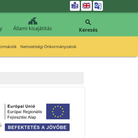


y
Állami kisajátítás
Keresés
formációk
Nemzetiségi Önkormányzatok