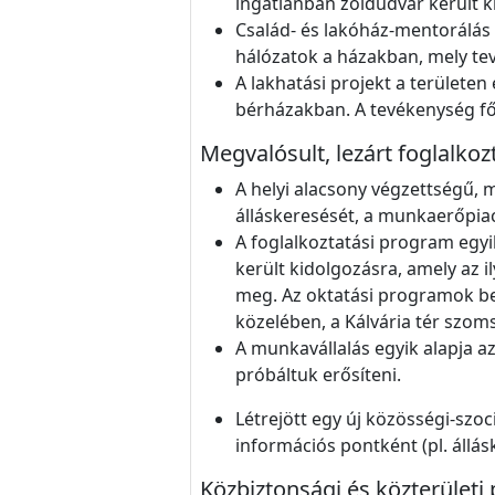
ingatlanban zöldudvar került ki
Család- és lakóház-mentorálás
hálózatok a házakban, mely tev
A lakhatási projekt a területen
bérházakban. A tevékenység fő 
Megvalósult, lezárt foglalko
A helyi alacsony végzettségű,
álláskeresését, a munkaerőpiac
A foglalkoztatási program egyi
került kidolgozásra, amely az i
meg. Az oktatási programok be
közelében, a Kálvária tér szom
A munkavállalás egyik alapja 
próbáltuk erősíteni.
Létrejött egy új közösségi-szo
információs pontként (pl. állás
Közbiztonsági és közterületi