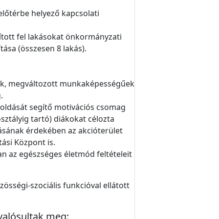
lőtérbe helyező kapcsolati
jított fel lakásokat önkormányzati
ása (összesen 8 lakás).
zdők, megváltozott munkaképességűek
.
goldását segítő motivációs csomag
sztályig tartó) diákokat célozta
ásának érdekében az akcióterület
ási Központ is.
 az egészséges életmód feltételeit
sségi-szociális funkcióval ellátott
 valósultak meg: