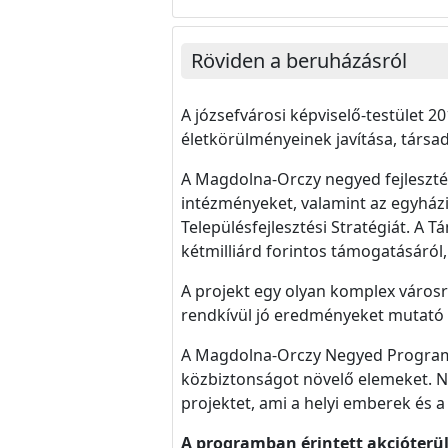
Röviden a beruházásról
A józsefvárosi képviselő-testület 2
életkörülményeinek javítása, társad
A Magdolna-Orczy negyed fejleszté
intézményeket, valamint az egyházi 
Településfejlesztési Stratégiát. A
kétmilliárd forintos támogatásáról
A projekt egy olyan komplex városre
rendkívül jó eredményeket mutat
A Magdolna-Orczy Negyed Program e
közbiztonságot növelő elemeket. N
projektet, ami a helyi emberek és a 
A programban érintett akcióterül