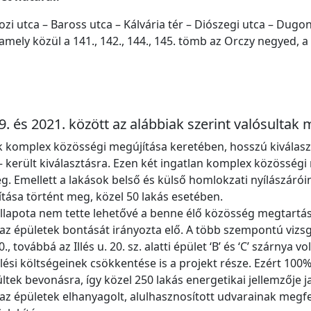
 utca – Baross utca – Kálvária tér – Diószegi utca – Dugonics
 amely közül a 141., 142., 144., 145. tömb az Orczy negyed, 
. és 2021. között az alábbiak szerint valósultak 
 komplex közösségi megújítása keretében, hosszú kiválaszt
A. – került kiválasztásra. Ezen két ingatlan komplex közösség
eg. Emellett a lakások belső és külső homlokzati nyílászárói
ása történt meg, közel 50 lakás esetében.
llapota nem tette lehetővé a benne élő közösség megtartás
z épületek bontását irányozta elő. A több szempontú vizsg
., továbbá az Illés u. 20. sz. alatti épület ‘B’ és ‘C’ szárnya vol
si költségeinek csökkentése is a projekt része. Ezért 100%
ek bevonásra, így közel 250 lakás energetikai jellemzője ja
 épületek elhanyagolt, alulhasznosított udvarainak megfel