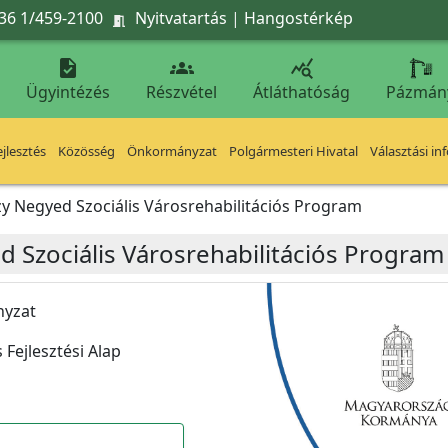
36 1/459-2100
Nyitvatartás
|
Hangostérkép




Ügyintézés
Részvétel
Átláthatóság
Pázmán
jlesztés
Közösség
Önkormányzat
Polgármesteri Hivatal
Választási in
 Negyed Szociális Városrehabilitációs Program
Szociális Városrehabilitációs Program
nyzat
 Fejlesztési Alap