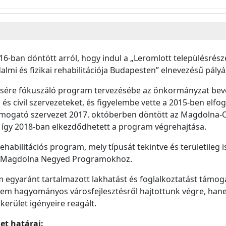
016-ban döntött arról, hogy indul a „Leromlott településrés
almi és fizikai rehabilitációja Budapesten” elnevezésű pály
sére fókuszáló program tervezésébe az önkormányzat bevon
és civil szervezeteket, és figyelembe vette a 2015-ben elfog
 Támogató szervezet 2017. októberben döntött az Magdolna-
, így 2018-ban elkezdődhetett a program végrehajtása.
habilitációs program, mely típusát tekintve és területileg 
ó Magdolna Negyed Programokhoz.
gyaránt tartalmazott lakhatást és foglalkoztatást támogat
em hagyományos városfejlesztésről hajtottunk végre, hanem
kerület igényeire reagált.
et határai: