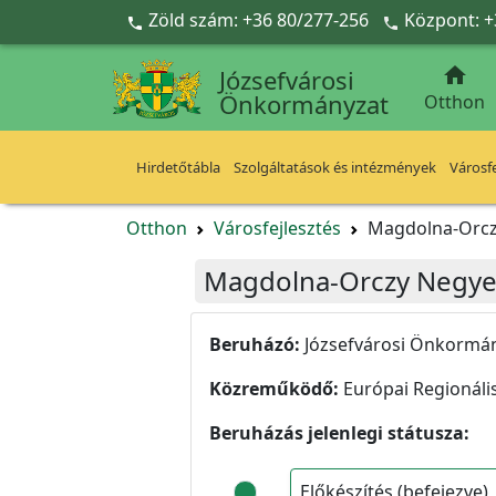
Ugrás a fő tartalomra
Zöld szám: +36 80/277-256
Központ: +



Józsefvárosi
Önkormányzat
Otthon
Hirdetőtábla
Szolgáltatások és intézmények
Városfe
Otthon
Városfejlesztés
Magdolna-Orczy
Magdolna-Orczy Negyed 
Beruházó:
Józsefvárosi Önkormá
Közreműködő:
Európai Regionális
Beruházás jelenlegi státusza:
Előkészítés (befejezve)