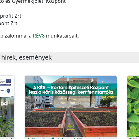
ató és Gyermekjóléti Központ
rofit Zrt.
ont Zrt.
e bizalommal a
RÉV8
munkatársait.
 hírek, események