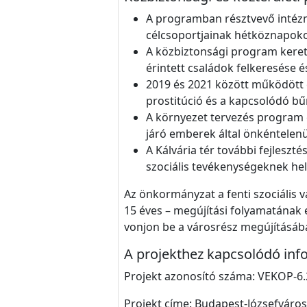
A programban résztvevő intézm
célcsoportjainak hétköznapokon
A közbiztonsági program keret
érintett családok felkeresése
2019 és 2021 között működött 
prostitúció és a kapcsolódó b
A környezet tervezés program e
járó emberek által önkéntelenü
A Kálvária tér további fejlesz
szociális tevékenységeknek hel
Az önkormányzat a fenti szociális v
15 éves – megújítási folyamatának e
vonjon be a városrész megújításáb
A projekthez kapcsolódó inf
Projekt azonosító száma: VEKOP-6.
Projekt címe: Budapest-Józsefváro