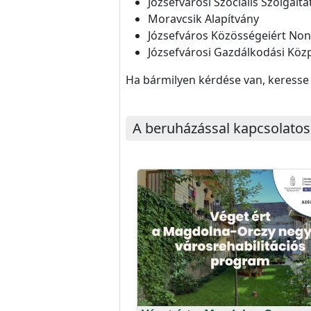
Józsefvárosi Szociális Szolgált
Moravcsik Alapítvány
Józsefváros Közösségeiért Nonp
Józsefvárosi Gazdálkodási Közp
Ha bármilyen kérdése van, keress
A beruházással kapcsolatos