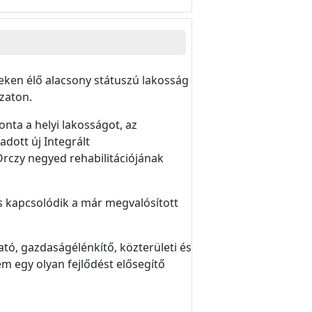
zeken élő alacsony státuszú lakosság
ázaton.
ta a helyi lakosságot, az
adott új Integrált
Orczy negyed rehabilitációjának
is kapcsolódik a már megvalósított
ó, gazdaságélénkítő, közterületi és
 egy olyan fejlődést elősegítő