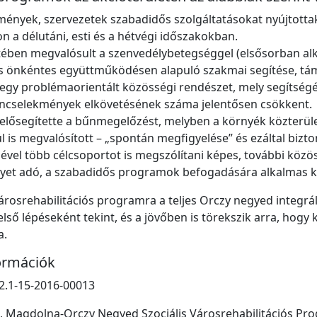
ények, szervezetek szabadidős szolgáltatásokat nyújtottak
 a délutáni, esti és a hétvégi időszakokban.
ében megvalósult a szenvedélybetegséggel (elsősorban alk
 és önkéntes együttműködésen alapuló szakmai segítése, tá
egy problémaorientált közösségi rendészet, mely segítség
űncselekmények elkövetésének száma jelentősen csökkent.
lősegítette a bűnmegelőzést, melyben a környék közterülete
l is megvalósított – „spontán megfigyelése” és ezáltal bizt
tésével több célcsoportot is megszólítani képes, további kö
yet adó, a szabadidős programok befogadására alkalmas köz
árosrehabilitációs programra a teljes Orczy negyed integrá
lső lépéseként tekint, és a jövőben is törekszik arra, hogy 
a.
ormációk
2.1-15-2016-00013
s, Magdolna-Orczy Negyed Szociális Városrehabilitációs Pr