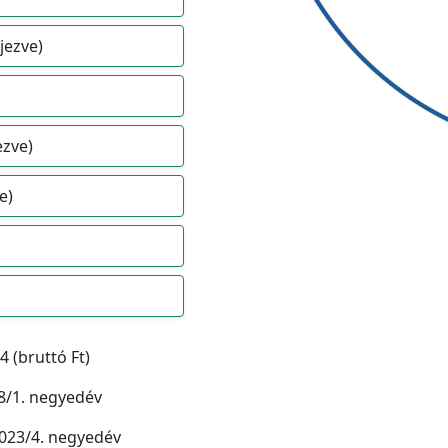
jezve)
ezve)
e)
4 (bruttó Ft)
/1. negyedév
023/4. negyedév