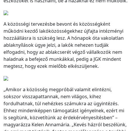
eszközöket is használni, de a házaknál ez nem működik.
A közösségi tervezésbe bevont és közösségként
működni kezdő lakóközösségekhez újfajta intézményi
hozzáállásra is szükség lesz. A hónapok óta vakolatlan
ablaknyílások ügye jelzi, a lakók nehezen tudják
elfogadni, hogy az ablakcserét végző vállalkozók nem
haladnak a befejező munkákkal, pedig a JGK mindent
megtesz, hogy ezek mielőbb elkészüljenek.
„Amikor a közösség megpróbál valamit elintézni,
sokszor visszapattannak, nem világos, kihez
fordulhatnak, túl nehézkes számukra az ügyintézés.
Ehhez mindenképpen támogatást igényelnek, ezért mi
is segítünk, közvetítünk az érdekérvényesítésben” –
magyarázza Kelen Annamária. „Kevés házról beszélünk,