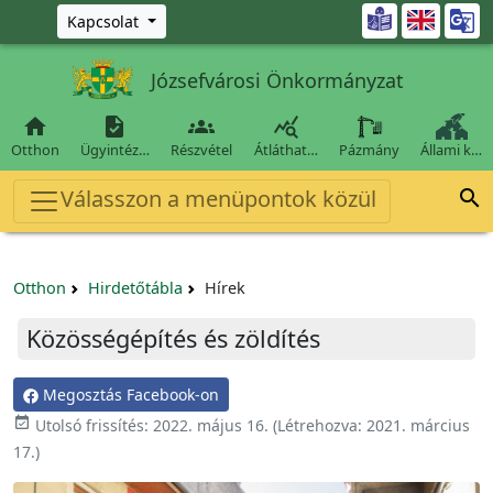
Ugrás a fő tartalomra

Kapcsolat
Józsefvárosi Önkormányzat




Otthon
Ügyintéz…
Részvétel
Átláthat…
Pázmány
Állami k…
Válasszon a menüpontok közül

Otthon
Hirdetőtábla
Hírek
Közösségépítés és zöldítés
Megosztás Facebook-on

Utolsó frissítés:
2022. május 16.
(Létrehozva:
2021. március
17.
)