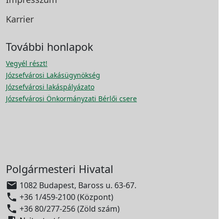
Karrier
További honlapok
Vegyél részt!
Józsefvárosi Lakásügynökség
Józsefvárosi lakáspályázato
Józsefvárosi Önkormányzati Bérlői csere
Polgármesteri Hivatal

1082 Budapest, Baross u. 63-67.

+36 1/459-2100 (Központ)

+36 80/277-256 (Zöld szám)