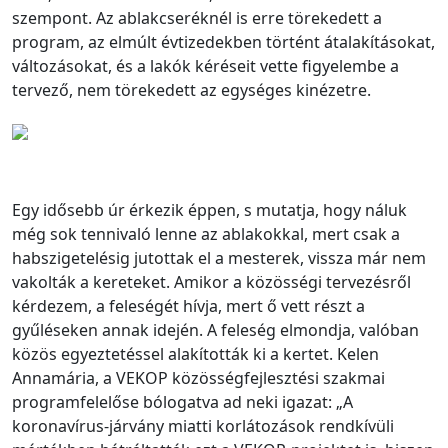
szempont. Az ablakcseréknél is erre törekedett a
program, az elmúlt évtizedekben történt átalakításokat,
változásokat, és a lakók kéréseit vette figyelembe a
tervező, nem törekedett az egységes kinézetre.
Egy idősebb úr érkezik éppen, s mutatja, hogy náluk
még sok tennivaló lenne az ablakokkal, mert csak a
habszigetelésig jutottak el a mesterek, vissza már nem
vakolták a kereteket. Amikor a közösségi tervezésről
kérdezem, a feleségét hívja, mert ő vett részt a
gyűléseken annak idején. A feleség elmondja, valóban
közös egyeztetéssel alakították ki a kertet. Kelen
Annamária, a VEKOP közösségfejlesztési szakmai
programfelelőse bólogatva ad neki igazat: „A
koronavírus-járvány miatti korlátozások rendkívüli