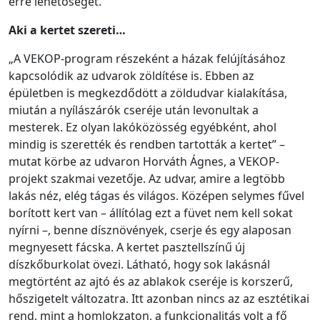
erre lehetőséget.
Aki a kertet szereti…
„A VEKOP-program részeként a házak felújításához
kapcsolódik az udvarok zöldítése is. Ebben az
épületben is megkezdődött a zöldudvar kialakítása,
miután a nyílászárók cseréje után levonultak a
mesterek. Ez olyan lakóközösség egyébként, ahol
mindig is szerették és rendben tartották a kertet” –
mutat körbe az udvaron Horváth Ágnes, a VEKOP-
projekt szakmai vezetője. Az udvar, amire a legtöbb
lakás néz, elég tágas és világos. Középen selymes fűvel
borított kert van – állítólag ezt a füvet nem kell sokat
nyírni –, benne dísznövények, cserje és egy alaposan
megnyesett fácska. A kertet pasztellszínű új
díszkőburkolat övezi. Látható, hogy sok lakásnál
megtörtént az ajtó és az ablakok cseréje is korszerű,
hőszigetelt változatra. Itt azonban nincs az az esztétikai
rend, mint a homlokzaton, a funkcionalitás volt a fő