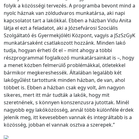
folyik a közösségi tervezés. A programba bevont mind a
nyolc háznak van zöldudvaros munkatársa, aki napi
kapcsolatot tart a lakókkal. Ebben a házban Vidu Anita
látja el ezt a feladatot, aki a Józsefvárosi Szociális
Szolgáltató és Gyermekjóléti Központ, vagyis a JSzSzGyK
munkatársaként csatlakozott hozzánk. Minden lakó
tudja, hogyan érheti őt el – mint ahogy a többi
részprogrammal foglalkozó munkatársainkat is –, hogy
a menet közben felmerülő problémákkal, ötletekkel
bármikor megkereshessék. Általában legalább két
lakógyűlést tartottunk minden házban, de van, ahol
többet is. Ebben a házban csak egy volt, ám nagyon
sikeres, mert itt már tudták a lakók, hogy mit
szeretnének, s könnyen konszenzusra jutottak. Minél
nagyobb egy lakóközösség, annál több különféle érdek
jelenik meg, itt kevesebben vannak és integráltabb is a
közösség, jobban el vannak osztva a szerepek.”