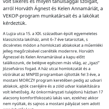
volt sikeres és milyen tanulsággal szolgált,
arról Horváth Ágnest és Kelen Annamáriát, a
VEKOP-program munkatársait és a lakókat
kérdeztük.
A Lujza utca 15. a XIX. században épült egyemeletes
klasszicista lakóház, amit 6–7 éve tataroztak, s
dicséretes módon a homlokzati ablakokat a műemléki
jelleg megőrzésével cserélték modernre. Horváth
Ágnessel és Kelen Annamáriával a kapu előtt
találkozunk, de belépve egészen más világ, az „igazi”
Józsefváros fogad. A ház utcai homlokzatát és a
vízórákat az MNPIII programban újították fel 3 éve, a
mostani MORCZY program keretében pedig az udvari
ablakok, ajtók cseréjére és a zöld udvar kialakítására
volt lehetőség. Az önkormányzati tulajdonú házban 17
alacsony komfortfokozatú lakás van, ezekhez akkor
nem nyúltak, és sajnos a mostani pályázat sem adott