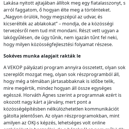
Lakása nyitott ajtajában állítok meg egy fiatalasszonyt, s
arról faggatom, ő hogyan élte meg a történteket.
„Nagyon örülök, hogy megszépül az udvar, és
kicserélték az ablakokat” – mondja, de a közösségi
tervezésről nem tud mit mondani. Részt vett ugyan a
lakógyűlésen, de úgy tűnik, nem igazán tűnt fel neki,
hogy milyen közösségfejlesztési folyamat részese.
Sokéves munka alapjait rakták le
A VEKOP pályázati program annyira összetett, olyan sok
szereplőt mozgat meg, olyan sok részprogramból áll,
hogy még a témában jártasabbaknak is időbe telik,
mire megértik, mindez hogyan áll össze egységes
egésszé. Horváth Ágnes szerint a programnak ezért is
okozott nagy kárt a járvány, mert pont a
közösségépítésben nélkülözhetetlen kommunikációt
gátolta jelentősen. Az olyan részprogramokban, mint
amilyen az OKJ-s képzés, lehetséges volt online