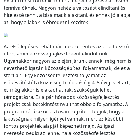
de ami most történik, fontos megelőlegezése a további
tennivalóknak. Nagyon nehéz a változást elindítani és
hitelessé tenni, a bizalmat kialakítani, és ennek jó alapja
az, hogy a lakók is ébredezni kezdtek.
Az első lépések tehát már megtörténtek azon a hosszú
úton, amin közösségfejlesztőként elindultunk.
Ugyanakkor nagyon az elején járunk ennek, még nem is
nevezhető igazán közösségépítési folyamatnak, de ez a
startja.” „Egy közösségfejlesztési folyamat az
előkészítéstől a közösség felépüléséig 4–5 évig is eltart,
és még akkor is elakadhatnak, szükségük lehet
támogatásra. Ez a pár hónapos közösségfejlesztési
projekt csak betekintést nyújthat ebbe a folyamatba. A
program zárásakor biztosan rögzíteni fogjuk, hogy a
lakosságnak milyen igényei vannak, mert ez későbbi
fontos projektek alapját képezheti majd. Az igazi
nyereség pedig az lenne, ha a közösségfejlesztés