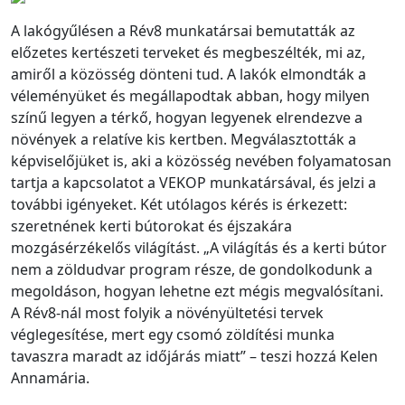
A lakógyűlésen a Rév8 munkatársai bemutatták az
előzetes kertészeti terveket és megbeszélték, mi az,
amiről a közösség dönteni tud. A lakók elmondták a
véleményüket és megállapodtak abban, hogy milyen
színű legyen a térkő, hogyan legyenek elrendezve a
növények a relatíve kis kertben. Megválasztották a
képviselőjüket is, aki a közösség nevében folyamatosan
tartja a kapcsolatot a VEKOP munkatársával, és jelzi a
további igényeket. Két utólagos kérés is érkezett:
szeretnének kerti bútorokat és éjszakára
mozgásérzékelős világítást. „A világítás és a kerti bútor
nem a zöldudvar program része, de gondolkodunk a
megoldáson, hogyan lehetne ezt mégis megvalósítani.
A Rév8-nál most folyik a növényültetési tervek
véglegesítése, mert egy csomó zöldítési munka
tavaszra maradt az időjárás miatt” – teszi hozzá Kelen
Annamária.