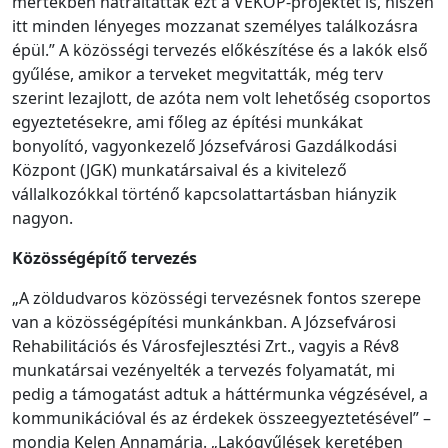
mértékben hátráltatták ezt a VEKOP-projektet is, hiszen
itt minden lényeges mozzanat személyes találkozásra
épül.” A közösségi tervezés előkészítése és a lakók első
gyűlése, amikor a terveket megvitatták, még terv
szerint lezajlott, de azóta nem volt lehetőség csoportos
egyeztetésekre, ami főleg az építési munkákat
bonyolító, vagyonkezelő Józsefvárosi Gazdálkodási
Központ (JGK) munkatársaival és a kivitelező
vállalkozókkal történő kapcsolattartásban hiányzik
nagyon.
Közösségépítő tervezés
„A zöldudvaros közösségi tervezésnek fontos szerepe
van a közösségépítési munkánkban. A Józsefvárosi
Rehabilitációs és Városfejlesztési Zrt., vagyis a Rév8
munkatársai vezényelték a tervezés folyamatát, mi
pedig a támogatást adtuk a háttérmunka végzésével, a
kommunikációval és az érdekek összeegyeztetésével” –
mondja Kelen Annamária. „Lakógyűlések keretében