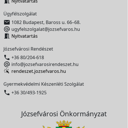

Nyitvatartás
Ügyfélszolgálat

1082 Budapest, Baross u. 66–68.

ugyfelszolgalat@jozsefvaros.hu

Nyitvatartás
Józsefvárosi Rendészet

+36 80/204-618

info@jozsefvarosirendeszet.hu
rendeszet.jozsefvaros.hu
Gyermekvédelmi Készenléti Szolgálat

+36 30/493-1925
Józsefvárosi Önkormányzat