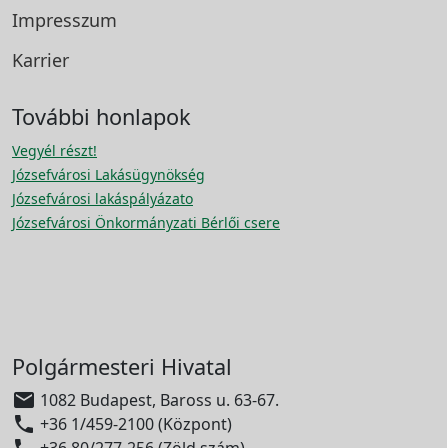
Impresszum
Karrier
További honlapok
Vegyél részt!
Józsefvárosi Lakásügynökség
Józsefvárosi lakáspályázato
Józsefvárosi Önkormányzati Bérlői csere
Polgármesteri Hivatal

1082 Budapest, Baross u. 63-67.

+36 1/459-2100 (Központ)

+36 80/277-256 (Zöld szám)