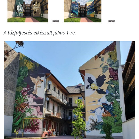
A tűzfalfestés elkészült július 1-re: