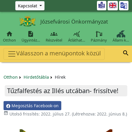
Ugrás a fő tartalomra

Kapcsolat
Józsefvárosi Önkormányzat




Otthon
Ügyintéz…
Részvétel
Átláthat…
Pázmány
Állami k…
Válasszon a menüpontok közül

Otthon
Hirdetőtábla
Hírek
Tűzfalfestés az Illés utcában- frissítve!
Megosztás Facebook-on

Utolsó frissítés:
2022. július 27.
(Létrehozva:
2022. június 8.
)