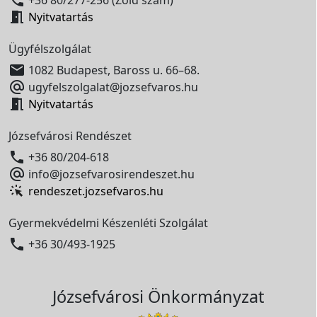

Nyitvatartás
Ügyfélszolgálat

1082 Budapest, Baross u. 66–68.

ugyfelszolgalat@jozsefvaros.hu

Nyitvatartás
Józsefvárosi Rendészet

+36 80/204-618

info@jozsefvarosirendeszet.hu
rendeszet.jozsefvaros.hu
Gyermekvédelmi Készenléti Szolgálat

+36 30/493-1925
Józsefvárosi Önkormányzat