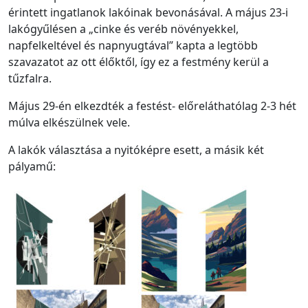
érintett ingatlanok lakóinak bevonásával. A május 23-i
lakógyűlésen a „cinke és veréb növényekkel,
napfelkeltével és napnyugtával” kapta a legtöbb
szavazatot az ott élőktől, így ez a festmény kerül a
tűzfalra.
Május 29-én elkezdték a festést- előreláthatólag 2-3 hét
múlva elkészülnek vele.
A lakók választása a nyitóképre esett, a másik két
pályamű: