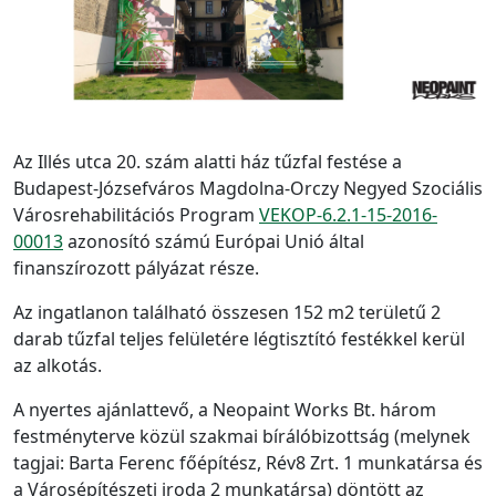
Az Illés utca 20. szám alatti ház tűzfal festése a
Budapest-Józsefváros Magdolna-Orczy Negyed Szociális
Városrehabilitációs Program
VEKOP-6.2.1-15-2016-
00013
azonosító számú Európai Unió által
finanszírozott pályázat része.
Az ingatlanon található összesen 152 m2 területű 2
darab tűzfal teljes felületére légtisztító festékkel kerül
az alkotás.
A nyertes ajánlattevő, a Neopaint Works Bt. három
festményterve közül szakmai bírálóbizottság (melynek
tagjai: Barta Ferenc főépítész, Rév8 Zrt. 1 munkatársa és
a Városépítészeti iroda 2 munkatársa) döntött az