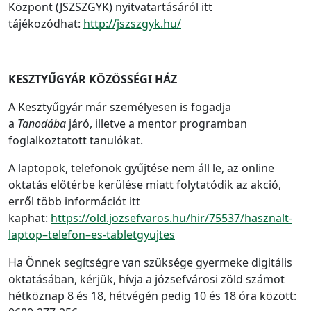
Központ (JSZSZGYK) nyitvatartásáról itt
tájékozódhat:
http://jszszgyk.hu/
KESZTYŰGYÁR KÖZÖSSÉGI HÁZ
A Kesztyűgyár már személyesen is fogadja
a
Tanodába
járó, illetve a mentor programban
foglalkoztatott tanulókat.
A laptopok, telefonok gyűjtése nem áll le, az online
oktatás előtérbe kerülése miatt folytatódik az akció,
erről több információt itt
kaphat:
https://old.jozsefvaros.hu/hir/75537/hasznalt-
laptop–telefon–es-tabletgyujtes
Ha Önnek segítségre van szüksége gyermeke digitális
oktatásában, kérjük, hívja a józsefvárosi zöld számot
hétköznap 8 és 18, hétvégén pedig 10 és 18 óra között: