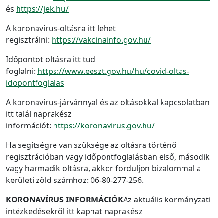
és
https://jek.hu/
A koronavírus-oltásra itt lehet
regisztrálni:
https://vakcinainfo.gov.hu/
Időpontot oltásra itt tud
foglalni:
https://www.eeszt.gov.hu/hu/covid-oltas-
idopontfoglalas
A koronavírus-járvánnyal és az oltásokkal kapcsolatban
itt talál naprakész
információt:
https://koronavirus.gov.hu/
Ha segítségre van szüksége az oltásra történő
regisztrációban vagy időpontfoglalásban első, második
vagy harmadik oltásra, akkor forduljon bizalommal a
kerületi zöld számhoz: 06-80-277-256.
KORONAVÍRUS INFORMÁCIÓK
Az aktuális kormányzati
intézkedésekről itt kaphat naprakész