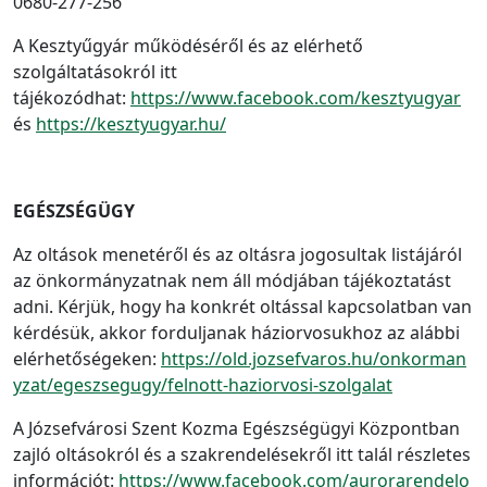
0680-277-256
A Kesztyűgyár működéséről és az elérhető
szolgáltatásokról itt
tájékozódhat:
https://www.facebook.com/kesztyugyar
és
https://kesztyugyar.hu/
EGÉSZSÉGÜGY
Az oltások menetéről és az oltásra jogosultak listájáról
az önkormányzatnak nem áll módjában tájékoztatást
adni. Kérjük, hogy ha konkrét oltással kapcsolatban van
kérdésük, akkor forduljanak háziorvosukhoz az alábbi
elérhetőségeken:
https://old.jozsefvaros.hu/onkorman
yzat/egeszsegugy/felnott-haziorvosi-szolgalat
A Józsefvárosi Szent Kozma Egészségügyi Központban
zajló oltásokról és a szakrendelésekről itt talál részletes
információt:
https://www.facebook.com/aurorarendelo