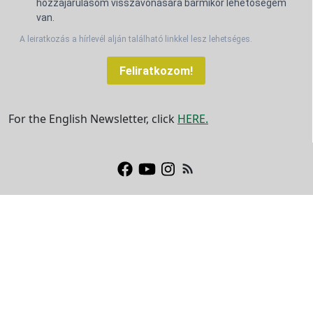
hozzájárulásom visszavonására bármikor lehetőségem
van.
A leiratkozás a hírlevél alján található linkkel lesz lehetséges.
Feliratkozom!
For the English Newsletter, click
HERE.
