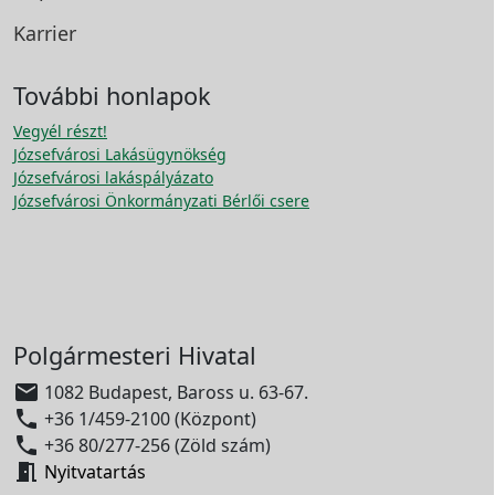
Karrier
További honlapok
Vegyél részt!
Józsefvárosi Lakásügynökség
Józsefvárosi lakáspályázato
Józsefvárosi Önkormányzati Bérlői csere
Polgármesteri Hivatal

1082 Budapest, Baross u. 63-67.

+36 1/459-2100 (Központ)

+36 80/277-256 (Zöld szám)

Nyitvatartás