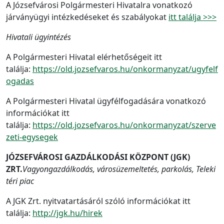
A Józsefvárosi Polgármesteri Hivatalra vonatkozó
járványügyi intézkedéseket és szabályokat
itt találja >>>
Hivatali ügyintézés
A Polgármesteri Hivatal elérhetőségeit itt
találja:
https://old.jozsefvaros.hu/onkormanyzat/ugyfelf
ogadas
A Polgármesteri Hivatal ügyfélfogadására vonatkozó
információkat itt
találja:
https://old.jozsefvaros.hu/onkormanyzat/szerve
zeti-egysegek
JÓZSEFVÁROSI GAZDÁLKODÁSI KÖZPONT (JGK)
ZRT.
Vagyongazdálkodás, városüzemeltetés, parkolás, Teleki
téri piac
A JGK Zrt. nyitvatartásáról szóló információkat itt
találja:
http://jgk.hu/hirek