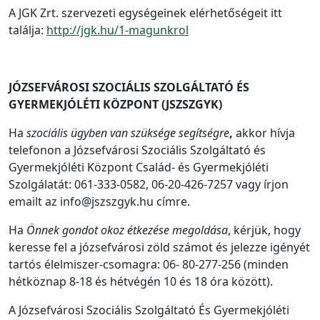
A JGK Zrt. szervezeti egységeinek elérhetőségeit itt
találja:
http://jgk.hu/1-magunkrol
JÓZSEFVÁROSI SZOCIÁLIS SZOLGÁLTATÓ ÉS
GYERMEKJÓLÉTI KÖZPONT (JSZSZGYK)
Ha
szociális ügyben van szüksége segítségre
,
akkor hívja
telefonon a Józsefvárosi Szociális Szolgáltató és
Gyermekjóléti Központ Család- és Gyermekjóléti
Szolgálatát: 061-333-0582, 06-20-426-7257 vagy írjon
emailt az info@jszszgyk.hu címre.
Ha
Önnek gondot okoz étkezése megoldása
, kérjük, hogy
keresse fel a józsefvárosi zöld számot és jelezze igényét
tartós élelmiszer-csomagra: 06- 80-277-256 (minden
hétköznap 8-18 és hétvégén 10 és 18 óra között).
A Józsefvárosi Szociális Szolgáltató És Gyermekjóléti