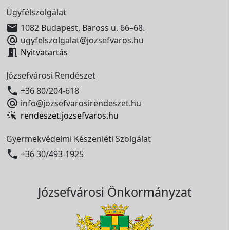
Ügyfélszolgálat

1082 Budapest, Baross u. 66–68.

ugyfelszolgalat@jozsefvaros.hu

Nyitvatartás
Józsefvárosi Rendészet

+36 80/204-618

info@jozsefvarosirendeszet.hu
rendeszet.jozsefvaros.hu
Gyermekvédelmi Készenléti Szolgálat

+36 30/493-1925
Józsefvárosi Önkormányzat