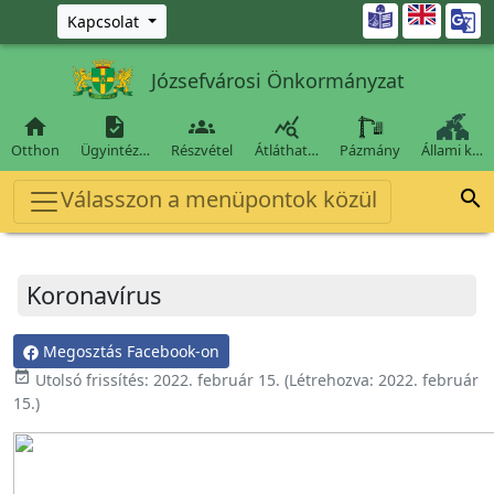
Ugrás a fő tartalomra

Kapcsolat
Józsefvárosi Önkormányzat




Otthon
Ügyintéz…
Részvétel
Átláthat…
Pázmány
Állami k…
Válasszon a menüpontok közül

Koronavírus
Megosztás Facebook-on
event_available
Utolsó frissítés:
2022. február 15.
(Létrehozva:
2022. február
15.
)