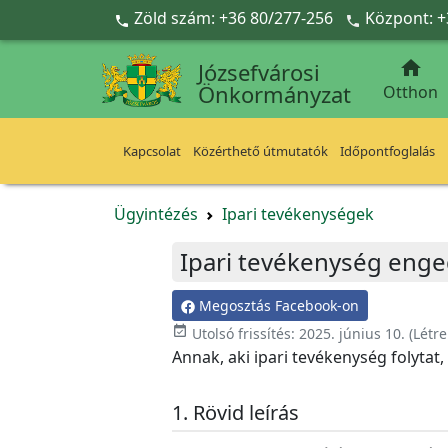
Ugrás a fő tartalomra
Zöld szám: +36 80/277-256
Központ: +



Józsefvárosi
Önkormányzat
Otthon
Kapcsolat
Közérthető útmutatók
Időpontfoglalás
Ügyintézés
Ipari tevékenységek
Ipari tevékenység eng
Megosztás Facebook-on
event_available
Utolsó frissítés:
2025. június 10.
(Létr
Annak, aki ipari tevékenység folytat
Rövid leírás