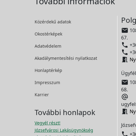
További információk
Polg
Közérdekű adatok

108
Okostérképek
67.

+36
Adatvédelem

+36
Akadálymentesítési
nyilatkozat

Ny
Honlaptérkép
Ügyfél

108
Impresszum
68.
Karrier

ugyfel
További honlapok

Ny
Vegyél részt!
József
Józsefvárosi Lakásügynökség

+3