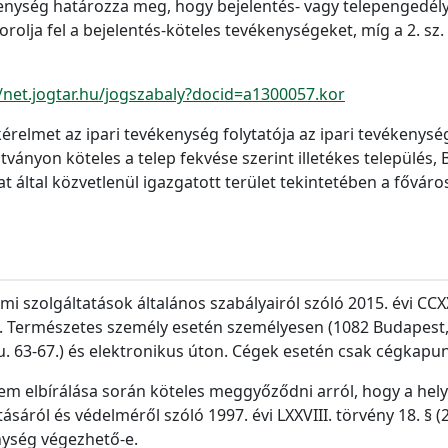
ékenység határozza meg, hogy bejelentés- vagy telepengedél
 sorolja fel a bejelentés-köteles tevékenységeket, míg a 2. s
//net.jogtar.hu/jogszabaly?docid=a1300057.kor
kérelmet az ipari tevékenység folytatója az ipari tevéken
ányon köteles a telep fekvése szerint illetékes település
 által közvetlenül igazgatott terület tekintetében a főváro
mi szolgáltatások általános szabályairól szóló 2015. évi CCXX
 Természetes személy esetén személyesen (1082 Budapest, Ba
. 63-67.) és elektronikus úton. Cégek esetén csak cégkapun
em elbírálása során köteles meggyőződni arról, hogy a helyi 
tásáról és védelméről szóló 1997. évi LXXVIII. törvény 18. §
nység végezhető-e.