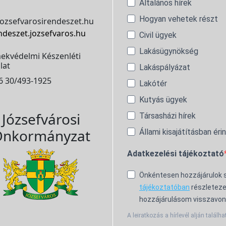
Általános hírek
Hogyan vehetek részt
ozsefvarosirendeszet.hu
ndeszet.jozsefvaros.hu
Civil ügyek
Lakásügynökség
ekvédelmi Készenléti
lat
Lakáspályázat
6 30/493-1925
Lakótér
Kutyás ügyek
Józsefvárosi
Társasházi hírek
nkormányzat
Állami kisajátításban éri
Adatkezelési tájékoztató
Önkéntesen hozzájárulok
tájékoztatóban
részleteze
hozzájárulásom visszavon
A leiratkozás a hírlevél alján találha