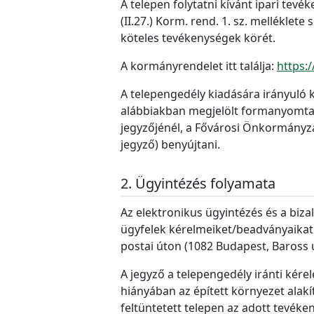
A telepen folytatni kívánt ipari tev
(II.27.) Korm. rend. 1. sz. melléklete
köteles tevékenységek körét.
A kormányrendelet itt találja:
https:
A telepengedély kiadására irányuló 
alábbiakban megjelölt formanyomtatv
jegyzőjénél, a Fővárosi Önkormányzat
jegyző) benyújtani.
Ügyintézés folyamata
Az elektronikus ügyintézés és a bizal
ügyfelek kérelmeiket/beadványaikat.
postai úton (1082 Budapest, Baross u
A jegyző a telepengedély iránti kérel
hiányában az épített környezet alakí
feltüntetett telepen az adott tevéke