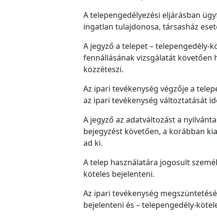
A telepengedélyezési eljárásban ügy
ingatlan tulajdonosa, társasház ese
A jegyző a telepet – telepengedély-
fennállásának vizsgálatát követően ha
közzéteszi.
Az ipari tevékenység végzője a tele
az ipari tevékenység változtatását i
A jegyző az adatváltozást a nyilvánt
bejegyzést követően, a korábban ki
ad ki.
A telep használatára jogosult személ
köteles bejelenteni.
Az ipari tevékenység megszüntetésé
bejelenteni és – telepengedély-kötele