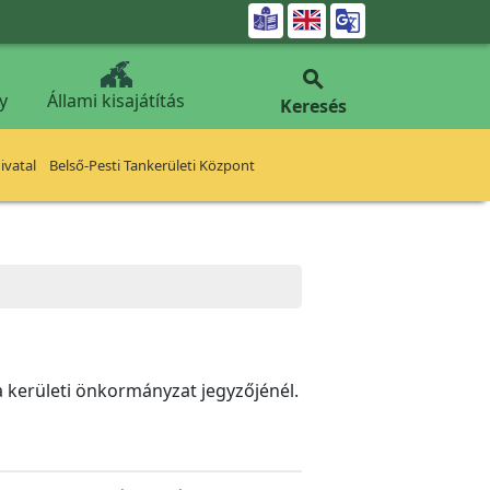


y
Állami kisajátítás
Keresés
vatal
Belső-Pesti Tankerületi Központ
a kerületi önkormányzat jegyzőjénél.