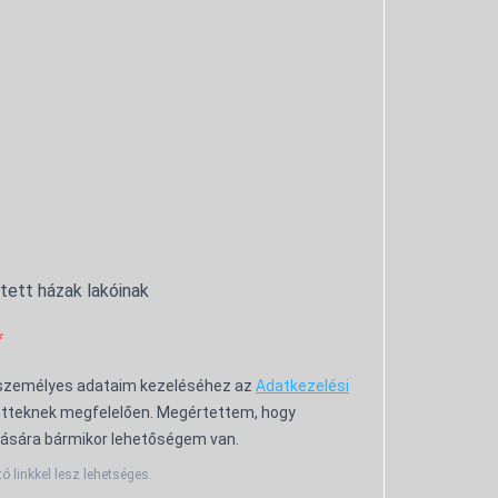
ntett házak lakóinak
 személyes adataim kezeléséhez az
Adatkezelési
tteknek megfelelően. Megértettem, hogy
ására bármikor lehetőségem van.
tó linkkel lesz lehetséges.