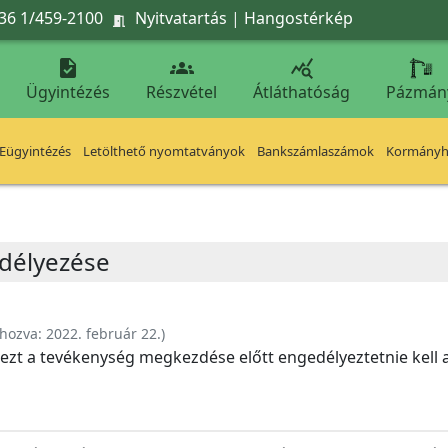
36 1/459-2100
Nyitvatartás
|
Hangostérkép




Ügyintézés
Részvétel
Átláthatóság
Pázmán
Eügyintézés
Letölthető nyomtatványok
Bankszámlaszámok
Kormányhi
edélyezése
ehozva:
2022. február 22.
)
, ezt a tevékenység megkezdése előtt engedélyeztetnie kell 