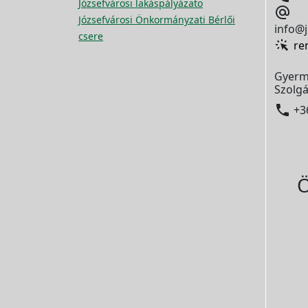
Józsefvárosi lakáspályázato

Józsefvárosi Önkormányzati Bérlői
info@j
csere
re
Gyerm
Szolgá

+3
Ö