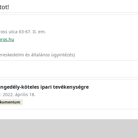
tot!
ss utca 63-67. II. em.
aros.hu
ereskedelmi és általános ügyintézés)
ngedély-köteles ipari tevékenységre
: 2022. április 18.
okumentum