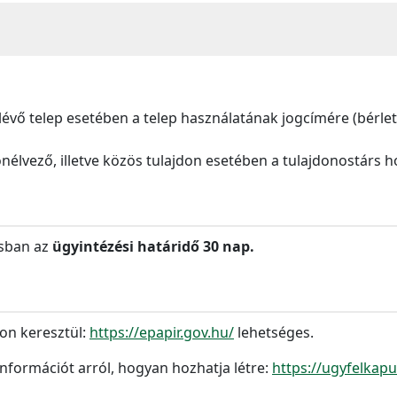
vő telep esetében a telep használatának jogcímére (bérlet 
élvező, illetve közös tulajdon esetében a tulajdonostárs ho
ásban az
ügyintézési határidő 30 nap.
on keresztül:
https://epapir.gov.hu/
lehetséges.
 információt arról, hogyan hozhatja létre:
https://ugyfelkapu