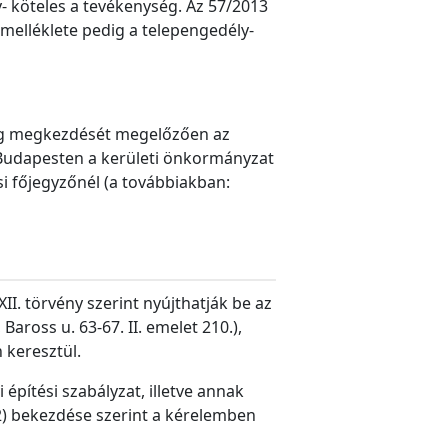
y- köteles a tevékenység. Az 57/2013
z. melléklete pedig a telepengedély-
ység megkezdését megelőzően az
, Budapesten a kerületi önkormányzat
si főjegyzőnél (a továbbiakban:
II. törvény szerint nyújthatják be az
ross u. 63-67. II. emelet 210.),
 keresztül.
építési szabályzat, illetve annak
 (2) bekezdése szerint a kérelemben