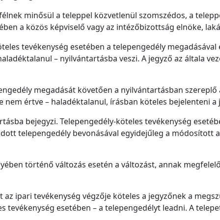
félnek minősül a teleppel közvetlenül szomszédos, a telepp
tében a közös képviselő vagy az intézőbizottság elnöke, lak
köteles tevékenység esetében a telepengedély megadásával 
ladéktalanul – nyilvántartásba veszi. A jegyző az általa vez
pengedély megadását követően a nyilvántartásban szereplő
de nem értve – haladéktalanul, írásban köteles bejelenteni a
artásba bejegyzi. Telepengedély-köteles tevékenység esetébe
adott telepengedély bevonásával egyidejűleg a módosított 
yében történő változás esetén a változást, annak megfelelő 
t az ipari tevékenység végzője köteles a jegyzőnek a megs
s tevékenység esetében – a telepengedélyt leadni. A telepet 