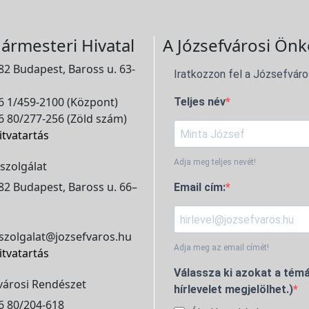
ármesteri Hivatal
A Józsefvárosi Önk
2 Budapest, Baross u. 63-
Iratkozzon fel a Józsefváro
 1/459-2100 (Központ)
Teljes név
 80/277-256 (Zöld szám)
itvatartás
Adja meg teljes nevét!
szolgálat
2 Budapest, Baross u. 66–
Email cím:
szolgalat@jozsefvaros.hu
Adja meg az email címét!
itvatartás
Válassza ki azokat a témá
városi Rendészet
hírlevelet megjelölhet.)
6 80/204-618