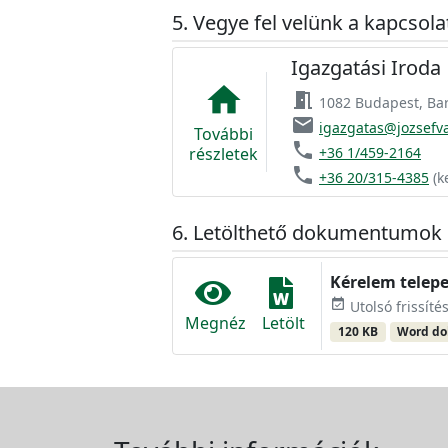
Vegye fel velünk a kapcsola
Igazgatási Iroda
home
meeting_room
1082 Budapest, Baro
email
igazgatas@jozsefv
További
phone
részletek
+36 1/459-2164
phone
+36 20/315-4385
(k
Letölthető dokumentumok
Kérelem telepe
event_available
Utolsó frissítés
Megnéz
Letölt
120 KB
Word d