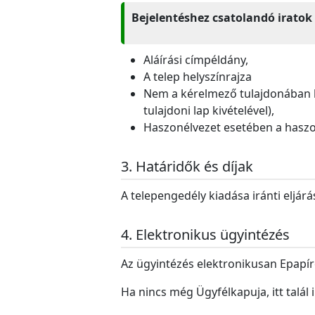
Bejelentéshez csatolandó iratok
Aláírási címpéldány,
A telep helyszínrajza
Nem a kérelmező tulajdonában lé
tulajdoni lap kivételével),
Haszonélvezet esetében a haszon
Határidők és díjak
A telepengedély kiadása iránti eljár
Elektronikus ügyintézés
Az ügyintézés elektronikusan Epapír
Ha nincs még Ügyfélkapuja, itt talál