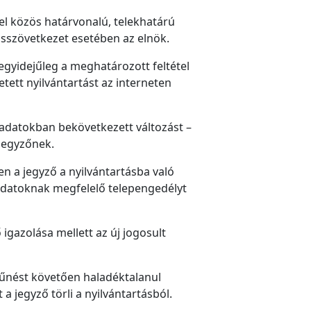
el közös határvonalú, telekhatárú
ásszövetkezet esetében az elnök.
egyidejűleg a meghatározott feltétel
etett nyilvántartást az interneten
 adatokban bekövetkezett változást –
 jegyzőnek.
n a jegyző a nyilvántartásba való
adatoknak megfelelő telepengedélyt
igazolása mellett az új jogosult
zűnést követően haladéktalanul
a jegyző törli a nyilvántartásból.