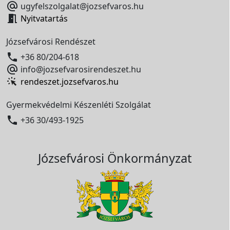

ugyfelszolgalat@jozsefvaros.hu

Nyitvatartás
Józsefvárosi Rendészet

+36 80/204-618

info@jozsefvarosirendeszet.hu
rendeszet.jozsefvaros.hu
Gyermekvédelmi Készenléti Szolgálat

+36 30/493-1925
Józsefvárosi Önkormányzat