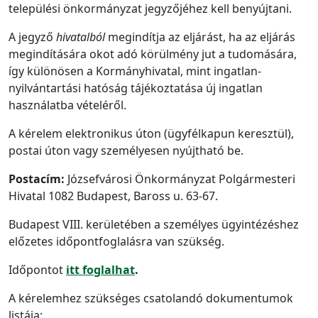
települési önkormányzat jegyzőjéhez kell benyújtani.
A jegyző
hivatalból
megindítja az eljárást, ha az eljárás
megindítására okot adó körülmény jut a tudomására,
így különösen a Kormányhivatal, mint ingatlan-
nyilvántartási hatóság tájékoztatása új ingatlan
használatba vételéről.
A kérelem elektronikus úton (ügyfélkapun keresztül),
postai úton vagy személyesen nyújtható be.
Postacím:
Józsefvárosi Önkormányzat Polgármesteri
Hivatal 1082 Budapest, Baross u. 63-67.
Budapest VIII. kerületében a személyes ügyintézéshez
előzetes időpontfoglalásra van szükség.
Időpontot
itt foglalhat
.
A kérelemhez szükséges csatolandó dokumentumok
listája: