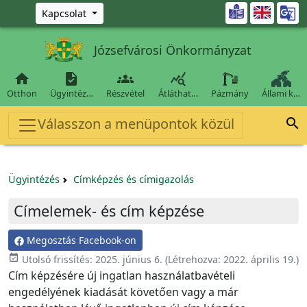
Ugrás a fő tartalomra

Kapcsolat
Józsefvárosi Önkormányzat




Otthon
Ügyintéz…
Részvétel
Átláthat…
Pázmány
Állami k…
Válasszon a menüpontok közül

Ügyintézés
Címképzés és címigazolás
Címelemek- és cím képzése
Megosztás Facebook-on
event_available
Utolsó frissítés:
2025. június 6.
(Létrehozva:
2022. április 19.
)
Cím képzésére új ingatlan használatbavételi
engedélyének kiadását követően vagy a már