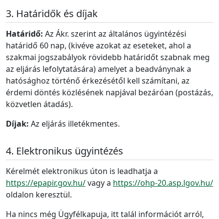
Határidők és díjak
Határidő:
Az Ákr. szerint az általános ügyintézési
határidő 60 nap, (kivéve azokat az eseteket, ahol a
szakmai jogszabályok rövidebb határidőt szabnak meg
az eljárás lefolytatására) amelyet a beadványnak a
hatósághoz történő érkezésétől kell számítani, az
érdemi döntés közlésének napjával bezáróan (postázás,
közvetlen átadás).
Díjak:
Az eljárás illetékmentes.
Elektronikus ügyintézés
Kérelmét elektronikus úton is leadhatja a
https://epapir.gov.hu/
vagy a
https://ohp-20.asp.lgov.hu/
oldalon keresztül.
Ha nincs még Ügyfélkapuja, itt talál információt arról,