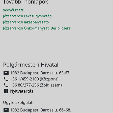
További honlapok
Vegyél részt!
Józsefvárosi Lakásügynökség
Józsefvárosi lakáspályázato
Józsefvárosi Önkormányzati Bérlői csere
Polgármesteri Hivatal

1082 Budapest, Baross u. 63-67.

+36 1/459-2100 (Központ)

+36 80/277-256 (Zöld szám)

Nyitvatartás
Ügyfélszolgálat

1082 Budapest, Baross u. 66–68.