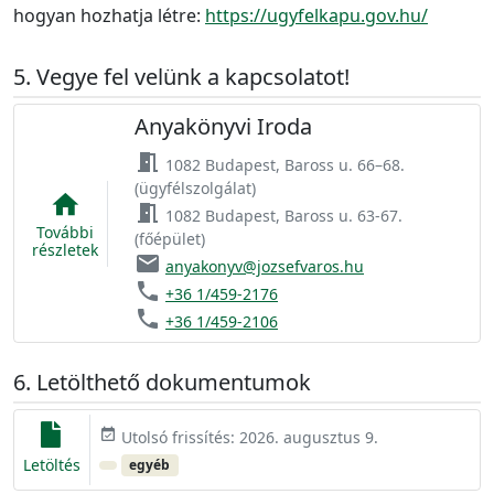
hogyan hozhatja létre:
https://ugyfelkapu.gov.hu/
Vegye fel velünk a kapcsolatot!
Anyakönyvi Iroda
meeting_room
1082 Budapest, Baross u. 66–68.
(ügyfélszolgálat)
home
meeting_room
1082 Budapest, Baross u. 63-67.
További
(főépület)
részletek
email
anyakonyv@jozsefvaros.hu
phone
+36 1/459-2176
phone
+36 1/459-2106
Letölthető dokumentumok
event_available
Utolsó frissítés: 2026. augusztus 9.
Letöltés
egyéb