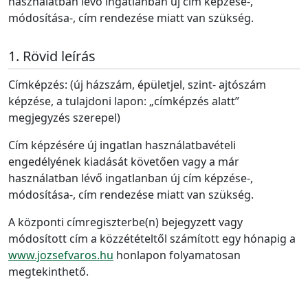
használatban lévő ingatlanban új cím képzése-,
módosítása-, cím rendezése miatt van szükség.
Rövid leírás
Címképzés: (új házszám, épületjel, szint- ajtószám
képzése, a tulajdoni lapon: „címképzés alatt”
megjegyzés szerepel)
Cím képzésére új ingatlan használatbavételi
engedélyének kiadását követően vagy a már
használatban lévő ingatlanban új cím képzése-,
módosítása-, cím rendezése miatt van szükség.
A központi címregiszterbe(n) bejegyzett vagy
módosított cím a közzétételtől számított egy hónapig a
www.jozsefvaros.hu
honlapon folyamatosan
megtekinthető.