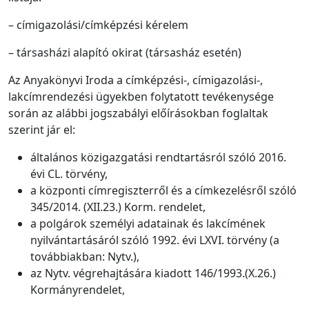
– címigazolási/címképzési kérelem
– társasházi alapító okirat (társasház esetén)
Az Anyakönyvi Iroda a címképzési-, címigazolási-,
lakcímrendezési ügyekben folytatott tevékenysége
során az alábbi jogszabályi előírásokban foglaltak
szerint jár el:
általános közigazgatási rendtartásról szóló 2016.
évi CL. törvény,
a központi címregiszterről és a címkezelésről szóló
345/2014. (XII.23.) Korm. rendelet,
a polgárok személyi adatainak és lakcímének
nyilvántartásáról szóló 1992. évi LXVI. törvény (a
továbbiakban: Nytv.),
az Nytv. végrehajtására kiadott 146/1993.(X.26.)
Kormányrendelet,