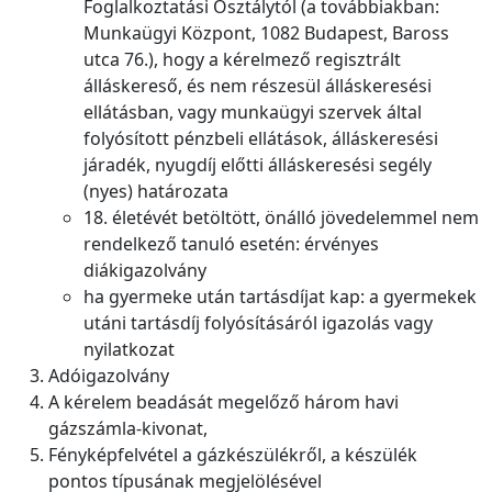
Foglalkoztatási Osztálytól (a továbbiakban:
Munkaügyi Központ, 1082 Budapest, Baross
utca 76.), hogy a kérelmező regisztrált
álláskereső, és nem részesül álláskeresési
ellátásban, vagy munkaügyi szervek által
folyósított pénzbeli ellátások, álláskeresési
járadék, nyugdíj előtti álláskeresési segély
(nyes) határozata
18. életévét betöltött, önálló jövedelemmel nem
rendelkező tanuló esetén: érvényes
diákigazolvány
ha gyermeke után tartásdíjat kap: a gyermekek
utáni tartásdíj folyósításáról igazolás vagy
nyilatkozat
Adóigazolvány
A kérelem beadását megelőző három havi
gázszámla-kivonat,
Fényképfelvétel a gázkészülékről, a készülék
pontos típusának megjelölésével