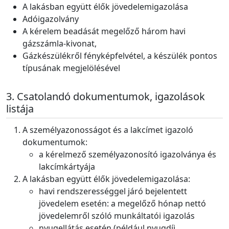
A lakásban együtt élők jövedelemigazolása
Adóigazolvány
A kérelem beadását megelőző három havi
gázszámla-kivonat,
Gázkészülékről fényképfelvétel, a készülék pontos
típusának megjelölésével
Csatolandó dokumentumok, igazolások
listája
A személyazonosságot és a lakcímet igazoló
dokumentumok:
a kérelmező személyazonosító igazolványa és
lakcímkártyája
A lakásban együtt élők jövedelemigazolása:
havi rendszerességgel járó bejelentett
jövedelem esetén: a megelőző hónap nettó
jövedelemről szóló munkáltatói igazolás
nyugellátás esetén (például nyugdíj,