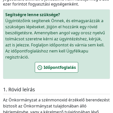
ezer forintot fogyasztási egységenként
.
Segítségre lenne szüksége?
Ügyintézőink segítenek Önnek, és elmagyarázzák a
szükséges lépéseket. Jöjjön el hozzánk egy rövid
beszélgetésre. Amennyiben angol vagy orosz nyelvű
tolmácsot szeretne kérni az ügyintézéshez, kérjük,
azt is jelezze. Foglaljon időpontot és várnia sem kell.
Az időpontfoglaláshoz nem kell Ügyfélkapu
regisztráció.
Időpontfoglalás
schedule
Rövid leírás
Az Önkormányzat a szénmonoxid érzékelő berendezést
biztosít az Önkormányzat tulajdonában álló
bérleménybe, vagy a kérelmező tulajdonában lévő