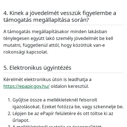
Kinek a jövedelmét vesszük figyelembe a
támogatás megállapítása során?
A támogatás megállapításakor minden lakásban
ténylegesen együtt lakó személy jövedelmét be kell
mutatni, függetlenül attól, hogy közöttük van-e
rokonsági kapcsolat.
Elektronikus ügyintézés
Kérelmét elektronikus úton is leadhatja a
https://epapir.gov.hu/
oldalon keresztül.
Gyűjtse össze a mellékleteknél felsorolt
igazolásokat. Ezeket fotózza be, vagy szkennelje be.
Lépjen be az ePapír felületére és ott töltse ki az
űrlapot.
A mellékleteknél csatolja az összegyűjtött