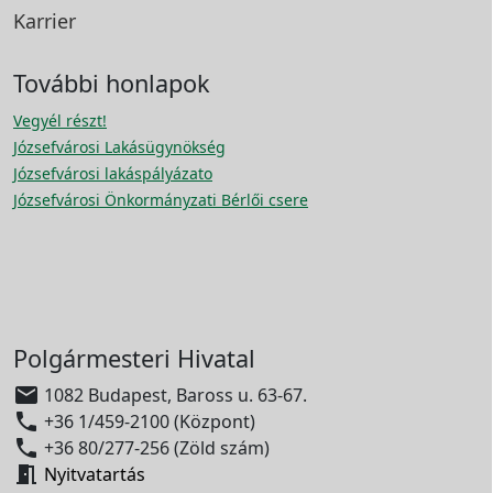
Karrier
További honlapok
Vegyél részt!
Józsefvárosi Lakásügynökség
Józsefvárosi lakáspályázato
Józsefvárosi Önkormányzati Bérlői csere
Polgármesteri Hivatal

1082 Budapest, Baross u. 63-67.

+36 1/459-2100 (Központ)

+36 80/277-256 (Zöld szám)

Nyitvatartás