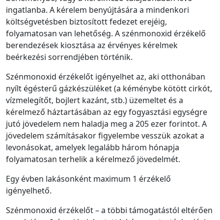
ingatlanba. A kérelem benyújtására a mindenkori
költségvetésben biztosított fedezet erejéig,
folyamatosan van lehetőség. A szénmonoxid érzékelő
berendezések kiosztása az érvényes kérelmek
beérkezési sorrendjében történik.
Szénmonoxid érzékelőt igényelhet az, aki otthonában
nyílt égésterű gázkészüléket (a kéménybe kötött cirkót,
vízmelegítőt, bojlert kazánt, stb.) üzemeltet és a
kérelmező háztartásában az egy fogyasztási egységre
jutó jövedelem
nem haladja meg a 205 ezer forintot
.
A
jövedelem számításakor figyelembe vesszük azokat a
levonásokat, amelyek legalább három hónapja
folyamatosan terhelik a kérelmező jövedelmét.
Egy évben lakásonként maximum 1 érzékelő
igényelhető.
Szénmonoxid érzékelőt – a többi támogatástól eltérően