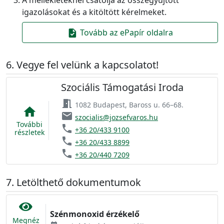
igazolásokat és a kitöltött kérelmeket.
Tovább az ePapír oldalra
task
Vegye fel velünk a kapcsolatot!
Szociális Támogatási Iroda
meeting_room
1082 Budapest, Baross u. 66–68.
home
email
szocialis@jozsefvaros.hu
További
phone
+36 20/433 9100
részletek
phone
+36 20/433 8899
phone
+36 20/440 7209
Letölthető dokumentumok
Szénmonoxid érzékelő
Megnéz