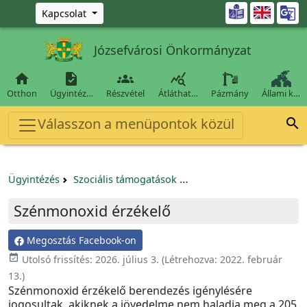
Ugrás a fő tartalomra

Kapcsolat
Józsefvárosi Önkormányzat




Otthon
Ügyintéz…
Részvétel
Átláthat…
Pázmány
Állami k…
Válasszon a menüpontok közül

Ügyintézés
Szociális támogatások
Lakhatási költségekhez
Szénmonoxid érzékelő
Megosztás Facebook-on
event_available
Utolsó frissítés:
2026. július 3.
(Létrehozva:
2022. február
13.
)
Szénmonoxid érzékelő berendezés igénylésére
jogosultak, akiknek a jövedelme
nem haladja meg a 205