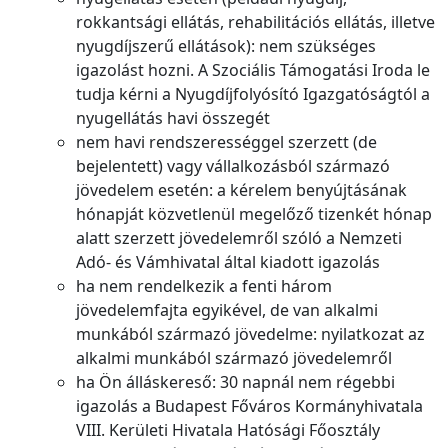
rokkantsági ellátás, rehabilitációs ellátás, illetve
nyugdíjszerű ellátások): nem szükséges
igazolást hozni. A Szociális Támogatási Iroda le
tudja kérni a Nyugdíjfolyósító Igazgatóságtól a
nyugellátás havi összegét
nem havi rendszerességgel szerzett (de
bejelentett) vagy vállalkozásból származó
jövedelem esetén: a kérelem benyújtásának
hónapját közvetlenül megelőző tizenkét hónap
alatt szerzett jövedelemről szóló a Nemzeti
Adó- és Vámhivatal által kiadott igazolás
ha nem rendelkezik a fenti három
jövedelemfajta egyikével, de van alkalmi
munkából származó jövedelme: nyilatkozat az
alkalmi munkából származó jövedelemről
ha Ön álláskereső: 30 napnál nem régebbi
igazolás a Budapest Főváros Kormányhivatala
VIII. Kerületi Hivatala Hatósági Főosztály