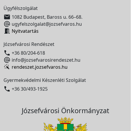
Ügyfélszolgálat

1082 Budapest, Baross u. 66–68.

ugyfelszolgalat@jozsefvaros.hu

Nyitvatartás
Józsefvárosi Rendészet

+36 80/204-618

info@jozsefvarosirendeszet.hu
rendeszet.jozsefvaros.hu
Gyermekvédelmi Készenléti Szolgálat

+36 30/493-1925
Józsefvárosi Önkormányzat