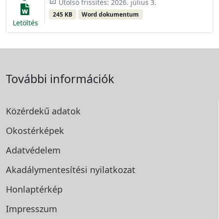
event_available
Utolsó frissítés: 2026. július 3.
245 KB
Word dokumentum
Letöltés
További információk
Közérdekű adatok
Okostérképek
Adatvédelem
Akadálymentesítési
nyilatkozat
Honlaptérkép
Impresszum