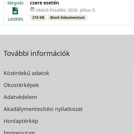
csere esetén
Megnéz
event_available
Utolsó frissítés: 2026. július 3.
210 KB
Word dokumentum
Letöltés
További információk
Közérdekű adatok
Okostérképek
Adatvédelem
Akadálymentesítési
nyilatkozat
Honlaptérkép
Impresszum