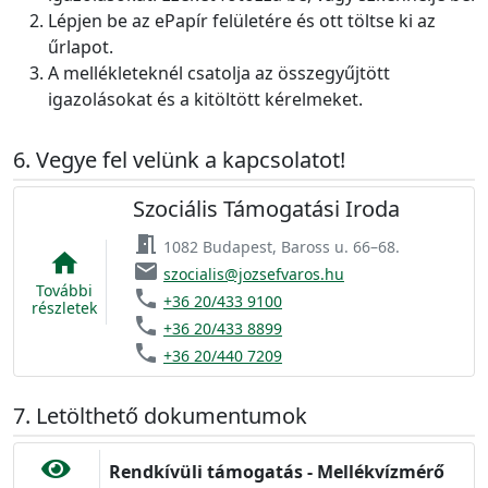
Lépjen be az ePapír felületére és ott töltse ki az
űrlapot.
A mellékleteknél csatolja az összegyűjtött
igazolásokat és a kitöltött kérelmeket.
Vegye fel velünk a kapcsolatot!
Szociális Támogatási Iroda
meeting_room
1082 Budapest, Baross u. 66–68.
home
email
szocialis@jozsefvaros.hu
További
phone
+36 20/433 9100
részletek
phone
+36 20/433 8899
phone
+36 20/440 7209
Letölthető dokumentumok
Rendkívüli támogatás - Mellékvízmérő