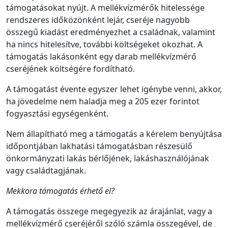
támogatásokat nyújt. A mellékvízmérők hitelessége
rendszeres időközönként lejár, cseréje nagyobb
összegű kiadást eredményezhet a családnak, valamint
ha nincs hitelesítve, további költségeket okozhat. A
támogatás lakásonként egy darab mellékvízmérő
cseréjének költségére fordítható.
A támogatást évente egyszer lehet igénybe venni, akkor,
ha jövedelme nem haladja meg a 205 ezer forintot
fogyasztási egységenként.
Nem állapítható meg a támogatás a kérelem benyújtása
időpontjában lakhatási támogatásban részesülő
önkormányzati lakás bérlőjének, lakáshasználójának
vagy családtagjának.
Mekkora támogatás érhető el?
A támogatás összege megegyezik az árajánlat, vagy a
mellékvízmérő cseréjéről szóló számla összegével, de