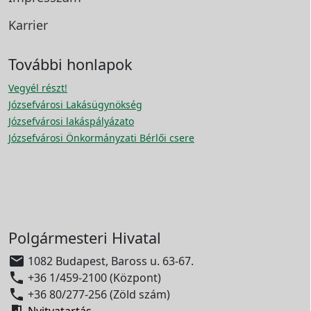
Karrier
További honlapok
Vegyél részt!
Józsefvárosi Lakásügynökség
Józsefvárosi lakáspályázato
Józsefvárosi Önkormányzati Bérlői csere
Polgármesteri Hivatal

1082 Budapest, Baross u. 63-67.

+36 1/459-2100 (Központ)

+36 80/277-256 (Zöld szám)