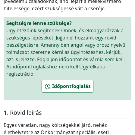
jövedelmű családoknak, ahol lejárt a mellékvízmérő
hitelessége, ezért szükségessé vált a cseréje.
Segítségre lenne szüksége?
Ügyintézőink segítenek Önnek, és elmagyarázzák a
szükséges lépéseket. Jöjjön el hozzánk egy rövid
beszélgetésre. Amennyiben angol vagy orosz nyelvű
tolmácsot szeretne kérni az ügyintézéshez, kérjük,
azt is jelezze. Foglaljon időpontot és várnia sem kell.
Az időpontfoglaláshoz nem kell Ügyfélkapu
regisztráció.
Időpontfoglalás
schedule
Rövid leírás
Egyes váratlan, nagy költségekkel járó, nehéz
élethelyzetre az Önkormányzat speciális, eseti