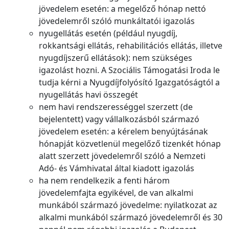
jövedelem esetén: a megelőző hónap nettó
jövedelemről szóló munkáltatói igazolás
nyugellátás esetén (például nyugdíj,
rokkantsági ellátás, rehabilitációs ellátás, illetve
nyugdíjszerű ellátások): nem szükséges
igazolást hozni. A Szociális Támogatási Iroda le
tudja kérni a Nyugdíjfolyósító Igazgatóságtól a
nyugellátás havi összegét
nem havi rendszerességgel szerzett (de
bejelentett) vagy vállalkozásból származó
jövedelem esetén: a kérelem benyújtásának
hónapját közvetlenül megelőző tizenkét hónap
alatt szerzett jövedelemről szóló a Nemzeti
Adó- és Vámhivatal által kiadott igazolás
ha nem rendelkezik a fenti három
jövedelemfajta egyikével, de van alkalmi
munkából származó jövedelme: nyilatkozat az
alkalmi munkából származó jövedelemről és 30