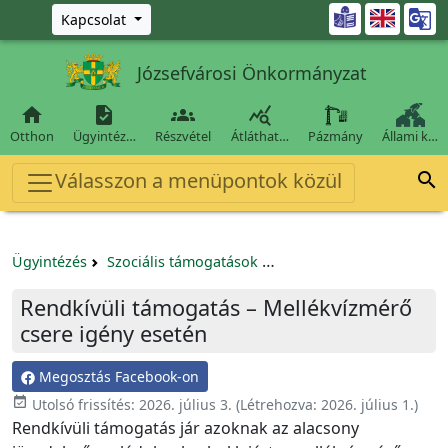
Ugrás a fő tartalomra

Kapcsolat
Józsefvárosi Önkormányzat




Otthon
Ügyintéz…
Részvétel
Átláthat…
Pázmány
Állami k…
Válasszon a menüpontok közül

Ügyintézés
Szociális támogatások
Lakhatási költségekhez
Rendkívüli támogatás – Mellékvízmérő
csere igény esetén
Megosztás Facebook-on
event_available
Utolsó frissítés:
2026. július 3.
(Létrehozva:
2026. július 1.
)
Rendkívüli támogatás jár azoknak az alacsony