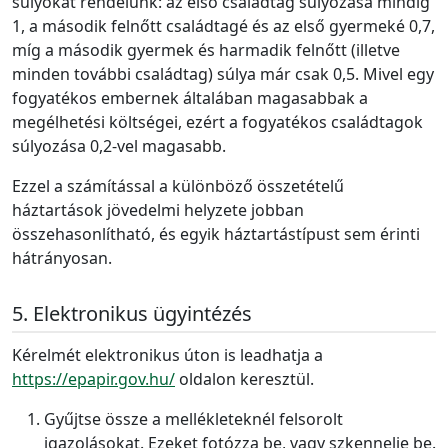
súlyokat rendelünk: az első családtag súlyozása mindig
1, a második felnőtt családtagé és az első gyermeké 0,7,
míg a második gyermek és harmadik felnőtt (illetve
minden további családtag) súlya már csak 0,5. Mivel egy
fogyatékos embernek általában magasabbak a
megélhetési költségei, ezért a fogyatékos családtagok
súlyozása 0,2-vel magasabb.
Ezzel a számítással a különböző összetételű
háztartások jövedelmi helyzete jobban
összehasonlítható, és egyik háztartástípust sem érinti
hátrányosan.
Elektronikus ügyintézés
Kérelmét elektronikus úton is leadhatja a
https://epapir.gov.hu/
oldalon keresztül.
Gyűjtse össze a mellékleteknél felsorolt
igazolásokat. Ezeket fotózza be, vagy szkennelje be.