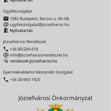

Nyitvatartás
Ügyfélszolgálat

1082 Budapest, Baross u. 66–68.

ugyfelszolgalat@jozsefvaros.hu

Nyitvatartás
Józsefvárosi Rendészet

+36 80/204-618

info@jozsefvarosirendeszet.hu
rendeszet.jozsefvaros.hu
Gyermekvédelmi Készenléti Szolgálat

+36 30/493-1925
Józsefvárosi Önkormányzat