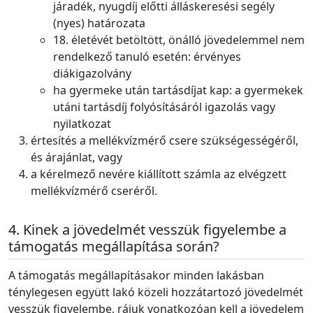
járadék, nyugdíj előtti álláskeresési segély
(nyes) határozata
18. életévét betöltött, önálló jövedelemmel nem
rendelkező tanuló esetén: érvényes
diákigazolvány
ha gyermeke után tartásdíjat kap: a gyermekek
utáni tartásdíj folyósításáról igazolás vagy
nyilatkozat
értesítés a mellékvízmérő csere szükségességéről,
és árajánlat, vagy
a kérelmező nevére kiállított számla az elvégzett
mellékvízmérő cseréről.
Kinek a jövedelmét vesszük figyelembe a
támogatás megállapítása során?
A támogatás megállapításakor minden lakásban
ténylegesen együtt lakó közeli hozzátartozó jövedelmét
vesszük figyelembe, rájuk vonatkozóan kell a jövedelem