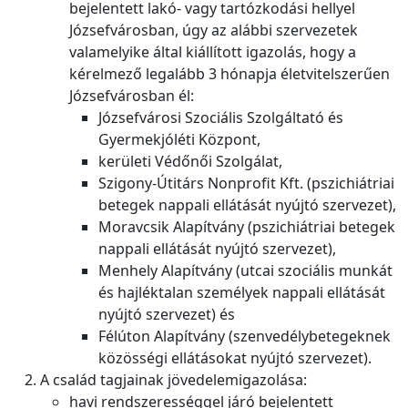
bejelentett lakó- vagy tartózkodási hellyel
Józsefvárosban, úgy az alábbi szervezetek
valamelyike által kiállított igazolás, hogy a
kérelmező legalább 3 hónapja életvitelszerűen
Józsefvárosban él:
Józsefvárosi Szociális Szolgáltató és
Gyermekjóléti Központ,
kerületi Védőnői Szolgálat,
Szigony-Útitárs Nonprofit Kft. (pszichiátriai
betegek nappali ellátását nyújtó szervezet),
Moravcsik Alapítvány (pszichiátriai betegek
nappali ellátását nyújtó szervezet),
Menhely Alapítvány (utcai szociális munkát
és hajléktalan személyek nappali ellátását
nyújtó szervezet) és
Félúton Alapítvány (szenvedélybetegeknek
közösségi ellátásokat nyújtó szervezet).
A család tagjainak jövedelemigazolása:
havi rendszerességgel járó bejelentett