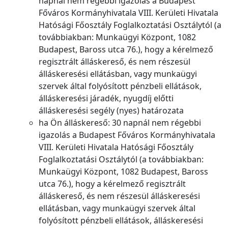
napnál nem régebbi igazolás a Budapest
Főváros Kormányhivatala VIII. Kerületi Hivatala
Hatósági Főosztály Foglalkoztatási Osztálytól (a
továbbiakban: Munkaügyi Központ, 1082
Budapest, Baross utca 76.), hogy a kérelmező
regisztrált álláskereső, és nem részesül
álláskeresési ellátásban, vagy munkaügyi
szervek által folyósított pénzbeli ellátások,
álláskeresési járadék, nyugdíj előtti
álláskeresési segély (nyes) határozata
ha Ön álláskereső: 30 napnál nem régebbi
igazolás a Budapest Főváros Kormányhivatala
VIII. Kerületi Hivatala Hatósági Főosztály
Foglalkoztatási Osztálytól (a továbbiakban:
Munkaügyi Központ, 1082 Budapest, Baross
utca 76.), hogy a kérelmező regisztrált
álláskereső, és nem részesül álláskeresési
ellátásban, vagy munkaügyi szervek által
folyósított pénzbeli ellátások, álláskeresési