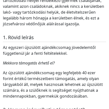
tartózkodási hellyel rendelkező gyermek családjának,
valamint azon családoknak, akiknek nincs a kerületben
lakó- vagy tartózkodási helyük, de életvitelszerűen
legalább három hónapja a kerületben élnek, és ezt a
józsefvárosi védőnőjük aláírással igazolja.
Rövid leírás
Az egyszeri újszülött ajándékcsomag jövedelemtől
függetlenül jár a fenti feltételekkel.
Mekkora támogatás érhető el?
Az újszülött ajándékcsomag egy legfeljebb 40 ezer
forint értékű természetbeni támogatás, amely olyan
tárgyakból áll, melyek hasznosak lehetnek az újszülött
számára, és a szülőknek is segítséget nyújthatnak a
mindennapokban, gyermekük gondozásában.