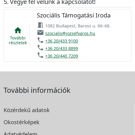
Vegye fel velünk a kapcsolatot!
Szociális Támogatási Iroda
meeting_room
1082 Budapest, Baross u. 66–68.
home
email
szocialis@jozsefvaros.hu
További
phone
+36 20/433 9100
részletek
phone
+36 20/433 8899
phone
+36 20/440 7209
További információk
Közérdekű adatok
Okostérképek
Adatvédelem