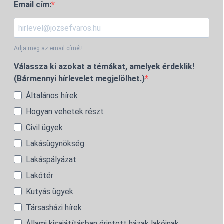
Email cím:
Adja meg az email címét!
Válassza ki azokat a témákat, amelyek érdeklik!
(Bármennyi hírlevelet megjelölhet.)
Általános hírek
Hogyan vehetek részt
Civil ügyek
Lakásügynökség
Lakáspályázat
Lakótér
Kutyás ügyek
Társasházi hírek
Állami kisajátításban érintett házak lakóinak