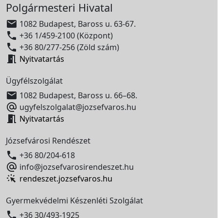
Polgármesteri Hivatal

1082 Budapest, Baross u. 63-67.

+36 1/459-2100 (Központ)

+36 80/277-256 (Zöld szám)

Nyitvatartás
Ügyfélszolgálat

1082 Budapest, Baross u. 66–68.

ugyfelszolgalat@jozsefvaros.hu

Nyitvatartás
Józsefvárosi Rendészet

+36 80/204-618

info@jozsefvarosirendeszet.hu
rendeszet.jozsefvaros.hu
Gyermekvédelmi Készenléti Szolgálat

+36 30/493-1925