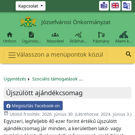
Ugrás a fő tartalomra

Kapcsolat
Józsefvárosi Önkormányzat




Otthon
Ügyintéz…
Részvétel
Átláthat…
Pázmány
Állami k…
Válasszon a menüpontok közül

Ügyintézés
Szociális támogatások
Gyermekgondozáshoz igé
Újszülött ajándékcsomag
Megosztás Facebook-on
event_available
Utolsó frissítés:
2026. június 30.
(Létrehozva:
2024. június 3.
)
Egyszeri, legfeljebb 40 ezer forint értékű újszülött
ajándékcsomag jár minden, a kerületben lakó- vagy