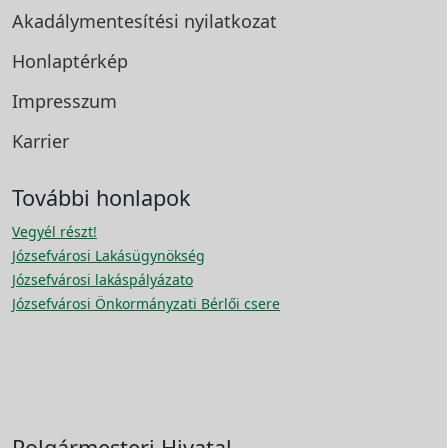
Akadálymentesítési
nyilatkozat
Honlaptérkép
Impresszum
Karrier
További honlapok
Vegyél részt!
Józsefvárosi Lakásügynökség
Józsefvárosi lakáspályázato
Józsefvárosi Önkormányzati Bérlői csere
Polgármesteri Hivatal