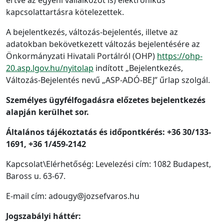
értve az egyéni vállalkozót is) elektronikus
kapcsolattartásra kötelezettek.
A bejelentkezés, változás-bejelentés, illetve az
adatokban bekövetkezett változás bejelentésére az
Önkormányzati Hivatali Portálról (OHP)
https://ohp-
20.asp.lgov.hu/nyitolap
indított „Bejelentkezés,
Változás-Bejelentés nevű „ASP-ADÓ-BEJ” űrlap szolgál.
Személyes ügyfélfogadásra előzetes bejelentkezés
alapján kerülhet sor.
Általános tájékoztatás és időpontkérés: +36 30/133-
1691, +36 1/459-2142
Kapcsolat\Elérhetőség: Levelezési cím: 1082 Budapest,
Baross u. 63-67.
E-mail cím: adougy@jozsefvaros.hu
Jogszabályi háttér: