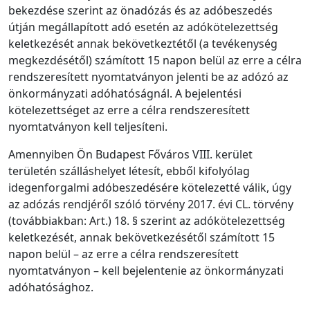
bekezdése szerint az önadózás és az adóbeszedés
útján megállapított adó esetén az adókötelezettség
keletkezését annak bekövetkeztétől (a tevékenység
megkezdésétől) számított 15 napon belül az erre a célra
rendszeresített nyomtatványon jelenti be az adózó az
önkormányzati adóhatóságnál. A bejelentési
kötelezettséget az erre a célra rendszeresített
nyomtatványon kell teljesíteni.
Amennyiben Ön Budapest Főváros VIII. kerület
területén szálláshelyet létesít, ebből kifolyólag
idegenforgalmi adóbeszedésére kötelezetté válik, úgy
az adózás rendjéről szóló törvény 2017. évi CL. törvény
(továbbiakban: Art.) 18. § szerint az adókötelezettség
keletkezését, annak bekövetkezésétől számított 15
napon belül – az erre a célra rendszeresített
nyomtatványon – kell bejelentenie az önkormányzati
adóhatósághoz.