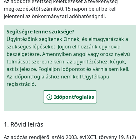
Az adókötelezettség keletkezését a tevékenység
megkezdésétől számított 15 napon belül be kell
jelenteni az önkormányzati adóhatóságnál.
Segítségre lenne szüksége?
Ügyintézőink segítenek Önnek, és elmagyarázzák a
szükséges lépéseket. Jöjjön el hozzánk egy rövid
beszélgetésre. Amennyiben angol vagy orosz nyelvű
tolmácsot szeretne kérni az ügyintézéshez, kérjük,
azt is jelezze. Foglaljon időpontot és várnia sem kell.
Az időpontfoglaláshoz nem kell Ügyfélkapu
regisztráció.
Időpontfoglalás
schedule
Rövid leírás
Az adózás rendjéről szóló 2003. évi XCII. törvény 19. § (2)