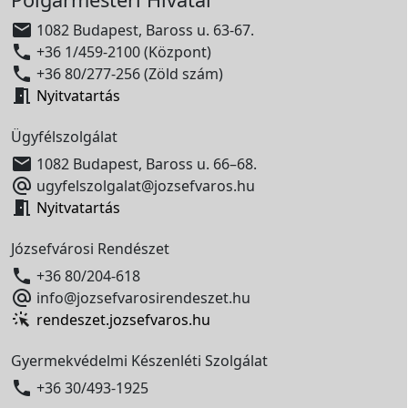

1082 Budapest, Baross u. 63-67.

+36 1/459-2100 (Központ)

+36 80/277-256 (Zöld szám)

Nyitvatartás
Ügyfélszolgálat

1082 Budapest, Baross u. 66–68.

ugyfelszolgalat@jozsefvaros.hu

Nyitvatartás
Józsefvárosi Rendészet

+36 80/204-618

info@jozsefvarosirendeszet.hu
rendeszet.jozsefvaros.hu
Gyermekvédelmi Készenléti Szolgálat

+36 30/493-1925