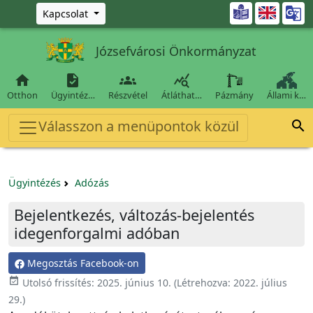
Ugrás a fő tartalomra

Kapcsolat
Józsefvárosi Önkormányzat




Otthon
Ügyintéz…
Részvétel
Átláthat…
Pázmány
Állami k…
Válasszon a menüpontok közül

Ügyintézés
Adózás
Bejelentkezés, változás-bejelentés
idegenforgalmi adóban
Megosztás Facebook-on
event_available
Utolsó frissítés:
2025. június 10.
(Létrehozva:
2022. július
29.
)