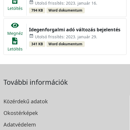
event_available
Utolsó frissítés: 2023. január 16.
Letöltés
794 KB
Word dokumentum
Idegenforgalmi adó változás bejelentés
Megnéz
event_available
Utolsó frissítés: 2023. január 29.
341 KB
Word dokumentum
Letöltés
További információk
Közérdekű adatok
Okostérképek
Adatvédelem