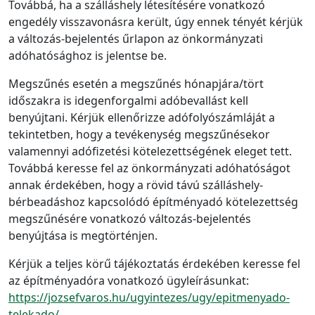
Továbbá, ha a szálláshely létesítésére vonatkozó
engedély visszavonásra került, úgy ennek tényét kérjük
a változás-bejelentés űrlapon az önkormányzati
adóhatósághoz is jelentse be.
Megszűnés esetén a megszűnés hónapjára/tört
időszakra is idegenforgalmi adóbevallást kell
benyújtani. Kérjük ellenőrizze adófolyószámláját a
tekintetben, hogy a tevékenység megszűnésekor
valamennyi adófizetési kötelezettségének eleget tett.
Továbbá keresse fel az önkormányzati adóhatóságot
annak érdekében, hogy a rövid távú szálláshely-
bérbeadáshoz kapcsolódó építményadó kötelezettség
megszűnésére vonatkozó változás-bejelentés
benyújtása is megtörténjen.
Kérjük a teljes körű tájékoztatás érdekében keresse fel
az építményadóra vonatkozó ügyleírásunkat:
https://jozsefvaros.hu/ugyintezes/ugy/epitmenyado-
telekado/