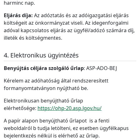
harminc nap.
Eljárás díja:
Az adóztatás és az adóigazgatási eljárás
költségeit az önkormányzat viseli. Az idegenforgalmi
adóval kapcsolatos eljárás az ügyfél/adózó számára díj,
illeték és költségmentes.
Elektronikus ügyintézés
Benyújtás céljára szolgáló űrlap
: ASP-ADO-BEJ
Kérelem az adóhatóság által rendszeresített
formanyomtatványon nyújtható be.
Elektronikusan benyújtható űrlap
elérhetősége:
https://ohp-20.asp.lgov.hu/
A papír alapon benyújtható űrlapot is a fenti
weboldalról b tudja letölteni, ez esetben ügyfélkapus
bejelentkezés nélkül is elérhető az űrlap.