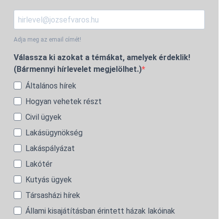
Adja meg az email címét!
Válassza ki azokat a témákat, amelyek érdeklik!
(Bármennyi hírlevelet megjelölhet.)
Általános hírek
Hogyan vehetek részt
Civil ügyek
Lakásügynökség
Lakáspályázat
Lakótér
Kutyás ügyek
Társasházi hírek
Állami kisajátításban érintett házak lakóinak