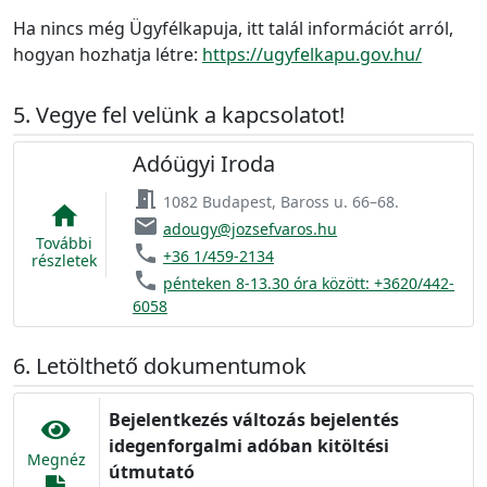
Ha nincs még Ügyfélkapuja, itt talál információt arról,
hogyan hozhatja létre:
https://ugyfelkapu.gov.hu/
Vegye fel velünk a kapcsolatot!
Adóügyi Iroda
meeting_room
1082 Budapest, Baross u. 66–68.
home
email
adougy@jozsefvaros.hu
További
phone
+36 1/459-2134
részletek
phone
pénteken 8-13.30 óra között: +3620/442-
6058
Letölthető dokumentumok
Bejelentkezés változás bejelentés
idegenforgalmi adóban kitöltési
Megnéz
útmutató