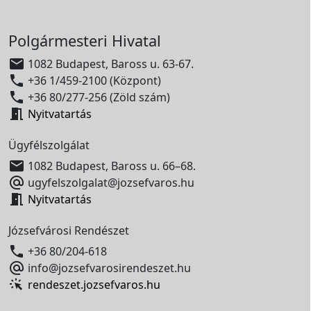
Polgármesteri Hivatal

1082 Budapest, Baross u. 63-67.

+36 1/459-2100 (Központ)

+36 80/277-256 (Zöld szám)

Nyitvatartás
Ügyfélszolgálat

1082 Budapest, Baross u. 66–68.

ugyfelszolgalat@jozsefvaros.hu

Nyitvatartás
Józsefvárosi Rendészet

+36 80/204-618

info@jozsefvarosirendeszet.hu
rendeszet.jozsefvaros.hu