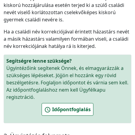
kiskorú hozzájárulása esetén terjed ki a szülő családi
nevét viselő korlátozottan cselekvőképes kiskorú
gyermek családi nevére is.
Ha a családi név korrekciójával érintett házastárs nevét
a másik házastárs valamilyen formában viseli, a családi
név korrekciójának hatálya rá is kiterjed.
Segítségre lenne szüksége?
Ügyintézőink segítenek Önnek, és elmagyarázzák a
szükséges lépéseket. Jöjjön el hozzánk egy rövid
beszélgetésre. Foglaljon időpontot és várnia sem kell.
Az időpontfoglaláshoz nem kell Ügyfélkapu
regisztráció.
Időpontfoglalás
schedule