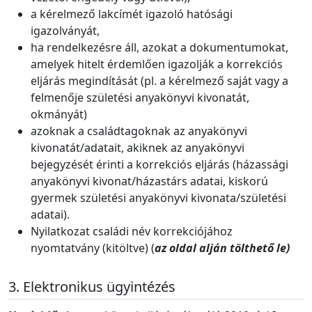
a kérelmező lakcímét igazoló hatósági
igazolványát,
ha rendelkezésre áll, azokat a dokumentumokat,
amelyek hitelt érdemlően igazolják a korrekciós
eljárás megindítását (pl.
a kérelmező saját vagy a
felmenője születési anyakönyvi kivonatát,
okmányát)
azoknak a családtagoknak az anyakönyvi
kivonatát/adatait, akiknek az anyakönyvi
bejegyzését érinti a korrekciós eljárás (házassági
anyakönyvi kivonat/házastárs adatai, kiskorú
gyermek születési anyakönyvi kivonata/születési
adatai).
Nyilatkozat családi név korrekciójához
nyomtatvány (kitöltve) (
az oldal alján tölthető le)
Elektronikus ügyintézés