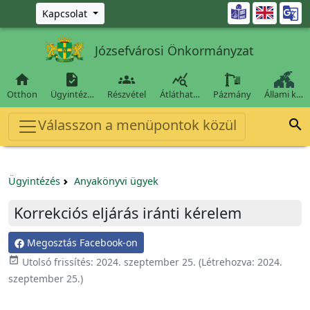
Ugrás a fő tartalomra

Kapcsolat
Józsefvárosi Önkormányzat




Otthon
Ügyintéz…
Részvétel
Átláthat…
Pázmány
Állami k…
Válasszon a menüpontok közül

Ügyintézés
Anyakönyvi ügyek
Korrekciós eljárás iránti kérelem
Megosztás Facebook-on
event_available
Utolsó frissítés:
2024. szeptember 25.
(Létrehozva:
2024.
szeptember 25.
)