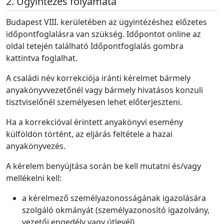
Ügyintézés folyamata
Budapest VIII. kerületében az ügyintézéshez előzetes
időpontfoglalásra van szükség. Időpontot online az
oldal tetején található Időpontfoglalás gombra
kattintva foglalhat.
A családi név korrekciója iránti kérelmet bármely
anyakönyvvezetőnél vagy bármely hivatásos konzuli
tisztviselőnél személyesen lehet előterjeszteni.
Ha a korrekcióval érintett anyakönyvi esemény
külföldön történt, az eljárás feltétele a hazai
anyakönyvezés.
A kérelem benyújtása során be kell mutatni és/vagy
mellékelni kell:
a kérelmező személyazonosságának igazolására
szolgáló okmányát (személyazonosító igazolvány,
vezetői engedély vagy útlevél),