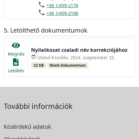
phone
+36 1/459-2176
phone
+36 1/459-2106
Letölthető dokumentumok
Nyilatkozat csaladi név korrekciójához
Megnéz
event_available
Utolsó frissítés: 2024. szeptember 25.
22 KB
Word dokumentum
Letöltés
További információk
Közérdekű adatok