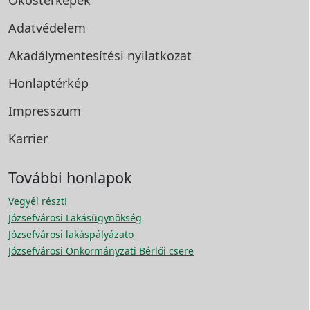
Okostérképek
Adatvédelem
Akadálymentesítési
nyilatkozat
Honlaptérkép
Impresszum
Karrier
További honlapok
Vegyél részt!
Józsefvárosi Lakásügynökség
Józsefvárosi lakáspályázato
Józsefvárosi Önkormányzati Bérlői csere