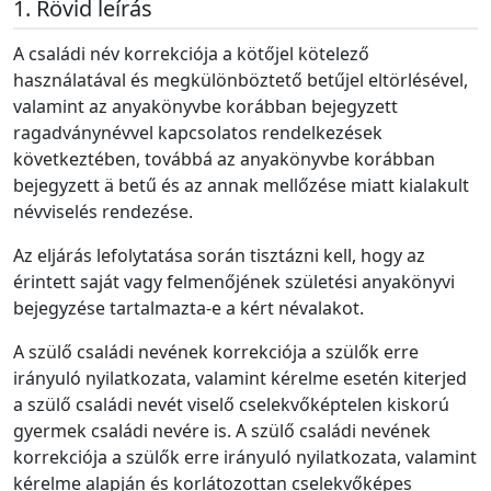
Rövid leírás
A családi név korrekciója a kötőjel kötelező
használatával és megkülönböztető betűjel eltörlésével,
valamint az anyakönyvbe korábban bejegyzett
ragadványnévvel kapcsolatos rendelkezések
következtében, továbbá az anyakönyvbe korábban
bejegyzett ä betű és az annak mellőzése miatt kialakult
névviselés rendezése.
Az eljárás lefolytatása során tisztázni kell, hogy az
érintett saját vagy felmenőjének születési anyakönyvi
bejegyzése tartalmazta-e a kért névalakot.
A szülő családi nevének korrekciója a szülők erre
irányuló nyilatkozata, valamint kérelme esetén kiterjed
a szülő családi nevét viselő cselekvőképtelen kiskorú
gyermek családi nevére is. A szülő családi nevének
korrekciója a szülők erre irányuló nyilatkozata, valamint
kérelme alapján és korlátozottan cselekvőképes