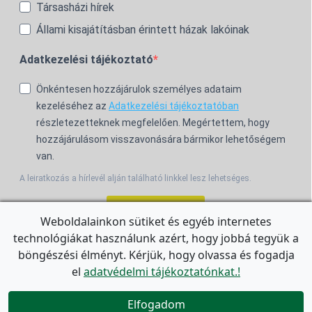
Társasházi hírek
Állami kisajátításban érintett házak lakóinak
Adatkezelési tájékoztató
Önkéntesen hozzájárulok személyes adataim
kezeléséhez az
Adatkezelési tájékoztatóban
részletezetteknek megfelelően. Megértettem, hogy
hozzájárulásom visszavonására bármikor lehetőségem
van.
A leiratkozás a hírlevél alján található linkkel lesz lehetséges.
Feliratkozom!
Weboldalainkon sütiket és egyéb internetes
technológiákat használunk azért, hogy jobbá tegyük a
For the English Newsletter, click
HERE.
böngészési élményt. Kérjük, hogy olvassa és fogadja
el
adatvédelmi tájékoztatónkat.!


Elfogadom