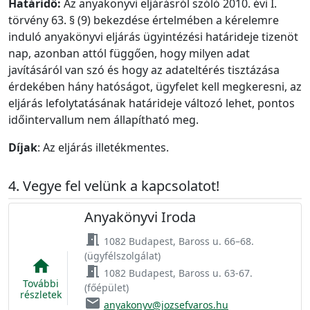
Határidő:
Az anyakönyvi eljárásról szóló 2010. évi I.
törvény 63. § (9) bekezdése értelmében a kérelemre
induló anyakönyvi eljárás ügyintézési határideje tizenöt
nap, azonban attól függően, hogy milyen adat
javításáról van szó és hogy az adateltérés tisztázása
érdekében hány hatóságot, ügyfelet kell megkeresni, az
eljárás lefolytatásának határideje változó lehet, pontos
időintervallum nem állapítható meg.
Díjak
:
Az eljárás illetékmentes.
Vegye fel velünk a kapcsolatot!
Anyakönyvi Iroda
meeting_room
1082 Budapest, Baross u. 66–68.
(ügyfélszolgálat)
home
meeting_room
1082 Budapest, Baross u. 63-67.
További
(főépület)
részletek
email
anyakonyv@jozsefvaros.hu