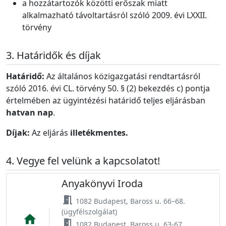
a hozzátartozók közötti erőszak miatt
alkalmazható távoltartásról szóló 2009. évi LXXII.
törvény
Határidők és díjak
Határidő:
Az általános közigazgatási rendtartásról
szóló 2016. évi CL. törvény 50. § (2) bekezdés c) pontja
értelmében az ügyintézési határidő teljes eljárásban
hatvan nap
.
Díjak:
Az eljárás
illetékmentes.
Vegye fel velünk a kapcsolatot!
Anyakönyvi Iroda
meeting_room
1082 Budapest, Baross u. 66–68.
(ügyfélszolgálat)
home
meeting_room
1082 Budapest, Baross u. 63-67.