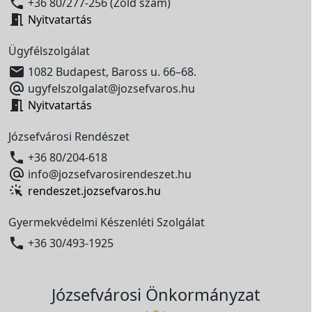

+36 80/277-256 (Zöld szám)

Nyitvatartás
Ügyfélszolgálat

1082 Budapest, Baross u. 66–68.

ugyfelszolgalat@jozsefvaros.hu

Nyitvatartás
Józsefvárosi Rendészet

+36 80/204-618

info@jozsefvarosirendeszet.hu
rendeszet.jozsefvaros.hu
Gyermekvédelmi Készenléti Szolgálat

+36 30/493-1925
Józsefvárosi Önkormányzat