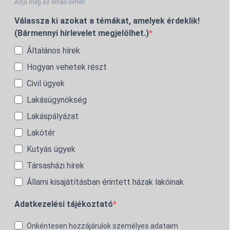
Adja meg az email címét!
Válassza ki azokat a témákat, amelyek érdeklik!
(Bármennyi hírlevelet megjelölhet.)
Általános hírek
Hogyan vehetek részt
Civil ügyek
Lakásügynökség
Lakáspályázat
Lakótér
Kutyás ügyek
Társasházi hírek
Állami kisajátításban érintett házak lakóinak
Adatkezelési tájékoztató
Önkéntesen hozzájárulok személyes adataim