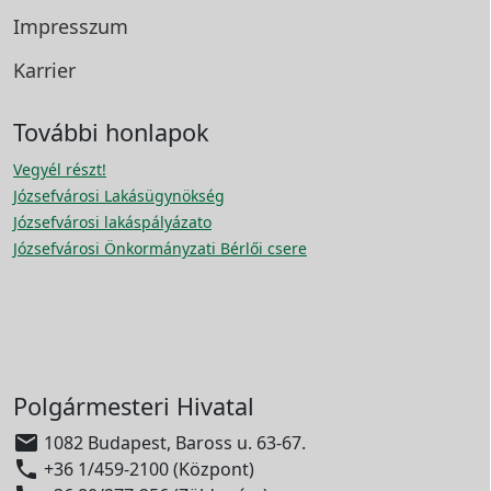
Impresszum
Karrier
További honlapok
Vegyél részt!
Józsefvárosi Lakásügynökség
Józsefvárosi lakáspályázato
Józsefvárosi Önkormányzati Bérlői csere
Polgármesteri Hivatal

1082 Budapest, Baross u. 63-67.

+36 1/459-2100 (Központ)