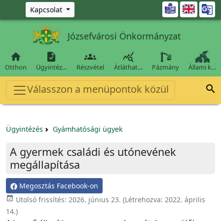
Ugrás a fő tartalomra

Kapcsolat
Józsefvárosi Önkormányzat




Otthon
Ügyintéz…
Részvétel
Átláthat…
Pázmány
Állami k…
Válasszon a menüpontok közül

Ügyintézés
Gyámhatósági ügyek
A gyermek családi és utónevének
megállapítása
Megosztás Facebook-on
event_available
Utolsó frissítés:
2026. június 23.
(Létrehozva:
2022. április
14.
)