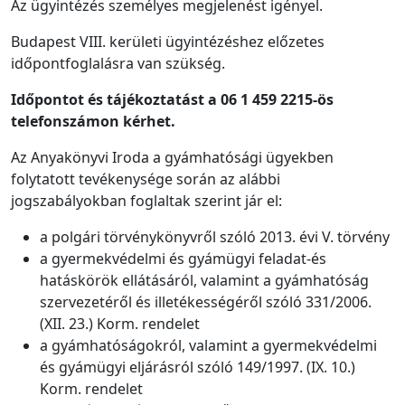
Az ügyintézés személyes megjelenést igényel.
Budapest VIII. kerületi ügyintézéshez előzetes
időpontfoglalásra van szükség.
Időpontot és tájékoztatást a 06 1 459 2215-ös
telefonszámon kérhet.
Az Anyakönyvi Iroda a gyámhatósági ügyekben
folytatott tevékenysége során az alábbi
jogszabályokban foglaltak szerint jár el:
a polgári törvénykönyvről szóló 2013. évi V. törvény
a gyermekvédelmi és gyámügyi feladat-és
hatáskörök ellátásáról, valamint a gyámhatóság
szervezetéről és illetékességéről szóló 331/2006.
(XII. 23.) Korm. rendelet
a gyámhatóságokról, valamint a gyermekvédelmi
és gyámügyi eljárásról szóló 149/1997. (IX. 10.)
Korm. rendelet