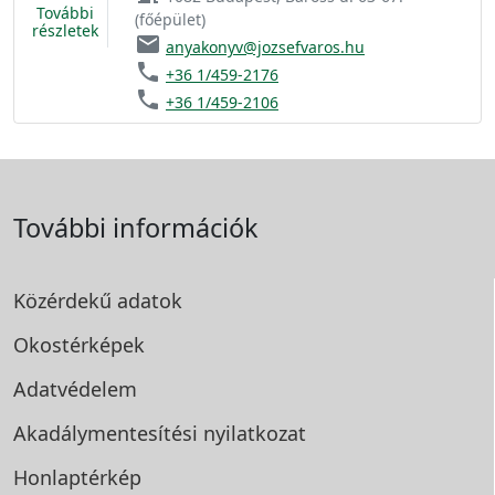
További
(főépület)
részletek
email
anyakonyv@jozsefvaros.hu
phone
+36 1/459-2176
phone
+36 1/459-2106
További információk
Közérdekű adatok
Okostérképek
Adatvédelem
Akadálymentesítési
nyilatkozat
Honlaptérkép