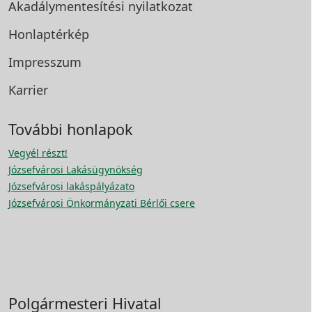
Akadálymentesítési
nyilatkozat
Honlaptérkép
Impresszum
Karrier
További honlapok
Vegyél részt!
Józsefvárosi Lakásügynökség
Józsefvárosi lakáspályázato
Józsefvárosi Önkormányzati Bérlői csere
Polgármesteri Hivatal