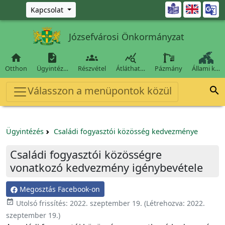
Ugrás a fő tartalomra

Kapcsolat
Józsefvárosi Önkormányzat




Otthon
Ügyintéz…
Részvétel
Átláthat…
Pázmány
Állami k…
Válasszon a menüpontok közül

Ügyintézés
Családi fogyasztói közösség kedvezménye
Családi fogyasztói közösségre
vonatkozó kedvezmény igénybevétele
Megosztás Facebook-on
event_available
Utolsó frissítés:
2022. szeptember 19.
(Létrehozva:
2022.
szeptember 19.
)