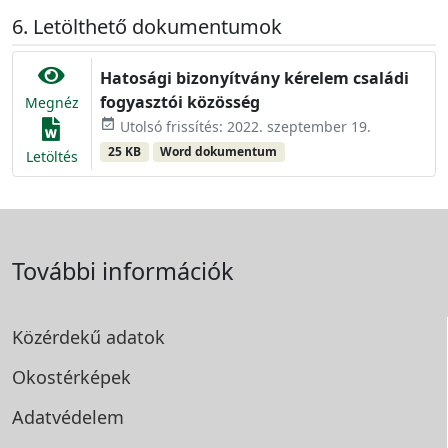
Letölthető dokumentumok
Hatosági bizonyítvány kérelem családi
fogyasztói közösség
Megnéz
event_available
Utolsó frissítés: 2022. szeptember 19.
25 KB
Word dokumentum
Letöltés
További információk
Közérdekű adatok
Okostérképek
Adatvédelem