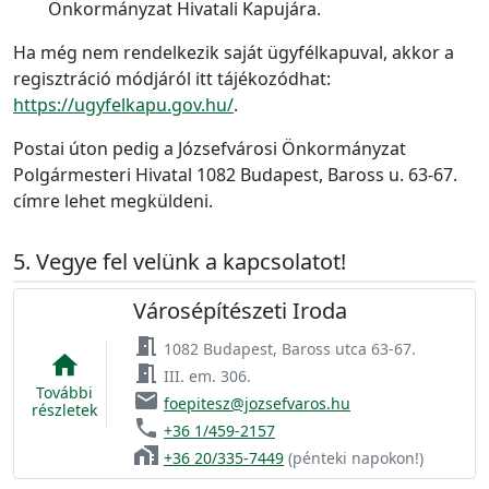
Önkormányzat Hivatali Kapujára.
Ha még nem rendelkezik saját ügyfélkapuval, akkor a
regisztráció módjáról itt tájékozódhat:
https://ugyfelkapu.gov.hu/
.
Postai úton pedig a Józsefvárosi Önkormányzat
Polgármesteri Hivatal 1082 Budapest, Baross u. 63-67.
címre lehet megküldeni.
Vegye fel velünk a kapcsolatot!
Városépítészeti Iroda
meeting_room
1082 Budapest, Baross utca 63-67.
home
meeting_room
III. em. 306.
További
email
foepitesz@jozsefvaros.hu
részletek
phone
+36 1/459-2157
home_work
+36 20/335-7449
(pénteki napokon!)