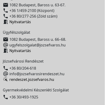

1082 Budapest, Baross u. 63-67.

+36 1/459-2100 (Központ)

+36 80/277-256 (Zöld szám)

Nyitvatartás
Ügyfélszolgálat

1082 Budapest, Baross u. 66–68.

ugyfelszolgalat@jozsefvaros.hu

Nyitvatartás
Józsefvárosi Rendészet

+36 80/204-618

info@jozsefvarosirendeszet.hu
rendeszet.jozsefvaros.hu
Gyermekvédelmi Készenléti Szolgálat

+36 30/493-1925