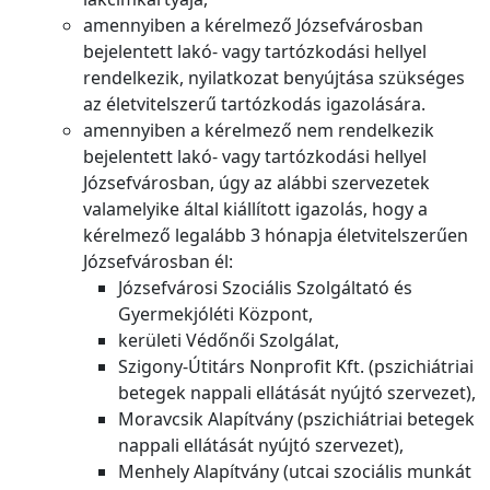
amennyiben a kérelmező Józsefvárosban
bejelentett lakó- vagy tartózkodási hellyel
rendelkezik, nyilatkozat benyújtása szükséges
az életvitelszerű tartózkodás igazolására.
amennyiben a kérelmező nem rendelkezik
bejelentett lakó- vagy tartózkodási hellyel
Józsefvárosban, úgy az alábbi szervezetek
valamelyike által kiállított igazolás, hogy a
kérelmező legalább 3 hónapja életvitelszerűen
Józsefvárosban él:
Józsefvárosi Szociális Szolgáltató és
Gyermekjóléti Központ,
kerületi Védőnői Szolgálat,
Szigony-Útitárs Nonprofit Kft. (pszichiátriai
betegek nappali ellátását nyújtó szervezet),
Moravcsik Alapítvány (pszichiátriai betegek
nappali ellátását nyújtó szervezet),
Menhely Alapítvány (utcai szociális munkát