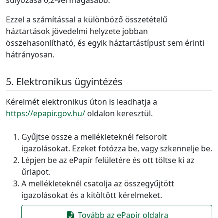
súlyozása 0,2-vel magasabb.
Ezzel a számítással a különböző összetételű
háztartások jövedelmi helyzete jobban
összehasonlítható, és egyik háztartástípust sem érinti
hátrányosan.
Elektronikus ügyintézés
Kérelmét elektronikus úton is leadhatja a
https://epapir.gov.hu/
oldalon keresztül.
Gyűjtse össze a mellékleteknél felsorolt
igazolásokat. Ezeket fotózza be, vagy szkennelje be.
Lépjen be az ePapír felületére és ott töltse ki az
űrlapot.
A mellékleteknél csatolja az összegyűjtött
igazolásokat és a kitöltött kérelmeket.
Tovább az ePapír oldalra
task