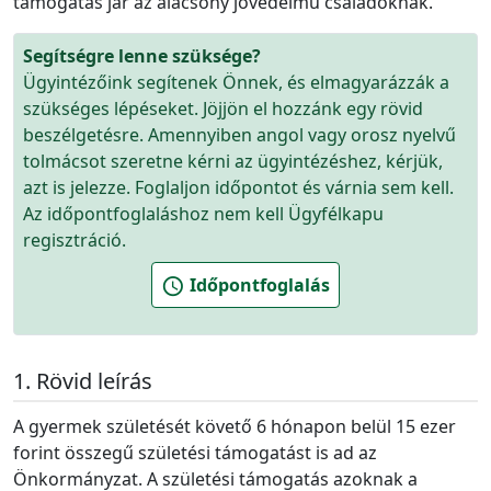
támogatás jár az alacsony jövedelmű családoknak.
Segítségre lenne szüksége?
Ügyintézőink segítenek Önnek, és elmagyarázzák a
szükséges lépéseket. Jöjjön el hozzánk egy rövid
beszélgetésre. Amennyiben angol vagy orosz nyelvű
tolmácsot szeretne kérni az ügyintézéshez, kérjük,
azt is jelezze. Foglaljon időpontot és várnia sem kell.
Az időpontfoglaláshoz nem kell Ügyfélkapu
regisztráció.
Időpontfoglalás
schedule
Rövid leírás
A gyermek születését követő 6 hónapon belül 15 ezer
forint összegű születési támogatást is ad az
Önkormányzat. A születési támogatás azoknak a