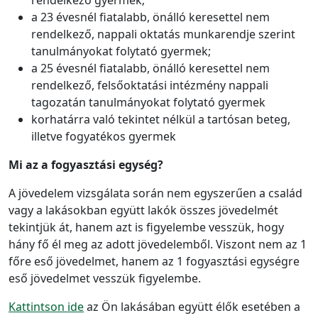
rendelkező gyermek;
a 23 évesnél fiatalabb, önálló keresettel nem
rendelkező, nappali oktatás munkarendje szerint
tanulmányokat folytató gyermek;
a 25 évesnél fiatalabb, önálló keresettel nem
rendelkező, felsőoktatási intézmény nappali
tagozatán tanulmányokat folytató gyermek
korhatárra való tekintet nélkül a tartósan beteg,
illetve fogyatékos gyermek
Mi az a fogyasztási egység?
A jövedelem vizsgálata során nem egyszerűen a család
vagy a lakásokban együtt lakók összes jövedelmét
tekintjük át, hanem azt is figyelembe vesszük, hogy
hány fő él meg az adott jövedelemből. Viszont nem az 1
főre eső jövedelmet, hanem az 1 fogyasztási egységre
eső jövedelmet vesszük figyelembe.
Kattintson ide
az Ön lakásában együtt élők esetében a