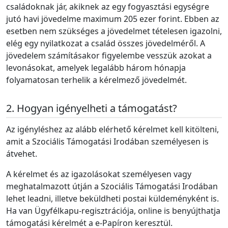
családoknak jár, akiknek az egy fogyasztási egységre
jutó havi jövedelme maximum
205 ezer forint.
Ebben az
esetben nem szükséges a jövedelmet tételesen igazolni,
elég egy nyilatkozat a család összes jövedelméről.
A
jövedelem számításakor figyelembe vesszük azokat a
levonásokat, amelyek legalább három hónapja
folyamatosan terhelik a kérelmező jövedelmét.
Hogyan igényelheti a támogatást?
Az igényléshez az alább elérhető kérelmet kell kitölteni,
amit a Szociális Támogatási Irodában személyesen is
átvehet.
A kérelmet és az igazolásokat személyesen vagy
meghatalmazott útján a Szociális Támogatási Irodában
lehet leadni, illetve beküldheti postai küldeményként is.
Ha van Ügyfélkapu-regisztrációja, online is benyújthatja
támogatási kérelmét a e-Papíron keresztül.