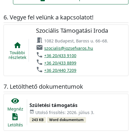
Vegye fel velünk a kapcsolatot!
Szociális Támogatási Iroda
meeting_room
1082 Budapest, Baross u. 66–68.
home
email
szocialis@jozsefvaros.hu
További
phone
+36 20/433 9100
részletek
phone
+36 20/433 8899
phone
+36 20/440 7209
Letölthető dokumentumok
Születési támogatás
Megnéz
event_available
Utolsó frissítés: 2026. július 3.
243 KB
Word dokumentum
Letöltés