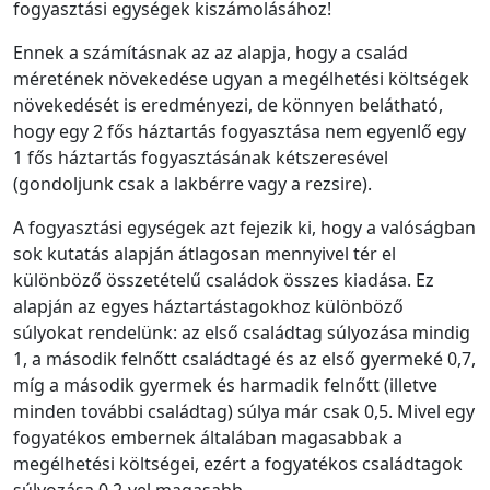
fogyasztási egységek kiszámolásához!
Ennek a számításnak az az alapja, hogy a család
méretének növekedése ugyan a megélhetési költségek
növekedését is eredményezi, de könnyen belátható,
hogy egy 2 fős háztartás fogyasztása nem egyenlő egy
1 fős háztartás fogyasztásának kétszeresével
(gondoljunk csak a lakbérre vagy a rezsire).
A fogyasztási egységek azt fejezik ki, hogy a valóságban
sok kutatás alapján átlagosan mennyivel tér el
különböző összetételű családok összes kiadása. Ez
alapján az egyes háztartástagokhoz különböző
súlyokat rendelünk: az első családtag súlyozása mindig
1, a második felnőtt családtagé és az első gyermeké 0,7,
míg a második gyermek és harmadik felnőtt (illetve
minden további családtag) súlya már csak 0,5. Mivel egy
fogyatékos embernek általában magasabbak a
megélhetési költségei, ezért a fogyatékos családtagok