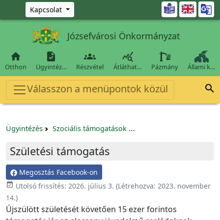
Ugrás a fő tartalomra

Kapcsolat
Józsefvárosi Önkormányzat




Otthon
Ügyintéz…
Részvétel
Átláthat…
Pázmány
Állami k…
Válasszon a menüpontok közül

Ügyintézés
Szociális támogatások
Gyermekgondozáshoz igé
Születési támogatás
Megosztás Facebook-on
event_available
Utolsó frissítés:
2026. július 3.
(Létrehozva:
2023. november
14.
)
Újszülött születését követően 15 ezer forintos