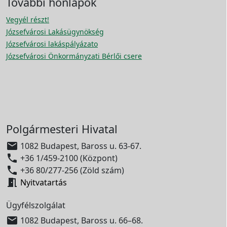
További honlapok
Vegyél részt!
Józsefvárosi Lakásügynökség
Józsefvárosi lakáspályázato
Józsefvárosi Önkormányzati Bérlői csere
Polgármesteri Hivatal

1082 Budapest, Baross u. 63-67.

+36 1/459-2100 (Központ)

+36 80/277-256 (Zöld szám)

Nyitvatartás
Ügyfélszolgálat

1082 Budapest, Baross u. 66–68.