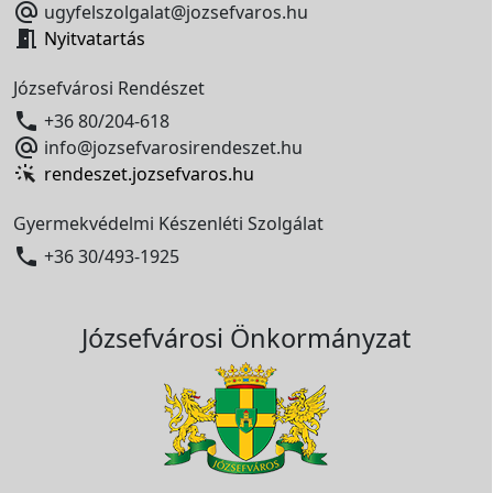

ugyfelszolgalat@jozsefvaros.hu

Nyitvatartás
Józsefvárosi Rendészet

+36 80/204-618

info@jozsefvarosirendeszet.hu
rendeszet.jozsefvaros.hu
Gyermekvédelmi Készenléti Szolgálat

+36 30/493-1925
Józsefvárosi Önkormányzat