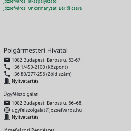
Józsefvárosi lakáspályázato
Józsefvárosi Önkormányzati Bérlői csere
Polgármesteri Hivatal

1082 Budapest, Baross u. 63-67.

+36 1/459-2100 (Központ)

+36 80/277-256 (Zöld szám)

Nyitvatartás
Ügyfélszolgálat

1082 Budapest, Baross u. 66–68.

ugyfelszolgalat@jozsefvaros.hu

Nyitvatartás
Józsefvárosi Rendészet