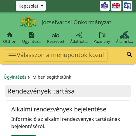
Ugrás a fő tartalomra

Kapcsolat
Józsefvárosi Önkormányzat




Otthon
Ügyintéz…
Részvétel
Átláthat…
Pázmány
Állami k…
Válasszon a menüpontok közül

Ügyintézés
Miben segíthetünk
Rendezvények tartása
Alkalmi rendezvények bejelentése
Információ az alkalmi rendezvények tartásának
bejelentéséről.