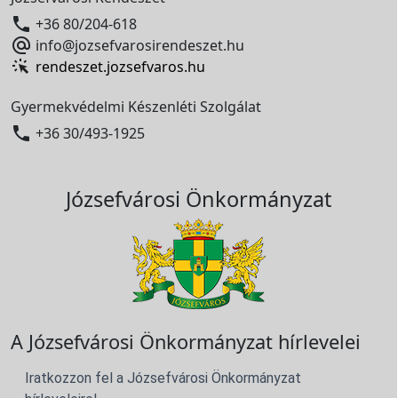

+36 80/204-618

info@jozsefvarosirendeszet.hu
rendeszet.jozsefvaros.hu
Gyermekvédelmi Készenléti Szolgálat

+36 30/493-1925
Józsefvárosi Önkormányzat
A Józsefvárosi Önkormányzat hírlevelei
Iratkozzon fel a Józsefvárosi Önkormányzat