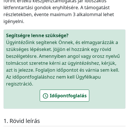
forint
értékű készpénztámogatás jár időszakos
létfenntartási gondok enyhítésére. A támogatást
részletekben
, évente maximum 3 alkalommal
lehet
igényelni.
Segítségre lenne szüksége?
Ügyintézőink segítenek Önnek, és elmagyarázzák a
szükséges lépéseket. Jöjjön el hozzánk egy rövid
beszélgetésre. Amennyiben angol vagy orosz nyelvű
tolmácsot szeretne kérni az ügyintézéshez, kérjük,
azt is jelezze. Foglaljon időpontot és várnia sem kell.
Az időpontfoglaláshoz nem kell Ügyfélkapu
regisztráció.
Időpontfoglalás
schedule
Rövid leírás