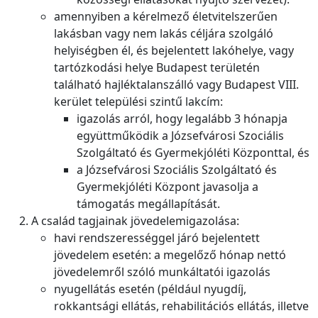
amennyiben a kérelmező életvitelszerűen
lakásban vagy nem lakás céljára szolgáló
helyiségben él, és bejelentett lakóhelye, vagy
tartózkodási helye Budapest területén
található hajléktalanszálló vagy Budapest VIII.
kerület települési szintű lakcím:
igazolás arról, hogy legalább 3 hónapja
együttműködik a Józsefvárosi Szociális
Szolgáltató és Gyermekjóléti Központtal, és
a Józsefvárosi Szociális Szolgáltató és
Gyermekjóléti Központ javasolja a
támogatás megállapítását.
A család tagjainak jövedelemigazolása:
havi rendszerességgel járó bejelentett
jövedelem esetén: a megelőző hónap nettó
jövedelemről szóló munkáltatói igazolás
nyugellátás esetén (például nyugdíj,
rokkantsági ellátás, rehabilitációs ellátás, illetve