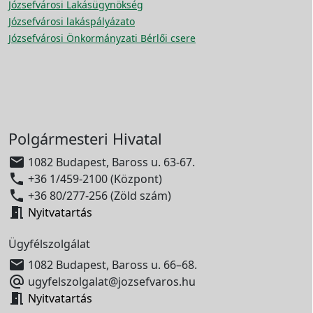
Józsefvárosi Lakásügynökség
Józsefvárosi lakáspályázato
Józsefvárosi Önkormányzati Bérlői csere
Polgármesteri Hivatal

1082 Budapest, Baross u. 63-67.

+36 1/459-2100 (Központ)

+36 80/277-256 (Zöld szám)

Nyitvatartás
Ügyfélszolgálat

1082 Budapest, Baross u. 66–68.

ugyfelszolgalat@jozsefvaros.hu

Nyitvatartás