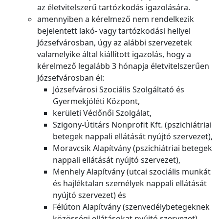
az életvitelszerű tartózkodás igazolására.
amennyiben a kérelmező nem rendelkezik
bejelentett lakó- vagy tartózkodási hellyel
Józsefvárosban, úgy az alábbi szervezetek
valamelyike által kiállított igazolás, hogy a
kérelmező legalább 3 hónapja életvitelszerűen
Józsefvárosban él:
Józsefvárosi Szociális Szolgáltató és
Gyermekjóléti Központ,
kerületi Védőnői Szolgálat,
Szigony-Útitárs Nonprofit Kft. (pszichiátriai
betegek nappali ellátását nyújtó szervezet),
Moravcsik Alapítvány (pszichiátriai betegek
nappali ellátását nyújtó szervezet),
Menhely Alapítvány (utcai szociális munkát
és hajléktalan személyek nappali ellátását
nyújtó szervezet) és
Félúton Alapítvány (szenvedélybetegeknek
közösségi ellátásokat nyújtó szervezet).