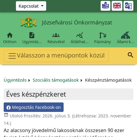
Ugrás a fő tartalomra

Kapcsolat
Józsefvárosi Önkormányzat




Otthon
Ügyintéz…
Részvétel
Átláthat…
Pázmány
Állami k…
Válasszon a menüpontok közül

Ügyintézés
Szociális támogatások
Készpénztámogatások
Éves készpénzkeret
Megosztás Facebook-on
event_available
Utolsó frissítés:
2026. július 3.
(Létrehozva:
2023. november
14.
)
Az alacsony jövedelmű lakosoknak összesen
90 ezer