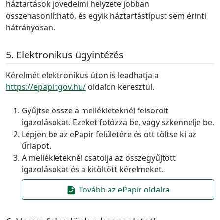
háztartások jövedelmi helyzete jobban
összehasonlítható, és egyik háztartástípust sem érinti
hátrányosan.
Elektronikus ügyintézés
Kérelmét elektronikus úton is leadhatja a
https://epapir.gov.hu/
oldalon keresztül.
Gyűjtse össze a mellékleteknél felsorolt
igazolásokat. Ezeket fotózza be, vagy szkennelje be.
Lépjen be az ePapír felületére és ott töltse ki az
űrlapot.
A mellékleteknél csatolja az összegyűjtött
igazolásokat és a kitöltött kérelmeket.
Tovább az ePapír oldalra
task