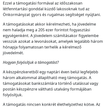
Ezzel a támogatási formával az időszakosan
létfenntartási gonddal küzdő lakosoknak tud az
Önkormányzat gyors és rugalmas segítséget nyújtani.
A támogatásokat akkor kérelmezheti, ha jövedelme
nem haladja meg a
205 ezer forintot
fogyasztási
egységenként.
A jövedelem számításakor figyelembe
vesszük azokat a levonásokat, amelyek legalább három
hónapja folyamatosan terhelik a kérelmező
jövedelmét.
Hogyan folyósítjuk a támogatást?
A készpénzkeretből egy naptári éven belül legfeljebb
három alkalommal állapítható meg támogatás. A
támogatásokat bankszámlára történő utalással vagy
postán készpénzre váltható utalvány formájában
folyósítjuk.
A támogatás nincsen konkrét élethelyzethez kötve. Az