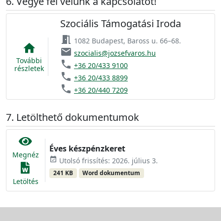
Vegye fel velünk a kapcsolatot!
Szociális Támogatási Iroda
meeting_room
1082 Budapest, Baross u. 66–68.
home
email
szocialis@jozsefvaros.hu
További
phone
+36 20/433 9100
részletek
phone
+36 20/433 8899
phone
+36 20/440 7209
Letölthető dokumentumok
Éves készpénzkeret
Megnéz
event_available
Utolsó frissítés: 2026. július 3.
241 KB
Word dokumentum
Letöltés