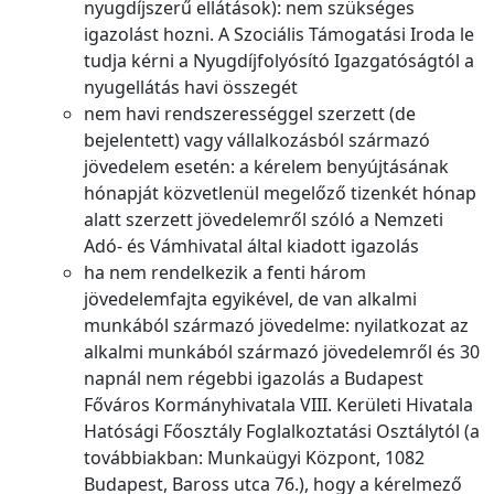
nyugdíjszerű ellátások): nem szükséges
igazolást hozni. A Szociális Támogatási Iroda le
tudja kérni a Nyugdíjfolyósító Igazgatóságtól a
nyugellátás havi összegét
nem havi rendszerességgel szerzett (de
bejelentett) vagy vállalkozásból származó
jövedelem esetén: a kérelem benyújtásának
hónapját közvetlenül megelőző tizenkét hónap
alatt szerzett jövedelemről szóló a Nemzeti
Adó- és Vámhivatal által kiadott igazolás
ha nem rendelkezik a fenti három
jövedelemfajta egyikével, de van alkalmi
munkából származó jövedelme: nyilatkozat az
alkalmi munkából származó jövedelemről és 30
napnál nem régebbi igazolás a Budapest
Főváros Kormányhivatala VIII. Kerületi Hivatala
Hatósági Főosztály Foglalkoztatási Osztálytól (a
továbbiakban: Munkaügyi Központ, 1082
Budapest, Baross utca 76.), hogy a kérelmező