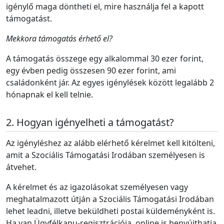
igénylő maga döntheti el, mire használja fel a kapott
támogatást.
Mekkora támogatás érhető el?
A támogatás összege egy alkalommal
30 ezer forint,
egy évben pedig összesen 90 ezer forint,
ami
családonként jár. Az egyes igénylések között legalább
2
hónapnak el kell telnie.
Hogyan igényelheti a támogatást?
Az igényléshez az alább elérhető kérelmet kell kitölteni,
amit a Szociális Támogatási Irodában személyesen is
átvehet.
A kérelmet és az igazolásokat személyesen vagy
meghatalmazott útján a Szociális Támogatási Irodában
lehet leadni, illetve beküldheti postai küldeményként is.
Ha van Ügyfélkapu-regisztrációja, online is benyújthatja