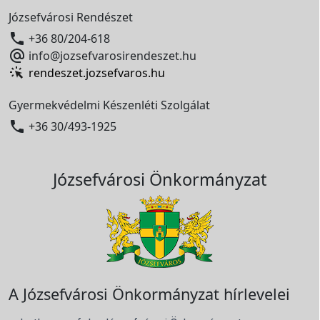
Józsefvárosi Rendészet

+36 80/204-618

info@jozsefvarosirendeszet.hu
rendeszet.jozsefvaros.hu
Gyermekvédelmi Készenléti Szolgálat

+36 30/493-1925
Józsefvárosi Önkormányzat
A Józsefvárosi Önkormányzat hírlevelei