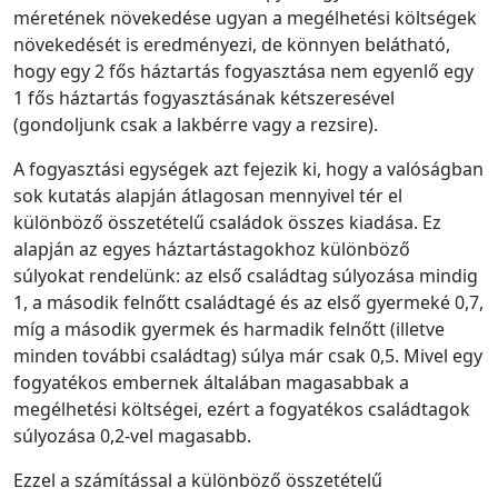
méretének növekedése ugyan a megélhetési költségek
növekedését is eredményezi, de könnyen belátható,
hogy egy 2 fős háztartás fogyasztása nem egyenlő egy
1 fős háztartás fogyasztásának kétszeresével
(gondoljunk csak a lakbérre vagy a rezsire).
A fogyasztási egységek azt fejezik ki, hogy a valóságban
sok kutatás alapján átlagosan mennyivel tér el
különböző összetételű családok összes kiadása. Ez
alapján az egyes háztartástagokhoz különböző
súlyokat rendelünk: az első családtag súlyozása mindig
1, a második felnőtt családtagé és az első gyermeké 0,7,
míg a második gyermek és harmadik felnőtt (illetve
minden további családtag) súlya már csak 0,5. Mivel egy
fogyatékos embernek általában magasabbak a
megélhetési költségei, ezért a fogyatékos családtagok
súlyozása 0,2-vel magasabb.
Ezzel a számítással a különböző összetételű