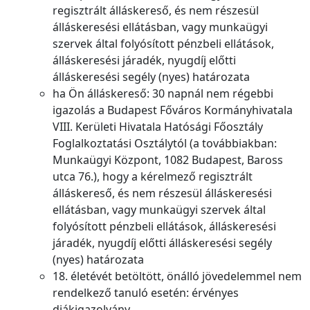
regisztrált álláskereső, és nem részesül
álláskeresési ellátásban, vagy munkaügyi
szervek által folyósított pénzbeli ellátások,
álláskeresési járadék, nyugdíj előtti
álláskeresési segély (nyes) határozata
ha Ön álláskereső: 30 napnál nem régebbi
igazolás a Budapest Főváros Kormányhivatala
VIII. Kerületi Hivatala Hatósági Főosztály
Foglalkoztatási Osztálytól (a továbbiakban:
Munkaügyi Központ, 1082 Budapest, Baross
utca 76.), hogy a kérelmező regisztrált
álláskereső, és nem részesül álláskeresési
ellátásban, vagy munkaügyi szervek által
folyósított pénzbeli ellátások, álláskeresési
járadék, nyugdíj előtti álláskeresési segély
(nyes) határozata
18. életévét betöltött, önálló jövedelemmel nem
rendelkező tanuló esetén: érvényes
diákigazolvány