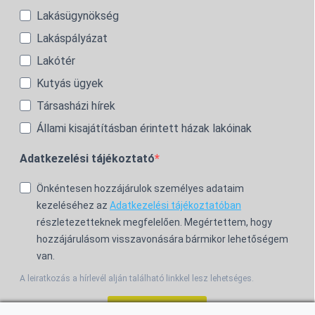
Lakásügynökség
Lakáspályázat
Lakótér
Kutyás ügyek
Társasházi hírek
Állami kisajátításban érintett házak lakóinak
Adatkezelési tájékoztató
Önkéntesen hozzájárulok személyes adataim
kezeléséhez az
Adatkezelési tájékoztatóban
részletezetteknek megfelelően. Megértettem, hogy
hozzájárulásom visszavonására bármikor lehetőségem
van.
A leiratkozás a hírlevél alján található linkkel lesz lehetséges.
Feliratkozom!