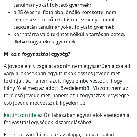
tanulmányokat folytató gyermek;
a 25 évesnél fiatalabb, önálló keresettel nem
rendelkező, felsőoktatási intézmény nappali
tagozatán tanulmányokat folytató gyermek
korhatárra való tekintet nélkül a tartósan beteg,
illetve fogyatékos gyermek
Mi az a fogyasztási egység?
A jövedelem vizsgálata során nem egyszerűen a család
vagy a lakásokban együtt lakók összes jövedelmét
tekintjük át, hanem azt is figyelembe vesszük, hogy
hány fő él meg az adott jövedelemből. Viszont nem az 1
főre eső jövedelmet, hanem az 1 fogyasztási egységre
eső jövedelmet vesszük figyelembe.
Kattintson ide
az Ön lakásában együtt élők esetében a
fogyasztási egységek kiszámolásához!
Ennek a számításnak az az alapja, hogy a család