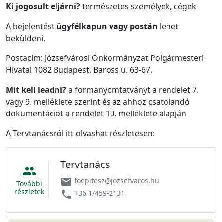
Ki jogosult eljárni?
természetes személyek, cégek
A bejelentést
ügyfélkapun vagy postán
lehet
beküldeni.
Postacím: Józsefvárosi Önkormányzat Polgármesteri
Hivatal 1082 Budapest, Baross u. 63-67.
Mit kell leadni?
a formanyomtatványt a rendelet 7.
vagy 9. melléklete szerint és az ahhoz csatolandó
dokumentációt a rendelet 10. melléklete alapján
A Tervtanácsról itt olvashat részletesen:
Tervtanács
people
email
foepitesz@jozsefvaros.hu
További
részletek
phone
+36 1/459-2131