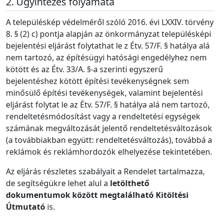
Ügyintézés folyamata
A településkép védelméről szóló 2016. évi LXXIV. törvény
8. § (2) c) pontja alapján az önkormányzat településképi
bejelentési eljárást folytathat le z Étv. 57/F. § hatálya alá
nem tartozó, az építésügyi hatósági engedélyhez nem
kötött és az Étv. 33/A. §-a szerinti egyszerű
bejelentéshez kötött építési tevékenységnek sem
minősülő építési tevékenységek, valamint bejelentési
eljárást folytat le az Étv. 57/F. § hatálya alá nem tartozó,
rendeltetésmódosítást vagy a rendeltetési egységek
számának megváltozását jelentő rendeltetésváltozások
(a továbbiakban együtt: rendeltetésváltozás), továbbá a
reklámok és reklámhordozók elhelyezése tekintetében.
Az eljárás részletes szabályait a Rendelet tartalmazza,
de segítségükre lehet alul a
letölthető
dokumentumok között megtalálható Kitöltési
Útmutató
is.