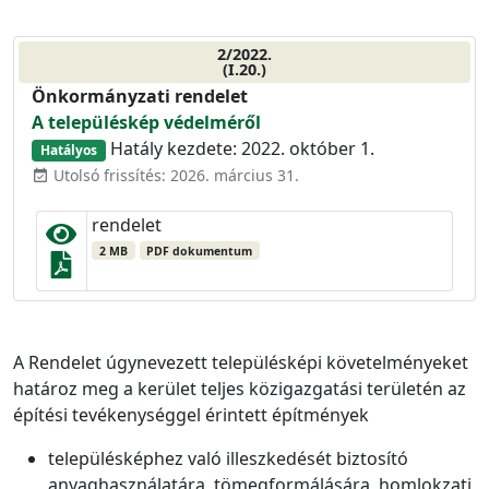
2/2022.
(I.20.)
Önkormányzati rendelet
A településkép védelméről
Hatály kezdete: 2022. október 1.
Hatályos
Utolsó frissítés: 2026. március 31.
event_available
rendelet
2 MB
PDF dokumentum
A Rendelet úgynevezett településképi követelményeket
határoz meg a kerület teljes közigazgatási területén az
építési tevékenységgel érintett építmények
településképhez való illeszkedését biztosító
anyaghasználatára, tömegformálására, homlokzati