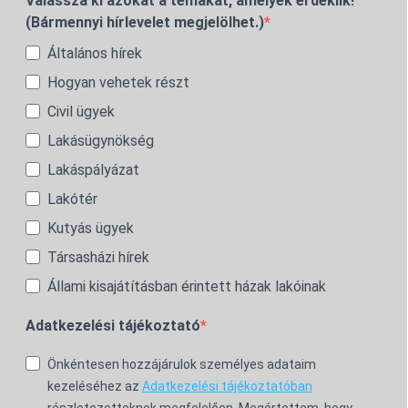
Válassza ki azokat a témákat, amelyek érdeklik!
(Bármennyi hírlevelet megjelölhet.)
Általános hírek
Hogyan vehetek részt
Civil ügyek
Lakásügynökség
Lakáspályázat
Lakótér
Kutyás ügyek
Társasházi hírek
Állami kisajátításban érintett házak lakóinak
Adatkezelési tájékoztató
Önkéntesen hozzájárulok személyes adataim
kezeléséhez az
Adatkezelési tájékoztatóban