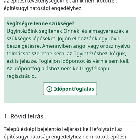
az építési tevékenységeknél, amik nem kötöttek
építésügyi hatósági engedélyhez.
Segítségre lenne szüksége?
Ügyintézőink segítenek Önnek, és elmagyarázzák a
szükséges lépéseket. Jöjjön el hozzánk egy rövid
beszélgetésre. Amennyiben angol vagy orosz nyelvű
tolmácsot szeretne kérni az ügyintézéshez, kérjük,
azt is jelezze. Foglaljon időpontot és várnia sem kell.
Az időpontfoglaláshoz nem kell Ügyfélkapu
regisztráció.
Időpontfoglalás
schedule
Rövid leírás
Településképi bejelentési eljárást kell lefolytatni az
építésügyi hatósági engedélyhez nem kötött építési