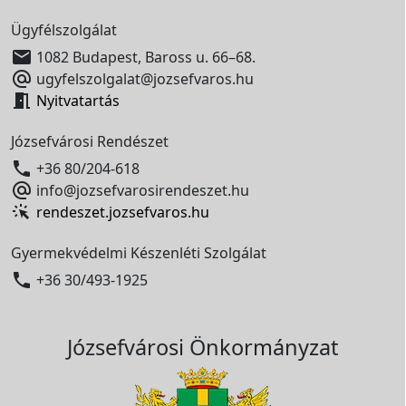
Ügyfélszolgálat

1082 Budapest, Baross u. 66–68.

ugyfelszolgalat@jozsefvaros.hu

Nyitvatartás
Józsefvárosi Rendészet

+36 80/204-618

info@jozsefvarosirendeszet.hu
rendeszet.jozsefvaros.hu
Gyermekvédelmi Készenléti Szolgálat

+36 30/493-1925
Józsefvárosi Önkormányzat