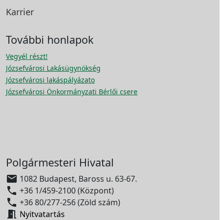
Karrier
További honlapok
Vegyél részt!
Józsefvárosi Lakásügynökség
Józsefvárosi lakáspályázato
Józsefvárosi Önkormányzati Bérlői csere
Polgármesteri Hivatal

1082 Budapest, Baross u. 63-67.

+36 1/459-2100 (Központ)

+36 80/277-256 (Zöld szám)

Nyitvatartás