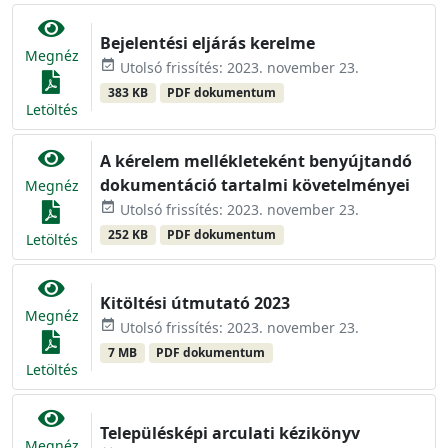
Bejelentési eljárás kerelme
Megnéz
event_available
Utolsó frissítés: 2023. november 23.
383 KB
PDF dokumentum
Letöltés
A kérelem mellékleteként benyújtandó
dokumentáció tartalmi követelményei
Megnéz
event_available
Utolsó frissítés: 2023. november 23.
252 KB
PDF dokumentum
Letöltés
Kitöltési útmutató 2023
Megnéz
event_available
Utolsó frissítés: 2023. november 23.
7 MB
PDF dokumentum
Letöltés
Településképi arculati kézikönyv
Megnéz