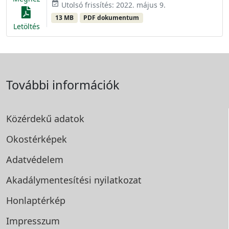
event_available
Utolsó frissítés: 2022. május 9.
13 MB
PDF dokumentum
Letöltés
További információk
Közérdekű adatok
Okostérképek
Adatvédelem
Akadálymentesítési
nyilatkozat
Honlaptérkép
Impresszum