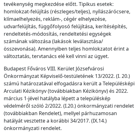
tevékenység megkezdése előtt. Tipikus esetek:
homlokzat-felújítás (részleges/teljes), nyílászárócsere,
klímaelhelyezés, reklám-, cégér elhelyezése,
udvarfelújítás, függőfolyosó felújítása
,
kerítésépítés,
rendeltetés-módosítás, rendeltetési egységek
számának változása (lakások leválasztása/
összevonása). Amennyiben teljes homlokzatot érint a
változtatás, tervtanács elé kell vinni az ügyet.
Budapest Főváros VIII. Kerület Józsefvárosi
Önkormányzat Képviselő-testületének 13/2022. (I. 20.)
számú határozatával elfogadásra került a Településképi
Arculati Kézikönyv (továbbiakban Kézikönyv) és 2022.
március 1-jével hatályba lépett a településkép
védelméről szóló 2/2022. (I.20.) önkormányzati rendelet
(továbbiakban Rendelet), mellyel párhuzamosan
hatályát vesztette a korábbi 34/2017. (IX.14.)
önkormányzati rendelet.