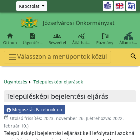
Ugrás a fő tartalomra

Kapcsolat
Józsefvárosi Önkormányzat




Otthon
Ügyintéz…
Részvétel
Átláthat…
Pázmány
Állami k…
Válasszon a menüpontok közül

Ügyintézés
Településképi eljárások
Településképi bejelentési eljárás
Megosztás Facebook-on
event_available
Utolsó frissítés:
2023. november 26.
(Létrehozva:
2022.
február 10.
)
Településképi bejelentési eljárást kell lefolytatni azoknál