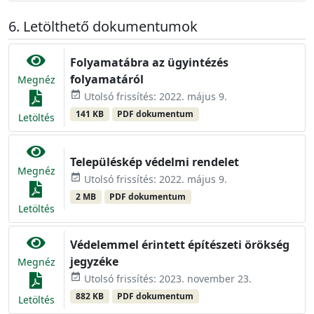
Letölthető dokumentumok
Folyamatábra az ügyintézés
folyamatáról
Megnéz
event_available
Utolsó frissítés: 2022. május 9.
141 KB
PDF dokumentum
Letöltés
Településkép védelmi rendelet
Megnéz
event_available
Utolsó frissítés: 2022. május 9.
2 MB
PDF dokumentum
Letöltés
Védelemmel érintett építészeti örökség
jegyzéke
Megnéz
event_available
Utolsó frissítés: 2023. november 23.
882 KB
PDF dokumentum
Letöltés