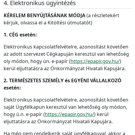
Elektronikus ügyintézés
KÉRELEM BENYÚJTÁSÁNAK MÓDJA
(a részletekért
kérjük, olvassa el a Kitöltési útmutatót)
1. CÉG esetén:
Elektronikus kapcsolatfelvételre, azonosítást követően
az adott szervezet Cégkapuján keresztül van lehetőség
oly módon, hogy ún. e-papír (
https://epapir.gov.hu/
)
kerül eljuttatásra az Önkormányzat Hivatali Kapujára.
2. TERMÉSZETES SZEMÉLY és EGYÉNI VÁLLALKOZÓ
esetén:
Elektronikus kapcsolatfelvételre, azonosítást követően
saját Ügyfélkapun keresztül van lehetőség oly módon,
hogy ú.n. e-papír (
https://epapir.gov.hu/
) kerül
eljuttatásra az Önkormányzat Hivatali Kapujára.
Ha még nem rendelkezik saját ügyfélkapuval, akkor a