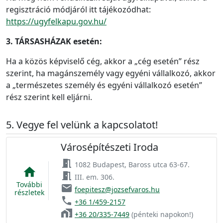
regisztráció módjáról itt tájékozódhat:
https://ugyfelkapu.gov.hu/
3. TÁRSASHÁZAK esetén:
Ha a közös képviselő cég, akkor a „cég esetén” rész
szerint, ha magánszemély vagy egyéni vállalkozó, akkor
a „természetes személy és egyéni vállalkozó esetén”
rész szerint kell eljárni.
Vegye fel velünk a kapcsolatot!
Városépítészeti Iroda
meeting_room
1082 Budapest, Baross utca 63-67.
home
meeting_room
III. em. 306.
További
email
foepitesz@jozsefvaros.hu
részletek
phone
+36 1/459-2157
home_work
+36 20/335-7449
(pénteki napokon!)