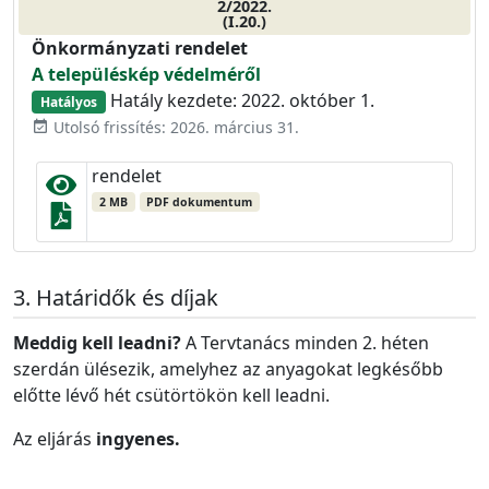
2/2022.
(I.20.)
Önkormányzati rendelet
A településkép védelméről
Hatály kezdete: 2022. október 1.
Hatályos
Utolsó frissítés: 2026. március 31.
event_available
rendelet
2 MB
PDF dokumentum
Határidők és díjak
Meddig kell leadni?
A T
ervtanács minden 2. héten
szerdán ülésezik, amelyhez az anyagokat legkésőbb
előtte lévő hét csütörtökön kell leadni.
Az eljárás
ingyenes.