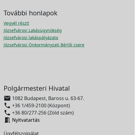
További honlapok
Vegyél részt!
Józsefvárosi Lakásügynökség
Józsefvárosi lakáspályázato
Józsefvárosi Önkormányzati Bérlői csere
Polgármesteri Hivatal

1082 Budapest, Baross u. 63-67.

+36 1/459-2100 (Központ)

+36 80/277-256 (Zöld szám)

Nyitvatartás
Ügyfélszolgálat