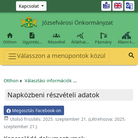
Ugrás a fő tartalomra

Kapcsolat
Józsefvárosi Önkormányzat




Otthon
Ügyintéz…
Részvétel
Átláthat…
Pázmány
Állami k…
Válasszon a menüpontok közül

Otthon
Választási információk
Időközi választás 2025.09.21.
Napközbeni részvételi adatok
Megosztás Facebook-on
event_available
Utolsó frissítés:
2025. szeptember 21.
(Létrehozva:
2025.
szeptember 21.
)