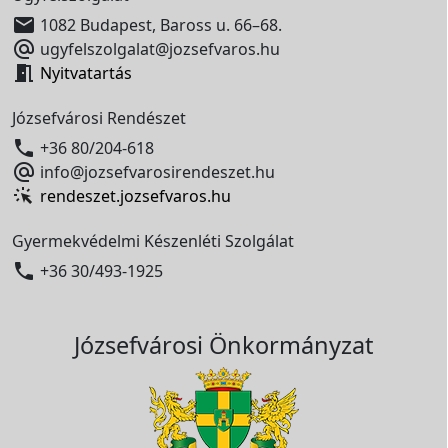

1082 Budapest, Baross u. 66–68.

ugyfelszolgalat@jozsefvaros.hu

Nyitvatartás
Józsefvárosi Rendészet

+36 80/204-618

info@jozsefvarosirendeszet.hu
rendeszet.jozsefvaros.hu
Gyermekvédelmi Készenléti Szolgálat

+36 30/493-1925
Józsefvárosi Önkormányzat