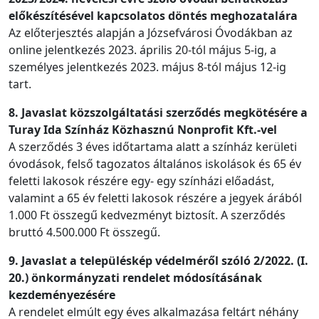
előkészítésével kapcsolatos döntés meghozatalára
Az előterjesztés alapján a Józsefvárosi Óvodákban az
online jelentkezés 2023. április 20-tól május 5-ig, a
személyes jelentkezés 2023. május 8-tól május 12-ig
tart.
8. Javaslat közszolgáltatási szerződés megkötésére a
Turay Ida Színház Közhasznú Nonprofit Kft.-vel
A szerződés 3 éves időtartama alatt a színház kerületi
óvodások, felső tagozatos általános iskolások és 65 év
feletti lakosok részére egy- egy színházi előadást,
valamint a 65 év feletti lakosok részére a jegyek árából
1.000 Ft összegű kedvezményt biztosít. A szerződés
bruttó 4.500.000 Ft összegű.
9. Javaslat a településkép védelméről szóló 2/2022. (I.
20.) önkormányzati rendelet módosításának
kezdeményezésére
A rendelet elmúlt egy éves alkalmazása feltárt néhány