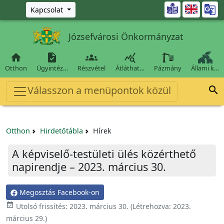
Ugrás a fő tartalomra

Kapcsolat
Józsefvárosi Önkormányzat




Otthon
Ügyintéz…
Részvétel
Átláthat…
Pázmány
Állami k…
Válasszon a menüpontok közül

Otthon
Hirdetőtábla
Hírek
A képviselő-testületi ülés közérthető
napirendje – 2023. március 30.
Megosztás Facebook-on

Utolsó frissítés:
2023. március 30.
(Létrehozva:
2023.
március 29.
)