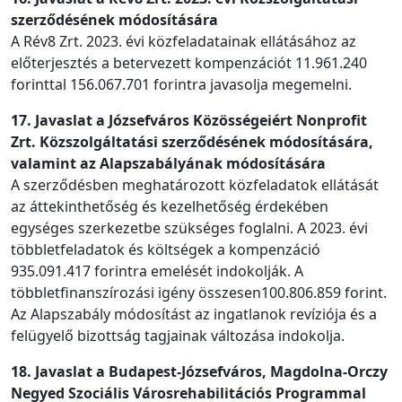
szerződésének módosítására
A Rév8 Zrt. 2023. évi közfeladatainak ellátásához az
előterjesztés a betervezett kompenzációt 11.961.240
forinttal 156.067.701 forintra javasolja megemelni.
17. Javaslat a Józsefváros Közösségeiért Nonprofit
Zrt. Közszolgáltatási szerződésének módosítására,
valamint az Alapszabályának módosítására
A szerződésben meghatározott közfeladatok ellátását
az áttekinthetőség és kezelhetőség érdekében
egységes szerkezetbe szükséges foglalni. A 2023. évi
többletfeladatok és költségek a kompenzáció
935.091.417 forintra emelését indokolják. A
többletfinanszírozási igény összesen100.806.859 forint.
Az Alapszabály módosítást az ingatlanok revíziója és a
felügyelő bizottság tagjainak változása indokolja.
18. Javaslat a Budapest-Józsefváros, Magdolna-Orczy
Negyed Szociális Városrehabilitációs Programmal