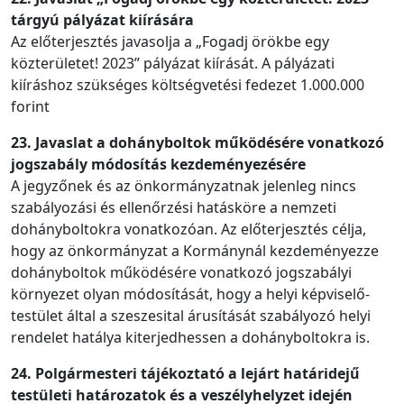
tárgyú pályázat kiírására
Az előterjesztés javasolja a „Fogadj örökbe egy
közterületet! 2023” pályázat kiírását. A pályázati
kiíráshoz szükséges költségvetési fedezet 1.000.000
forint
23. Javaslat a dohányboltok működésére vonatkozó
jogszabály módosítás kezdeményezésére
A jegyzőnek és az önkormányzatnak jelenleg nincs
szabályozási és ellenőrzési hatásköre a nemzeti
dohányboltokra vonatkozóan. Az előterjesztés célja,
hogy az önkormányzat a Kormánynál kezdeményezze
dohányboltok működésére vonatkozó jogszabályi
környezet olyan módosítását, hogy a helyi képviselő-
testület által a szeszesital árusítását szabályozó helyi
rendelet hatálya kiterjedhessen a dohányboltokra is.
24. Polgármesteri tájékoztató a lejárt határidejű
testületi határozatok és a veszélyhelyzet idején