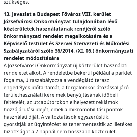
szükséges.
13. Javaslat a Budapest Főváros VIII. kerület
Józsefvárosi Önkormányzat tulajdonában lévő
közterületek használatának rendjéről szóló
önkormányzati rendelet megalkotására és a
Képviselő-testület és Szervei Szervezeti és Működési
Szabályzatáról szóló 36/2014. (XI. 06.) önkormányzati
rendelet módosítására
A Józsefvárosi Önkormányzat új közterület-használati
rendeletet alkot. A rendeletbe bekerül például a parklet
fogalma, újraszabályozza a vendéglátó terasz
engedélyek időtartamát, a forgalomkorlátozással járó
területhasználati kérelmek benyújtásának időbeli
feltételét, az utcabútorokon elhelyezett reklámok
hozzájárulási idejét, emeli a mikromobilitási pontok
használati díját. A változtatások egyszerűsítik,
gyorsítják az ügyintézést és tehermentesítik az illetékes
bizottságot a 7 napnál nem hosszabb közterület-