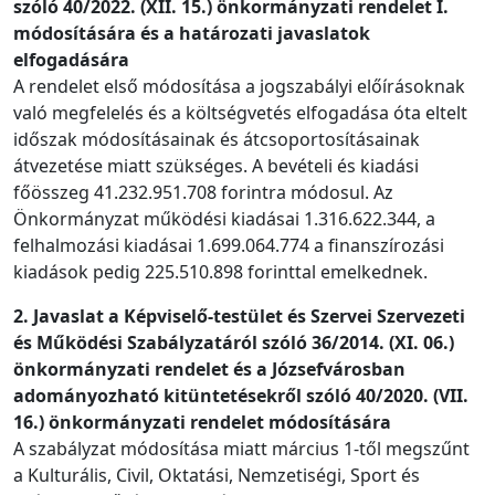
szóló 40/2022. (XII. 15.) önkormányzati rendelet I.
módosítására és a határozati javaslatok
elfogadására
A rendelet első módosítása a jogszabályi előírásoknak
való megfelelés és a költségvetés elfogadása óta eltelt
időszak módosításainak és átcsoportosításainak
átvezetése miatt szükséges. A bevételi és kiadási
főösszeg 41.232.951.708 forintra módosul. Az
Önkormányzat működési kiadásai 1.316.622.344, a
felhalmozási kiadásai 1.699.064.774 a finanszírozási
kiadások pedig 225.510.898 forinttal emelkednek.
2. Javaslat a Képviselő-testület és Szervei Szervezeti
és Működési Szabályzatáról szóló 36/2014. (XI. 06.)
önkormányzati rendelet és a Józsefvárosban
adományozható kitüntetésekről szóló 40/2020. (VII.
16.) önkormányzati rendelet módosítására
A szabályzat módosítása miatt március 1-től megszűnt
a Kulturális, Civil, Oktatási, Nemzetiségi, Sport és