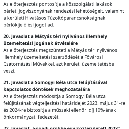
Az előterjesztés pontosítja a közszolgálati lakások
bérleti jogviszonyának rendezési lehetőségeit, valamint
a kerületi Hivatásos Tűzoltóparancsnokságnak
bérlőkijelölési jogot ad.
20. Javaslat a Mátyás téri nyilvános illemhely
üzemeltetési jogának átvételére
Az előterjesztés megszünteti a Mátyás téri nyilvános
illemhely üzemeltetési szerződését a Fővárosi
Csatornázási Művekkel, azt kerületi üzemeltetésbe
veszi.
21. Javaslat a Somogyi Béla utca felújításával
kapcsolatos döntések meghozatalára
Az előterjesztés módosítja a Somogyi Béla utca
felújításának végteljesítési határidejét 2023. május 31-re
és 2024-re biztosítja a műszaki ellenőri díj 10%-ának
önkormányzati fedezetét.
22. Javaslat „Fogadj örökbe egy közterületet! 2023”