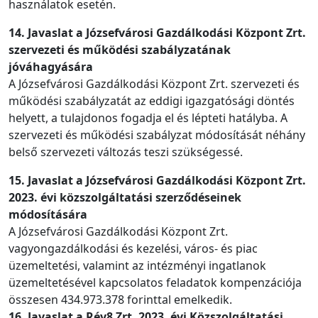
használatok esetén.
14. Javaslat a Józsefvárosi Gazdálkodási Központ Zrt.
szervezeti és működési szabályzatának
jóváhagyására
A Józsefvárosi Gazdálkodási Központ Zrt. szervezeti és
működési szabályzatát az eddigi igazgatósági döntés
helyett, a tulajdonos fogadja el és lépteti hatályba. A
szervezeti és működési szabályzat módosítását néhány
belső szervezeti változás teszi szükségessé.
15. Javaslat a Józsefvárosi Gazdálkodási Központ Zrt.
2023. évi közszolgáltatási szerződéseinek
módosítására
A Józsefvárosi Gazdálkodási Központ Zrt.
vagyongazdálkodási és kezelési, város- és piac
üzemeltetési, valamint az intézményi ingatlanok
üzemeltetésével kapcsolatos feladatok kompenzációja
összesen 434.973.378 forinttal emelkedik.
16. Javaslat a Rév8 Zrt. 2023. évi Közszolgáltatási