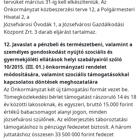
tervüket március 31-ig kell elkészíteniük. Az
Önkormányzat közbeszerzési terve 12, a Polgármesteri
Hivatal 2, a
Józsefvárosi Óvodák 1, a Józsefvárosi Gazdálkodási
Központ Zrt. 3 darab eljárást tartalmaz.
12. Javaslat a pénzbeli és természetbeni, valamint a
személyes gondoskodást nyújtó szociális és
gyermekjóléti ellátások helyi szabályairól szóló
10/2015. (III. 01.) önkormányzati rendelet
módosítására, valamint szociális támogatásokkal
kapcsolatos döntések meghozatalára
Az Önkormányzat két új támogatási formát vezet be.
Tömegközlekedési bérlet támogatást rászoruló 14 és 18
év közötti lakosoknak, és egyszeri, bruttó 15.000 forint
értékű babacsomagot alanyi jogon, minden
józsefvárosi szülőnek. Az előterjesztés táboroztatási
támogatáshoz is pénzügyi fedezetet biztosít. A három
juttatáshoz összesen 33 500 000 forint fedezet