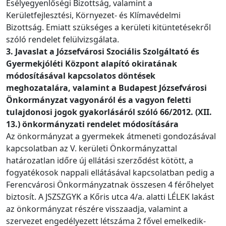
Esélyegyenlőségi Bizottság, valamint a
Kerületfejlesztési, Környezet- és Klímavédelmi
Bizottság. Emiatt szükséges a kerületi kitüntetésekről
szóló rendelet felülvizsgálata.
3. Javaslat a Józsefvárosi Szociális Szolgáltató és
Gyermekjóléti Központ alapító okiratának
módosításával kapcsolatos döntések
meghozatalára, valamint a Budapest Józsefvárosi
Önkormányzat vagyonáról és a vagyon feletti
tulajdonosi jogok gyakorlásáról szóló 66/2012. (XII.
13.) önkormányzati rendelet módosítására
Az önkormányzat a gyermekek átmeneti gondozásával
kapcsolatban az V. kerületi Önkormányzattal
határozatlan időre új ellátási szerződést kötött, a
fogyatékosok nappali ellátásával kapcsolatban pedig a
Ferencvárosi Önkormányzatnak összesen 4 férőhelyet
biztosít. A JSZSZGYK a Kőris utca 4/a. alatti LÉLEK lakást
az önkormányzat részére visszaadja, valamint a
szervezet engedélyezett létszáma 2 fővel emelkedik-