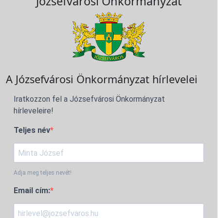
Józsefvárosi Önkormányzat
A Józsefvárosi Önkormányzat hírlevelei
Iratkozzon fel a Józsefvárosi Önkormányzat
hírleveleire!
Teljes név
Adja meg teljes nevét!
Email cím: