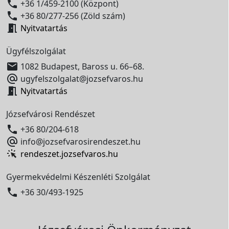

+36 1/459-2100 (Központ)

+36 80/277-256 (Zöld szám)

Nyitvatartás
Ügyfélszolgálat

1082 Budapest, Baross u. 66–68.

ugyfelszolgalat@jozsefvaros.hu

Nyitvatartás
Józsefvárosi Rendészet

+36 80/204-618

info@jozsefvarosirendeszet.hu
rendeszet.jozsefvaros.hu
Gyermekvédelmi Készenléti Szolgálat

+36 30/493-1925