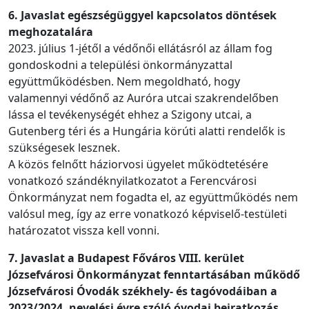
6. Javaslat egészségüggyel kapcsolatos döntések
meghozatalára
2023. július 1-jétől a védőnői ellátásról az állam fog
gondoskodni a települési önkormányzattal
együttműködésben. Nem megoldható, hogy
valamennyi védőnő az Auróra utcai szakrendelőben
lássa el tevékenységét ehhez a Szigony utcai, a
Gutenberg téri és a Hungária körúti alatti rendelők is
szükségesek lesznek.
A közös felnőtt háziorvosi ügyelet működtetésére
vonatkozó szándéknyilatkozatot a Ferencvárosi
Önkormányzat nem fogadta el, az együttműködés nem
valósul meg, így az erre vonatkozó képviselő-testületi
határozatot vissza kell vonni.
7. Javaslat a Budapest Főváros VIII. kerület
Józsefvárosi Önkormányzat fenntartásában működő
Józsefvárosi Óvodák székhely- és tagóvodáiban a
2023/2024. nevelési évre szóló óvodai beiratkozás