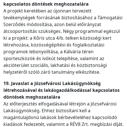
kapcsolatos döntések meghozatalára
A projekt keretében az újonnan tervezett
tevékenységek forrásának biztosításához a Támogatási
Szerződés módosítása, azon belül előirányzat
átcsoportosítás szükséges. Négy programmal egészül
ki a projekt: a Kőris utca 4/b. telken közösségi kert
létrehozása, közösségépítési és foglalkoztatási
programok lebonyolítása, a Kálvária téren
sporteszközök és ivókút telepítése, valamint az
akcióterület szociális, lakhatási és közbiztonsági
helyzetéről szóló záró tanulmány elkészítése.
19. Javaslat a Józsefvárosi Lakásügynökség
létrehozásával és lakásgazdálkodással kapcsolatos
döntések meghozatalára
Az előterjesztés elfogadásával létrejön a Józsefvárosi
Lakásügynökség. Ehhez biztosítani kell a
magántulajdonú lakások bérbevételéhez kapcsolódó
kiadások fedezetét, valamint a RÉV8 Zrt. megbízási díját.