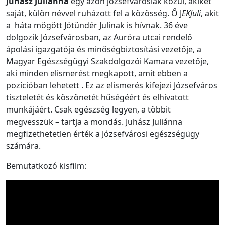
Juhász Juliánna
egy azon józsefvárosiak közül, akiket
saját, külön névvel ruházott fel a közösség. Ő J
EKJuli
, akit
a háta mögött Jótündér Julinak is hívnak. 36 éve
dolgozik Józsefvárosban, az Auróra utcai rendelő
ápolási igazgatója és minőségbiztosítási vezetője, a
Magyar Egészségügyi Szakdolgozói Kamara vezetője,
aki minden elismerést megkapott, amit ebben a
pozícióban lehetett . Ez az elismerés kifejezi Józsefváros
tiszteletét és köszönetét hűségéért és elhivatott
munkájáért. Csak egészség legyen, a többit
megvesszük – tartja a mondás. Juhász Juliánna
megfizethetetlen érték a Józsefvárosi egészségügy
számára.
Bemutatkozó kisfilm: