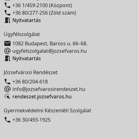

+36 1/459-2100 (Központ)

+36 80/277-256 (Zöld szám)

Nyitvatartás
Ügyfélszolgálat

1082 Budapest, Baross u. 66–68.

ugyfelszolgalat@jozsefvaros.hu

Nyitvatartás
Józsefvárosi Rendészet

+36 80/204-618

info@jozsefvarosirendeszet.hu
rendeszet.jozsefvaros.hu
Gyermekvédelmi Készenléti Szolgálat

+36 30/493-1925