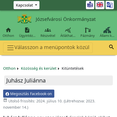
Ugrás a fő tartalomra

Kapcsolat
Józsefvárosi Önkormányzat




Otthon
Ügyintéz…
Részvétel
Átláthat…
Pázmány
Állami k…
Válasszon a menüpontok közül

Otthon
Közösség és kerület
Kitüntetések
Juhász Juliánna
Megosztás Facebook-on
event_available
Utolsó frissítés:
2024. július 10.
(Létrehozva:
2023.
november 14.
)