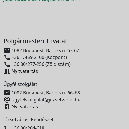
Polgármesteri Hivatal

1082 Budapest, Baross u. 63-67.

+36 1/459-2100 (Központ)

+36 80/277-256 (Zöld szám)

Nyitvatartás
Ügyfélszolgálat

1082 Budapest, Baross u. 66–68.

ugyfelszolgalat@jozsefvaros.hu

Nyitvatartás
Józsefvárosi Rendészet

+36 80/204-618