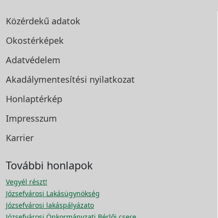
Közérdekű adatok
Okostérképek
Adatvédelem
Akadálymentesítési
nyilatkozat
Honlaptérkép
Impresszum
Karrier
További honlapok
Vegyél részt!
Józsefvárosi Lakásügynökség
Józsefvárosi lakáspályázato
Józsefvárosi Önkormányzati Bérlői csere