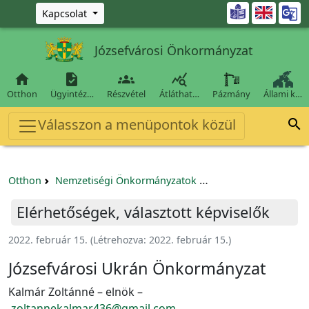
Ugrás a fő tartalomra

Kapcsolat
Józsefvárosi Önkormányzat




Otthon
Ügyintéz…
Részvétel
Átláthat…
Pázmány
Állami k…
Válasszon a menüpontok közül

Otthon
Nemzetiségi Önkormányzatok
Józsefvárosi Ukrán 
Elérhetőségek, választott képviselők
2022. február 15.
(Létrehozva:
2022. február 15.
)
Józsefvárosi Ukrán Önkormányzat
Kalmár Zoltánné – elnök –
zoltannekalmar436@gmail.com