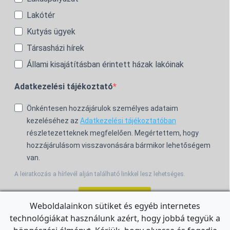
Lakótér
Kutyás ügyek
Társasházi hírek
Állami kisajátításban érintett házak lakóinak
Adatkezelési tájékoztató
Önkéntesen hozzájárulok személyes adataim
kezeléséhez az
Adatkezelési tájékoztatóban
részletezetteknek megfelelően. Megértettem, hogy
hozzájárulásom visszavonására bármikor lehetőségem
van.
A leiratkozás a hírlevél alján található linkkel lesz lehetséges.
Feliratkozom!
Weboldalainkon sütiket és egyéb internetes
technológiákat használunk azért, hogy jobbá tegyük a
For the English Newsletter, click
HERE.