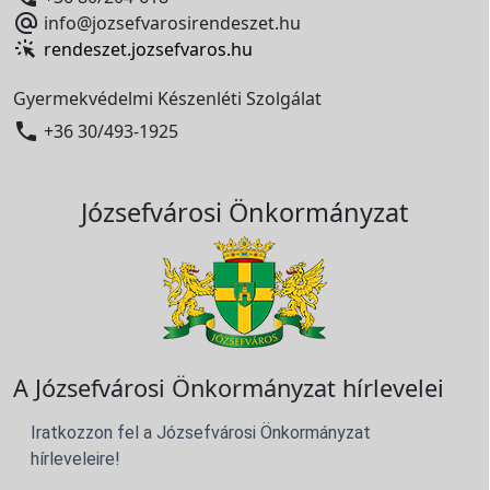

info@jozsefvarosirendeszet.hu
rendeszet.jozsefvaros.hu
Gyermekvédelmi Készenléti Szolgálat

+36 30/493-1925
Józsefvárosi Önkormányzat
A Józsefvárosi Önkormányzat hírlevelei
Iratkozzon fel a Józsefvárosi Önkormányzat
hírleveleire!