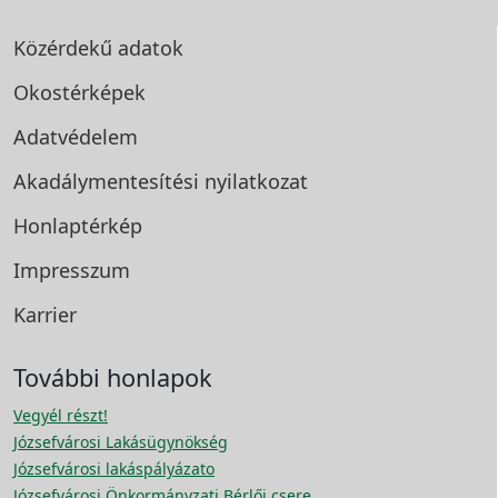
Közérdekű adatok
Okostérképek
Adatvédelem
Akadálymentesítési
nyilatkozat
Honlaptérkép
Impresszum
Karrier
További honlapok
Vegyél részt!
Józsefvárosi Lakásügynökség
Józsefvárosi lakáspályázato
Józsefvárosi Önkormányzati Bérlői csere