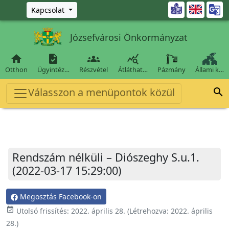
Ugrás a fő tartalomra

Kapcsolat
Józsefvárosi Önkormányzat




Otthon
Ügyintéz…
Részvétel
Átláthat…
Pázmány
Állami k…
Válasszon a menüpontok közül

Rendszám nélküli – Diószeghy S.u.1.
(2022-03-17 15:29:00)
Megosztás Facebook-on
event_available
Utolsó frissítés:
2022. április 28.
(Létrehozva:
2022. április
28.
)