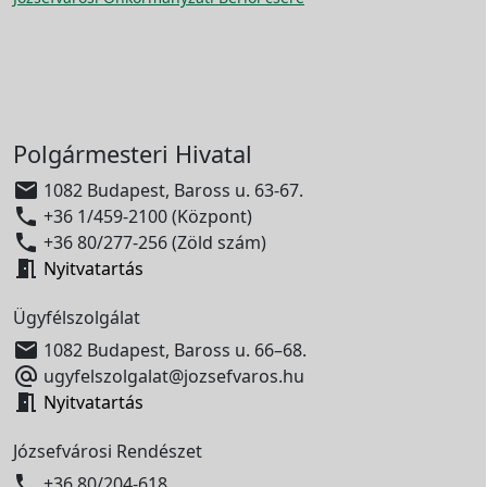
Polgármesteri Hivatal

1082 Budapest, Baross u. 63-67.

+36 1/459-2100 (Központ)

+36 80/277-256 (Zöld szám)

Nyitvatartás
Ügyfélszolgálat

1082 Budapest, Baross u. 66–68.

ugyfelszolgalat@jozsefvaros.hu

Nyitvatartás
Józsefvárosi Rendészet

+36 80/204-618