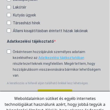
Lakótér
Kutyás ügyek
Társasházi hírek
Állami kisajátításban érintett házak lakóinak
Adatkezelési tájékoztató
Önkéntesen hozzájárulok személyes adataim
kezeléséhez az
Adatkezelési tájékoztatóban
részletezetteknek megfelelően. Megértettem, hogy
hozzájárulásom visszavonására bármikor lehetőségem
van.
A leiratkozás a hírlevél alján található linkkel lesz lehetséges.
Feliratkozom!
Weboldalainkon sütiket és egyéb internetes
technológiákat használunk azért, hogy jobbá tegyük a
For the English Newsletter, click
HERE.