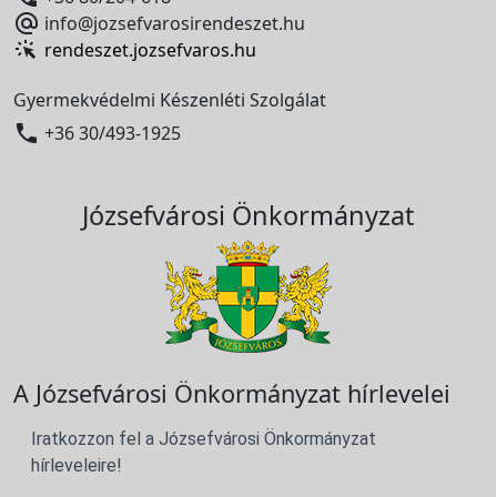

info@jozsefvarosirendeszet.hu
rendeszet.jozsefvaros.hu
Gyermekvédelmi Készenléti Szolgálat

+36 30/493-1925
Józsefvárosi Önkormányzat
A Józsefvárosi Önkormányzat hírlevelei
Iratkozzon fel a Józsefvárosi Önkormányzat
hírleveleire!