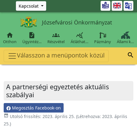
Ugrás a fő tartalomra

Kapcsolat
Józsefvárosi Önkormányzat




Otthon
Ügyintéz…
Részvétel
Átláthat…
Pázmány
Állami k…
Válasszon a menüpontok közül

A partnerségi egyeztetés aktuális
szabályai
Megosztás Facebook-on
event_available
Utolsó frissítés:
2023. április 25.
(Létrehozva:
2023. április
25.
)