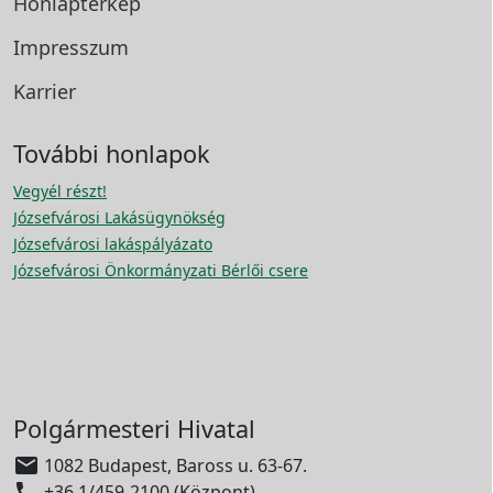
Honlaptérkép
Impresszum
Karrier
További honlapok
Vegyél részt!
Józsefvárosi Lakásügynökség
Józsefvárosi lakáspályázato
Józsefvárosi Önkormányzati Bérlői csere
Polgármesteri Hivatal

1082 Budapest, Baross u. 63-67.

+36 1/459-2100 (Központ)