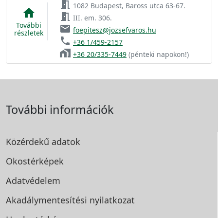
meeting_room
1082 Budapest, Baross utca 63-67.
home
meeting_room
III. em. 306.
További
email
foepitesz@jozsefvaros.hu
részletek
phone
+36 1/459-2157
home_work
+36 20/335-7449
(pénteki napokon!)
További információk
Közérdekű adatok
Okostérképek
Adatvédelem
Akadálymentesítési
nyilatkozat