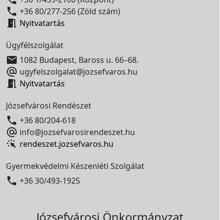

+36 80/277-256 (Zöld szám)

Nyitvatartás
Ügyfélszolgálat

1082 Budapest, Baross u. 66–68.

ugyfelszolgalat@jozsefvaros.hu

Nyitvatartás
Józsefvárosi Rendészet

+36 80/204-618

info@jozsefvarosirendeszet.hu
rendeszet.jozsefvaros.hu
Gyermekvédelmi Készenléti Szolgálat

+36 30/493-1925
Józsefvárosi Önkormányzat