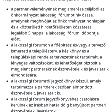
a partner véleményének megismerése céljából az
önkormányzat lakossági fórumot hív össze,
amelynek meghívóját az önkormányzat honlapján
és a közterületi hirdetőfelületen közzéteszi
legalább 5 nappal a lakossági fórum időpontja
előtt.
a lakossági fórumon a főépítész és/vagy a tervező
ismerteti a településterv, a kézikönyv és a
településképi rendelet tervezetének tartalmát, a
lényeges változásokat, és lehetőséget biztosít a
megjelent partnereknek észrevételeik és javaslataik
elmondására.
a lakossági fórumról jegyzőkönyv készül, amely
tartalmazza a partnerek szóban elmondott
észrevételeit, javaslatait is.
a lakossági fórum jegyzőkönyvéhez csatolásra
kerülnek az írásban határidőig benyújtott partneri
észrevételek, javaslatok.