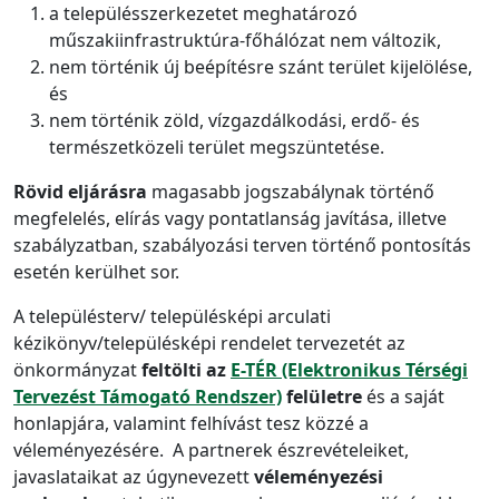
a településszerkezetet meghatározó
műszakiinfrastruktúra-főhálózat nem változik,
nem történik új beépítésre szánt terület kijelölése,
és
nem történik zöld, vízgazdálkodási, erdő- és
természetközeli terület megszüntetése.
Rövid eljárásra
magasabb jogszabálynak történő
megfelelés, elírás vagy pontatlanság javítása, illetve
szabályzatban, szabályozási terven történő pontosítás
esetén kerülhet sor.
A településterv/ településképi arculati
kézikönyv/településképi rendelet tervezetét az
önkormányzat
feltölti az
E-TÉR (Elektronikus Térségi
Tervezést Támogató Rendszer)
felületre
és a saját
honlapjára, valamint felhívást tesz közzé a
véleményezésére. A partnerek észrevételeiket,
javaslataikat az úgynevezett
véleményezési