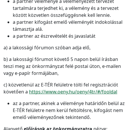
a partner véleménye a véleményezett tervezet
tartalmára terjedhet ki, a vélemény és a tervezet
között közvetlen összefüggésnek kell lennie.
a partner kifogást emelő véleményét indokolással
támasztja alá.
a partner az észrevételét és javaslatát
a) a lakossági fórumon szóban adja elő,
b) a lakossági fórumot követő 5 napon belül írásban
teszi meg az önkormányzat felé postai úton, e-mailen
vagy e-papír formájában,
c) közvetlenül az E-TÉR felületre tölti fel regisztrációt
követően a
https://www.oeny.hu/oeny/4tr/#/fooldal
az a partner, akinek a véleménye határidőn belül az
E-TÉR felületre nem kerül feltöltésre, kifogást nem
emelő véleményezőnek tekintendő.
Alapvető
előírások az önkormányzatra
nézve: