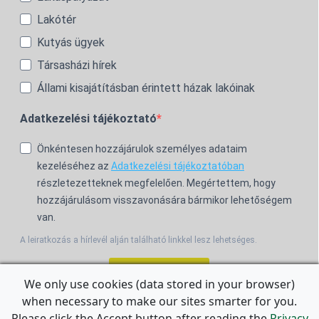
Lakótér
Kutyás ügyek
Társasházi hírek
Állami kisajátításban érintett házak lakóinak
Adatkezelési tájékoztató
Önkéntesen hozzájárulok személyes adataim
kezeléséhez az
Adatkezelési tájékoztatóban
részletezetteknek megfelelően. Megértettem, hogy
hozzájárulásom visszavonására bármikor lehetőségem
van.
A leiratkozás a hírlevél alján található linkkel lesz lehetséges.
Feliratkozom!
We only use cookies (data stored in your browser)
when necessary to make our sites smarter for you.
For the English Newsletter, click
HERE.
Please click the Accept button after reading the
Privacy