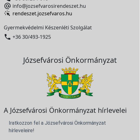

info@jozsefvarosirendeszet.hu
rendeszet.jozsefvaros.hu
Gyermekvédelmi Készenléti Szolgálat

+36 30/493-1925
Józsefvárosi Önkormányzat
A Józsefvárosi Önkormányzat hírlevelei
Iratkozzon fel a Józsefvárosi Önkormányzat
hírleveleire!