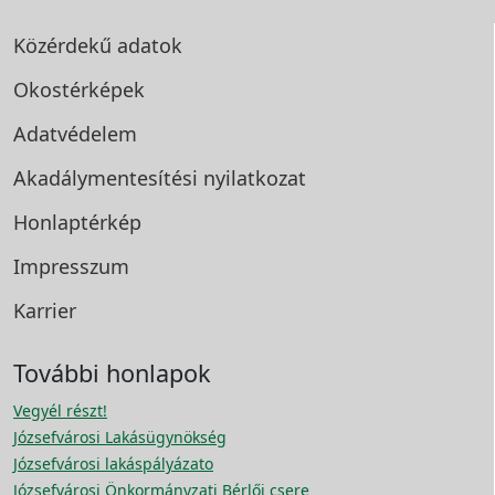
Közérdekű adatok
Okostérképek
Adatvédelem
Akadálymentesítési
nyilatkozat
Honlaptérkép
Impresszum
Karrier
További honlapok
Vegyél részt!
Józsefvárosi Lakásügynökség
Józsefvárosi lakáspályázato
Józsefvárosi Önkormányzati Bérlői csere