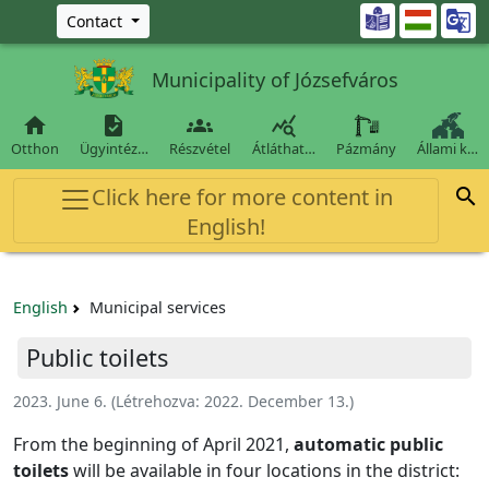
Ugrás a fő tartalomra

Contact
Municipality of Józsefváros




Otthon
Ügyintéz…
Részvétel
Átláthat…
Pázmány
Állami k…
Click here for more content in

English!
English
Municipal services
Public toilets
2023. June 6.
(Létrehozva:
2022. December 13.
)
From the beginning of April 2021,
automatic public
toilets
will be available in four locations in the district: