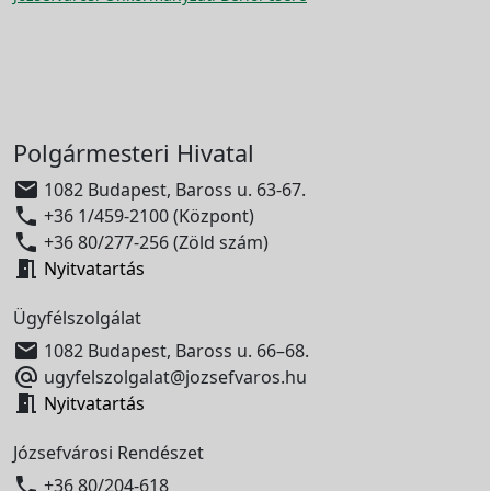
Polgármesteri Hivatal

1082 Budapest, Baross u. 63-67.

+36 1/459-2100 (Központ)

+36 80/277-256 (Zöld szám)

Nyitvatartás
Ügyfélszolgálat

1082 Budapest, Baross u. 66–68.

ugyfelszolgalat@jozsefvaros.hu

Nyitvatartás
Józsefvárosi Rendészet

+36 80/204-618