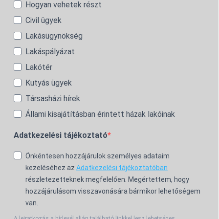
Hogyan vehetek részt
Civil ügyek
Lakásügynökség
Lakáspályázat
Lakótér
Kutyás ügyek
Társasházi hírek
Állami kisajátításban érintett házak lakóinak
Adatkezelési tájékoztató
Önkéntesen hozzájárulok személyes adataim
kezeléséhez az
Adatkezelési tájékoztatóban
részletezetteknek megfelelően. Megértettem, hogy
hozzájárulásom visszavonására bármikor lehetőségem
van.
A leiratkozás a hírlevél alján található linkkel lesz lehetséges.