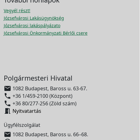
Vegyél részt!
Józsefvárosi Lakásügynökség
Józsefvárosi lakáspályázato
Józsefvárosi Önkormányzati Bérlői csere
Polgármesteri Hivatal

1082 Budapest, Baross u. 63-67.

+36 1/459-2100 (Központ)

+36 80/277-256 (Zöld szám)

Nyitvatartás
Ügyfélszolgálat

1082 Budapest, Baross u. 66–68.