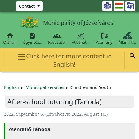
Ugrás a fő tartalomra

Contact
Municipality of Józsefváros




Otthon
Ügyintéz…
Részvétel
Átláthat…
Pázmány
Állami k…
Click here for more content in

English!
English
Municipal services
Children and Youth
After-school tutoring (Tanoda)
2022. September 6.
(Létrehozva:
2022. August 16.
)
Zsendülő Tanoda