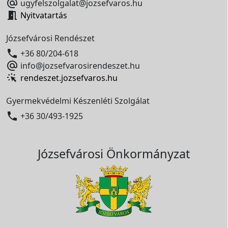

ugyfelszolgalat@jozsefvaros.hu

Nyitvatartás
Józsefvárosi Rendészet

+36 80/204-618

info@jozsefvarosirendeszet.hu
rendeszet.jozsefvaros.hu
Gyermekvédelmi Készenléti Szolgálat

+36 30/493-1925
Józsefvárosi Önkormányzat