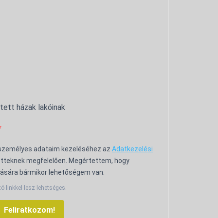
ntett házak lakóinak
 személyes adataim kezeléséhez az
Adatkezelési
tteknek megfelelően. Megértettem, hogy
ására bármikor lehetőségem van.
tó linkkel lesz lehetséges.
Feliratkozom!