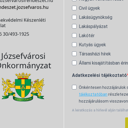
ozsefvarosirendeszet.hu
ndeszet.jozsefvaros.hu
Civil ügyek
Lakásügynökség
ekvédelmi Készenléti
lat
Lakáspályázat
6 30/493-1925
Lakótér
Kutyás ügyek
Józsefvárosi
Társasházi hírek
nkormányzat
Állami kisajátításban éri
Adatkezelési tájékoztató
Önkéntesen hozzájárulok
tájékoztatóban
részleteze
hozzájárulásom visszavon
A leiratkozás a hírlevél alján találha