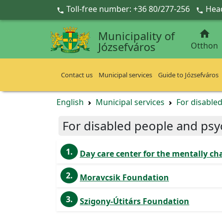
Ugrás a fő tartalomra
Toll-free number: +36 80/277-256
Head



Municipality of
Józsefváros
Otthon
Contact us
Municipal services
Guide to Józsefváros
English
Municipal services
For disabled
For disabled people and psyc
1.
Day care center for the mentally ch
2.
Moravcsik Foundation
3.
Szigony-Útitárs Foundation