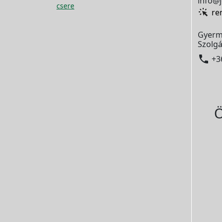
info@j
csere
re
Gyerm
Szolgá

+3
Ö