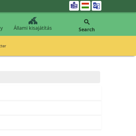


y
Állami kisajátítás
Search
tter