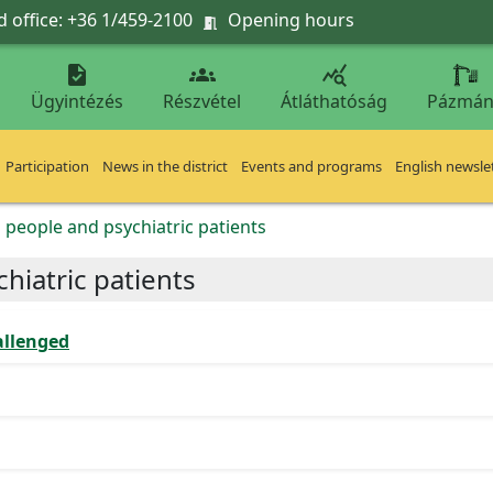
 office: +36 1/459-2100
Opening hours




Ügyintézés
Részvétel
Átláthatóság
Pázmán
Participation
News in the district
Events and programs
English newsle
 people and psychiatric patients
hiatric patients
allenged