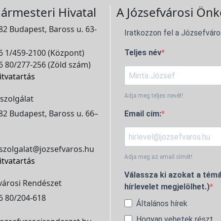
ármesteri Hivatal
A Józsefvárosi Önk
2 Budapest, Baross u. 63-
Iratkozzon fel a Józsefváro
 1/459-2100 (Központ)
Teljes név
 80/277-256 (Zöld szám)
itvatartás
Adja meg teljes nevét!
szolgálat
2 Budapest, Baross u. 66–
Email cím:
szolgalat@jozsefvaros.hu
Adja meg az email címét!
itvatartás
Válassza ki azokat a témá
városi Rendészet
hírlevelet megjelölhet.)
6 80/204-618
Általános hírek
Hogyan vehetek részt