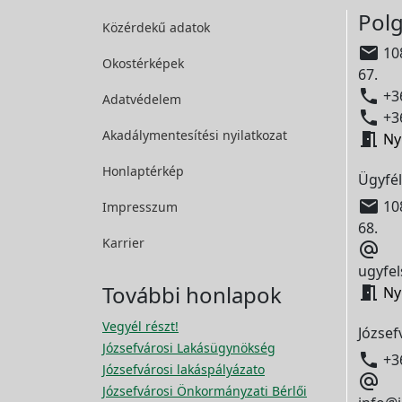
Polg
Közérdekű adatok

108
Okostérképek
67.

+36
Adatvédelem

+36
Akadálymentesítési
nyilatkozat

Ny
Honlaptérkép
Ügyfél

108
Impresszum
68.
Karrier

ugyfel
További honlapok

Ny
Vegyél részt!
József
Józsefvárosi Lakásügynökség

+3
Józsefvárosi lakáspályázato

Józsefvárosi Önkormányzati Bérlői