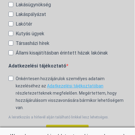
Lakásügynökség
Lakáspályázat
Lakótér
Kutyás ügyek
Társasházi hírek
Állami kisajátításban érintett házak lakóinak
Adatkezelési tájékoztató
Önkéntesen hozzájárulok személyes adataim
kezeléséhez az
Adatkezelési tájékoztatóban
részletezetteknek megfelelően. Megértettem, hogy
hozzájárulásom visszavonására bármikor lehetőségem
van.
A leiratkozás a hírlevél alján található linkkel lesz lehetséges.
Feliratkozom!