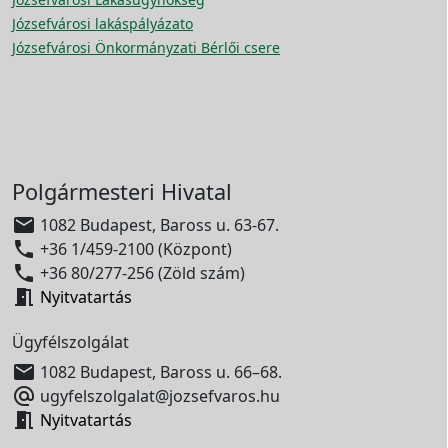
Józsefvárosi lakáspályázato
Józsefvárosi Önkormányzati Bérlői csere
Polgármesteri Hivatal

1082 Budapest, Baross u. 63-67.

+36 1/459-2100 (Központ)

+36 80/277-256 (Zöld szám)

Nyitvatartás
Ügyfélszolgálat

1082 Budapest, Baross u. 66–68.

ugyfelszolgalat@jozsefvaros.hu

Nyitvatartás