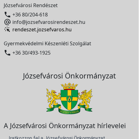
Józsefvárosi Rendészet

+36 80/204-618

info@jozsefvarosirendeszet.hu
rendeszet.jozsefvaros.hu
Gyermekvédelmi Készenléti Szolgálat

+36 30/493-1925
Józsefvárosi Önkormányzat
A Józsefvárosi Önkormányzat hírlevelei
Iratkozzon fel a Józsefvárosi Önkormányzat