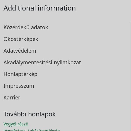
Additional information
Közérdekű adatok
Okostérképek
Adatvédelem
Akadálymentesítési
nyilatkozat
Honlaptérkép
Impresszum
Karrier
További honlapok
Vegyél részt!
Józsefvárosi Lakásügynökség