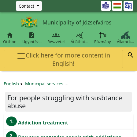
Ugrás a fő tartalomra

Contact
Municipality of Józsefváros




Otthon
Ügyintéz…
Részvétel
Átláthat…
Pázmány
Állami k…
Click here for more content in

English!
English
Municipal services
For people struggling with susb
For people struggling with susbtance
abuse
1.
Addiction treatment
2.