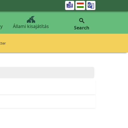


y
Állami kisajátítás
Search
tter