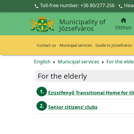
Ugrás a fő tartalomra
Toll-free number: +36 80/277-256
Head



Municipality of
Józsefváros
Otthon
Contact us
Municipal services
Guide to Józsefváros
English
Municipal services
For the elde
For the elderly
1.
Ezüstfenyő Transitional Home for th
2.
Senior citizens’ clubs