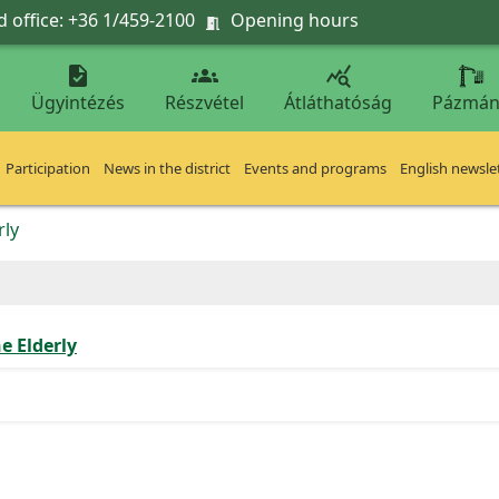
 office: +36 1/459-2100
Opening hours




Ügyintézés
Részvétel
Átláthatóság
Pázmán
Participation
News in the district
Events and programs
English newsle
rly
e Elderly