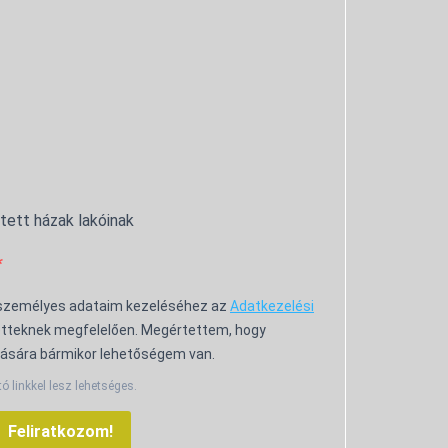
ntett házak lakóinak
 személyes adataim kezeléséhez az
Adatkezelési
tteknek megfelelően. Megértettem, hogy
ására bármikor lehetőségem van.
tó linkkel lesz lehetséges.
Feliratkozom!