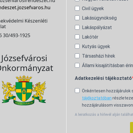
ozsefvarosirendeszet.hu
ndeszet.jozsefvaros.hu
Civil ügyek
Lakásügynökség
ekvédelmi Készenléti
lat
Lakáspályázat
6 30/493-1925
Lakótér
Kutyás ügyek
Józsefvárosi
Társasházi hírek
nkormányzat
Állami kisajátításban éri
Adatkezelési tájékoztató
Önkéntesen hozzájárulok
tájékoztatóban
részleteze
hozzájárulásom visszavon
A leiratkozás a hírlevél alján találha