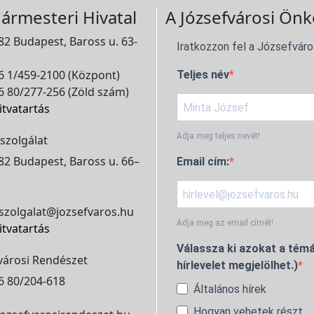
ármesteri Hivatal
A Józsefvárosi Önk
2 Budapest, Baross u. 63-
Iratkozzon fel a Józsefváro
 1/459-2100 (Központ)
Teljes név
 80/277-256 (Zöld szám)
itvatartás
Adja meg teljes nevét!
szolgálat
2 Budapest, Baross u. 66–
Email cím:
szolgalat@jozsefvaros.hu
Adja meg az email címét!
itvatartás
Válassza ki azokat a témá
városi Rendészet
hírlevelet megjelölhet.)
6 80/204-618
Általános hírek
Hogyan vehetek részt