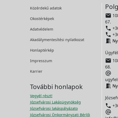
Polg
Közérdekű adatok

108
Okostérképek
67.

+36
Adatvédelem

+36
Akadálymentesítési
nyilatkozat

Ny
Honlaptérkép
Ügyfél

108
Impresszum
68.
Karrier

ugyfel
További honlapok

Ny
Vegyél részt!
József
Józsefvárosi Lakásügynökség

+3
Józsefvárosi lakáspályázato

Józsefvárosi Önkormányzati Bérlői