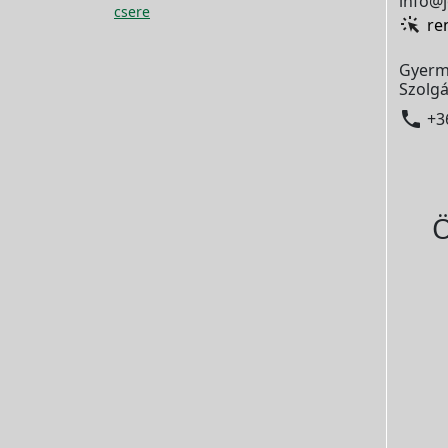
info@j
csere
re
Gyerm
Szolgá

+3
Ö