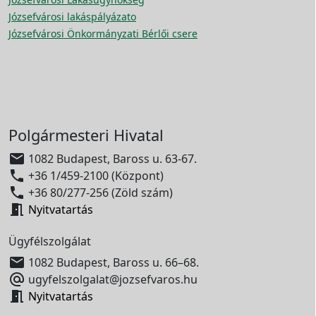
Józsefvárosi lakáspályázato
Józsefvárosi Önkormányzati Bérlői csere
Polgármesteri Hivatal

1082 Budapest, Baross u. 63-67.

+36 1/459-2100 (Központ)

+36 80/277-256 (Zöld szám)

Nyitvatartás
Ügyfélszolgálat

1082 Budapest, Baross u. 66–68.

ugyfelszolgalat@jozsefvaros.hu

Nyitvatartás