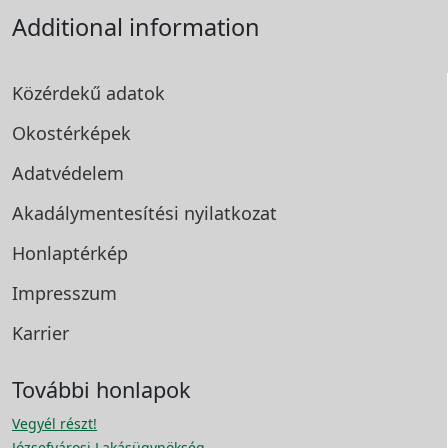
Additional information
Közérdekű adatok
Okostérképek
Adatvédelem
Akadálymentesítési
nyilatkozat
Honlaptérkép
Impresszum
Karrier
További honlapok
Vegyél részt!
Józsefvárosi Lakásügynökség