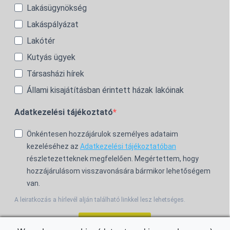
Lakásügynökség
Lakáspályázat
Lakótér
Kutyás ügyek
Társasházi hírek
Állami kisajátításban érintett házak lakóinak
Adatkezelési tájékoztató
Önkéntesen hozzájárulok személyes adataim
kezeléséhez az
Adatkezelési tájékoztatóban
részletezetteknek megfelelően. Megértettem, hogy
hozzájárulásom visszavonására bármikor lehetőségem
van.
A leiratkozás a hírlevél alján található linkkel lesz lehetséges.
Feliratkozom!