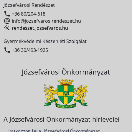
Józsefvárosi Rendészet

+36 80/204-618

info@jozsefvarosirendeszet.hu
rendeszet.jozsefvaros.hu
Gyermekvédelmi Készenléti Szolgálat

+36 30/493-1925
Józsefvárosi Önkormányzat
A Józsefvárosi Önkormányzat hírlevelei
Iratkozzon fel a Józsefvárosi Önkormányzat