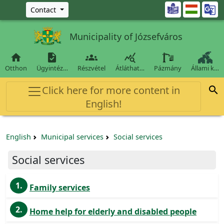
Ugrás a fő tartalomra

Contact
Municipality of Józsefváros




Otthon
Ügyintéz…
Részvétel
Átláthat…
Pázmány
Állami k…
Click here for more content in

English!
English
Municipal services
Social services
Social services
1.
Family services
2.
Home help for elderly and disabled people