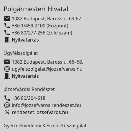
Polgármesteri Hivatal

1082 Budapest, Baross u. 63-67.

+36 1/459-2100 (Központ)

+36 80/277-256 (Zöld szám)

Nyitvatartás
Ügyfélszolgálat

1082 Budapest, Baross u. 66–68.

ugyfelszolgalat@jozsefvaros.hu

Nyitvatartás
Józsefvárosi Rendészet

+36 80/204-618

info@jozsefvarosirendeszet.hu
rendeszet.jozsefvaros.hu
Gyermekvédelmi Készenléti Szolgálat