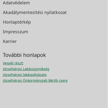
Adatvédelem
Akadálymentesítési
nyilatkozat
Honlaptérkép
Impresszum
Karrier
További honlapok
Vegyél részt!
Józsefvárosi Lakásügynökség
Józsefvárosi lakáspályázato
Józsefvárosi Önkormányzati Bérlői csere