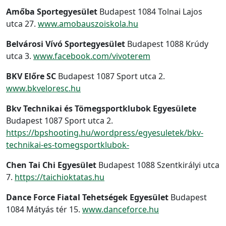
Amőba Sportegyesület
Budapest 1084 Tolnai Lajos
utca 27.
www.amobauszoiskola.hu
Belvárosi Vívó Sportegyesület
Budapest 1088 Krúdy
utca 3.
www.facebook.com/vivoterem
BKV Előre SC
Budapest 1087 Sport utca 2.
www.bkveloresc.hu
Bkv Technikai és Tömegsportklubok Egyesülete
Budapest 1087 Sport utca 2.
https://bpshooting.hu/wordpress/egyesuletek/bkv-
technikai-es-tomegsportklubok-
Chen Tai Chi Egyesület
Budapest 1088 Szentkirályi utca
7.
https://taichioktatas.hu
Dance Force Fiatal Tehetségek Egyesület
Budapest
1084 Mátyás tér 15.
www.danceforce.hu