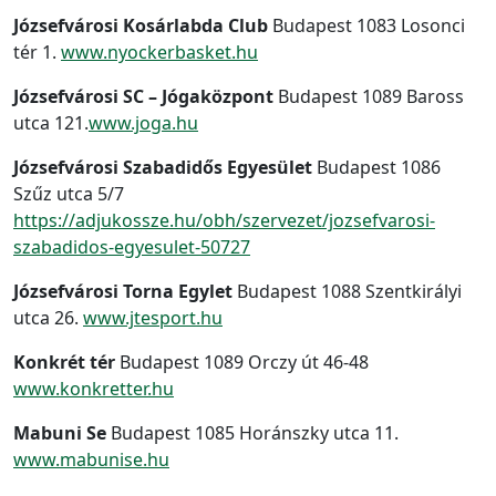
Józsefvárosi Kosárlabda Club
Budapest 1083 Losonci
tér 1.
www.nyockerbasket.hu
Józsefvárosi SC – Jógaközpont
Budapest 1089 Baross
utca 121.
www.joga.hu
Józsefvárosi Szabadidős Egyesület
Budapest 1086
Szűz utca 5/7
https://adjukossze.hu/obh/szervezet/jozsefvarosi-
szabadidos-egyesulet-50727
Józsefvárosi Torna Egylet
Budapest 1088 Szentkirályi
utca 26.
www.jtesport.hu
Konkrét tér
Budapest 1089 Orczy út 46-48
www.konkretter.hu
Mabuni Se
Budapest 1085 Horánszky utca 11.
www.mabunise.hu