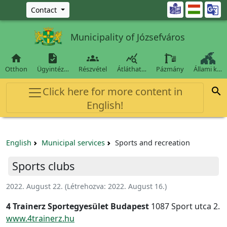
Ugrás a fő tartalomra

Contact
Municipality of Józsefváros




Otthon
Ügyintéz…
Részvétel
Átláthat…
Pázmány
Állami k…
Click here for more content in

English!
English
Municipal services
Sports and recreation
Sports clubs
2022. August 22.
(Létrehozva:
2022. August 16.
)
4 Trainerz Sportegyesület Budapest
1087 Sport utca 2.
www.4trainerz.hu