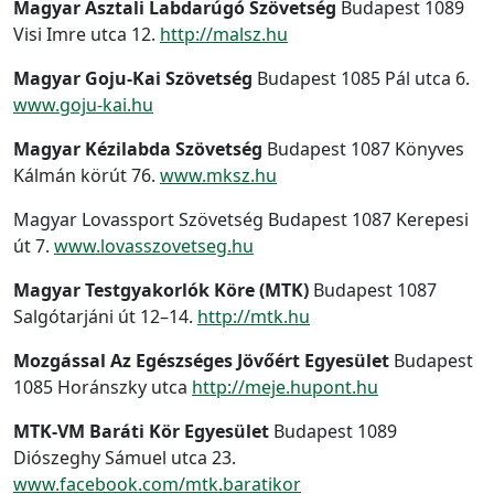
Magyar Asztali Labdarúgó Szövetség
Budapest 1089
Visi Imre utca 12.
http://malsz.hu
Magyar Goju-Kai Szövetség
Budapest 1085 Pál utca 6.
www.goju-kai.hu
Magyar Kézilabda Szövetség
Budapest 1087 Könyves
Kálmán körút 76.
www.mksz.hu
Magyar Lovassport Szövetség Budapest 1087 Kerepesi
út 7.
www.lovasszovetseg.hu
Magyar Testgyakorlók Köre (MTK)
Budapest 1087
Salgótarjáni út 12–14.
http://mtk.hu
Mozgással Az Egészséges Jövőért Egyesület
Budapest
1085 Horánszky utca
http://meje.hupont.hu
MTK-VM Baráti Kör Egyesület
Budapest 1089
Diószeghy Sámuel utca 23.
www.facebook.com/mtk.baratikor