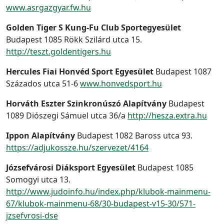
www.asrgazgyar.fw.hu
Golden Tiger S Kung-Fu Club Sportegyesület
Budapest 1085 Rökk Szilárd utca 15.
http://teszt.goldentigers.hu
Hercules Fiai Honvéd Sport Egyesület
Budapest 1087
Százados utca 51-6
www.honvedsport.hu
Horváth Eszter Szinkronúszó Alapítvány
Budapest
1089 Diószegi Sámuel utca 36/a
http://hesza.extra.hu
Ippon Alapítvány
Budapest 1082 Baross utca 93.
https://adjukossze.hu/szervezet/4164
Józsefvárosi Diáksport Egyesület
Budapest 1085
Somogyi utca 13.
http://www.judoinfo.hu/index.php/klubok-mainmenu-
67/klubok-mainmenu-68/30-budapest-v15-30/571-
jzsefvrosi-dse