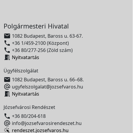
Polgármesteri Hivatal

1082 Budapest, Baross u. 63-67.

+36 1/459-2100 (Központ)

+36 80/277-256 (Zöld szám)

Nyitvatartás
Ügyfélszolgálat

1082 Budapest, Baross u. 66–68.

ugyfelszolgalat@jozsefvaros.hu

Nyitvatartás
Józsefvárosi Rendészet

+36 80/204-618

info@jozsefvarosirendeszet.hu
rendeszet.jozsefvaros.hu