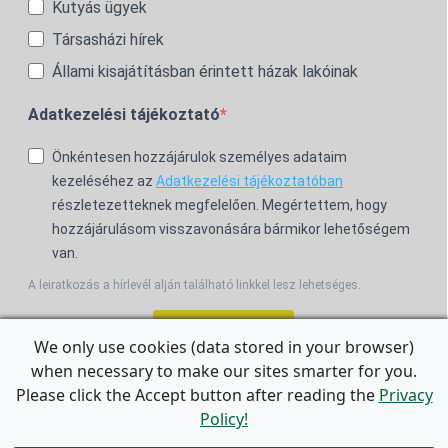
Kutyás ügyek
Társasházi hírek
Állami kisajátításban érintett házak lakóinak
Adatkezelési tájékoztató
Önkéntesen hozzájárulok személyes adataim
kezeléséhez az
Adatkezelési tájékoztatóban
részletezetteknek megfelelően. Megértettem, hogy
hozzájárulásom visszavonására bármikor lehetőségem
van.
A leiratkozás a hírlevél alján található linkkel lesz lehetséges.
Feliratkozom!
We only use cookies (data stored in your browser)
when necessary to make our sites smarter for you.
For the English Newsletter, click
HERE.
Please click the Accept button after reading the
Privacy
Policy!
