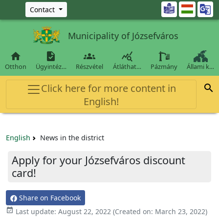
Ugrás a fő tartalomra

Contact
Municipality of Józsefváros




Otthon
Ügyintéz…
Részvétel
Átláthat…
Pázmány
Állami k…
Click here for more content in

English!
English
News in the district
Apply for your Józsefváros discount
card!
Share on Facebook

Last update:
August 22, 2022
(Created on:
March 23, 2022
)