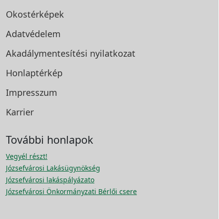
Okostérképek
Adatvédelem
Akadálymentesítési
nyilatkozat
Honlaptérkép
Impresszum
Karrier
További honlapok
Vegyél részt!
Józsefvárosi Lakásügynökség
Józsefvárosi lakáspályázato
Józsefvárosi Önkormányzati Bérlői csere