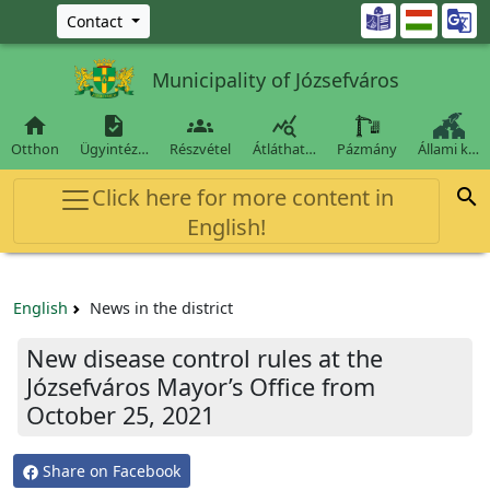
Ugrás a fő tartalomra

Contact
Municipality of Józsefváros




Otthon
Ügyintéz…
Részvétel
Átláthat…
Pázmány
Állami k…
Click here for more content in

English!
English
News in the district
New disease control rules at the
Józsefváros Mayor’s Office from
October 25, 2021
Share on Facebook