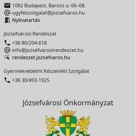

1082 Budapest, Baross u. 66–68.

ugyfelszolgalat@jozsefvaros.hu

Nyitvatartás
Józsefvárosi Rendészet

+36 80/204-618

info@jozsefvarosirendeszet.hu
rendeszet.jozsefvaros.hu
Gyermekvédelmi Készenléti Szolgálat

+36 30/493-1925
Józsefvárosi Önkormányzat