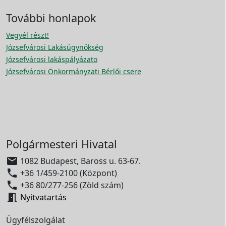
További honlapok
Vegyél részt!
Józsefvárosi Lakásügynökség
Józsefvárosi lakáspályázato
Józsefvárosi Önkormányzati Bérlői csere
Polgármesteri Hivatal

1082 Budapest, Baross u. 63-67.

+36 1/459-2100 (Központ)

+36 80/277-256 (Zöld szám)

Nyitvatartás
Ügyfélszolgálat