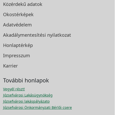
Közérdekű adatok
Okostérképek
Adatvédelem
Akadálymentesítési
nyilatkozat
Honlaptérkép
Impresszum
Karrier
További honlapok
Vegyél részt!
Józsefvárosi Lakásügynökség
Józsefvárosi lakáspályázato
Józsefvárosi Önkormányzati Bérlői csere