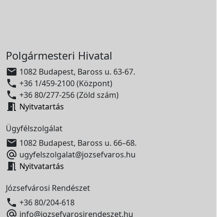
Polgármesteri Hivatal

1082 Budapest, Baross u. 63-67.

+36 1/459-2100 (Központ)

+36 80/277-256 (Zöld szám)

Nyitvatartás
Ügyfélszolgálat

1082 Budapest, Baross u. 66–68.

ugyfelszolgalat@jozsefvaros.hu

Nyitvatartás
Józsefvárosi Rendészet

+36 80/204-618

info@jozsefvarosirendeszet.hu