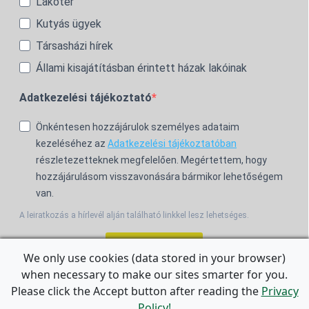
Lakótér
Kutyás ügyek
Társasházi hírek
Állami kisajátításban érintett házak lakóinak
Adatkezelési tájékoztató
Önkéntesen hozzájárulok személyes adataim
kezeléséhez az
Adatkezelési tájékoztatóban
részletezetteknek megfelelően. Megértettem, hogy
hozzájárulásom visszavonására bármikor lehetőségem
van.
A leiratkozás a hírlevél alján található linkkel lesz lehetséges.
Feliratkozom!
We only use cookies (data stored in your browser)
when necessary to make our sites smarter for you.
For the English Newsletter, click
HERE.
Please click the Accept button after reading the
Privacy
Policy!