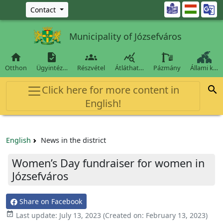
Ugrás a fő tartalomra

Contact
Municipality of Józsefváros




Otthon
Ügyintéz…
Részvétel
Átláthat…
Pázmány
Állami k…
Click here for more content in

English!
English
News in the district
Women’s Day fundraiser for women in
Józsefváros
Share on Facebook

Last update:
July 13, 2023
(Created on:
February 13, 2023
)