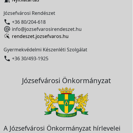
Józsefvárosi Rendészet

+36 80/204-618

info@jozsefvarosirendeszet.hu
rendeszet.jozsefvaros.hu
Gyermekvédelmi Készenléti Szolgálat

+36 30/493-1925
Józsefvárosi Önkormányzat
A Józsefvárosi Önkormányzat hírlevelei