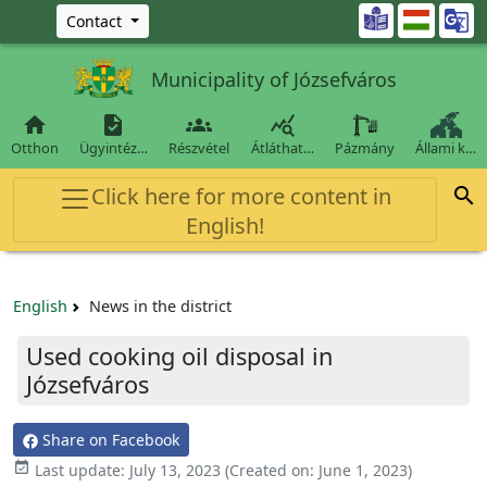
Ugrás a fő tartalomra

Contact
Municipality of Józsefváros




Otthon
Ügyintéz…
Részvétel
Átláthat…
Pázmány
Állami k…
Click here for more content in

English!
English
News in the district
Used cooking oil disposal in
Józsefváros
Share on Facebook

Last update:
July 13, 2023
(Created on:
June 1, 2023
)