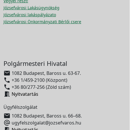
Vegyél részt!
Józsefvárosi Lakásügynökség
Józsefvárosi lakáspályázato
Józsefvárosi Önkormányzati Bérlői csere
Polgármesteri Hivatal

1082 Budapest, Baross u. 63-67.

+36 1/459-2100 (Központ)

+36 80/277-256 (Zöld szám)

Nyitvatartás
Ügyfélszolgálat

1082 Budapest, Baross u. 66–68.

ugyfelszolgalat@jozsefvaros.hu

Nyitvatartás