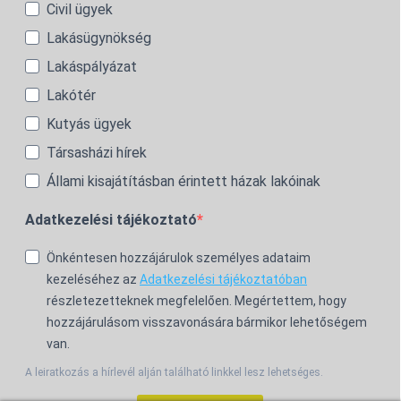
Civil ügyek
Lakásügynökség
Lakáspályázat
Lakótér
Kutyás ügyek
Társasházi hírek
Állami kisajátításban érintett házak lakóinak
Adatkezelési tájékoztató
Önkéntesen hozzájárulok személyes adataim
kezeléséhez az
Adatkezelési tájékoztatóban
részletezetteknek megfelelően. Megértettem, hogy
hozzájárulásom visszavonására bármikor lehetőségem
van.
A leiratkozás a hírlevél alján található linkkel lesz lehetséges.