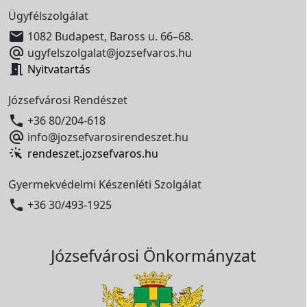
Ügyfélszolgálat

1082 Budapest, Baross u. 66–68.

ugyfelszolgalat@jozsefvaros.hu

Nyitvatartás
Józsefvárosi Rendészet

+36 80/204-618

info@jozsefvarosirendeszet.hu
rendeszet.jozsefvaros.hu
Gyermekvédelmi Készenléti Szolgálat

+36 30/493-1925
Józsefvárosi Önkormányzat