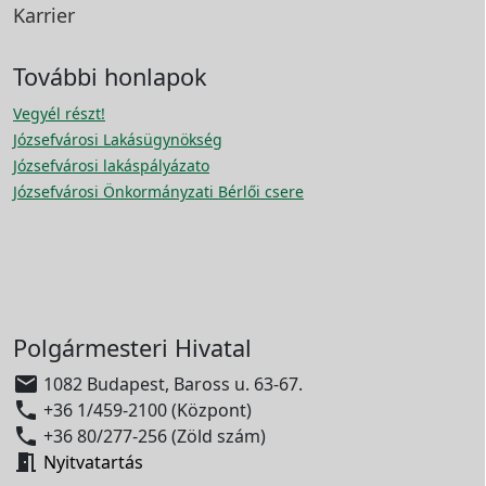
Karrier
További honlapok
Vegyél részt!
Józsefvárosi Lakásügynökség
Józsefvárosi lakáspályázato
Józsefvárosi Önkormányzati Bérlői csere
Polgármesteri Hivatal

1082 Budapest, Baross u. 63-67.

+36 1/459-2100 (Központ)

+36 80/277-256 (Zöld szám)

Nyitvatartás