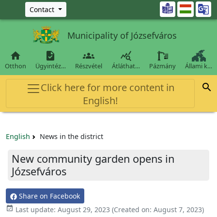
Ugrás a fő tartalomra

Contact
Municipality of Józsefváros




Otthon
Ügyintéz…
Részvétel
Átláthat…
Pázmány
Állami k…
Click here for more content in

English!
English
News in the district
New community garden opens in
Józsefváros
Share on Facebook

Last update:
August 29, 2023
(Created on:
August 7, 2023
)