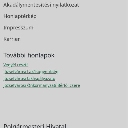
Akadálymentesítési
nyilatkozat
Honlaptérkép
Impresszum
Karrier
További honlapok
Vegyél részt!
Józsefvárosi Lakásügynökség
Józsefvárosi lakáspályázato
Józsefvárosi Önkormányzati Bérlői csere
Polgármesteri Hivatal