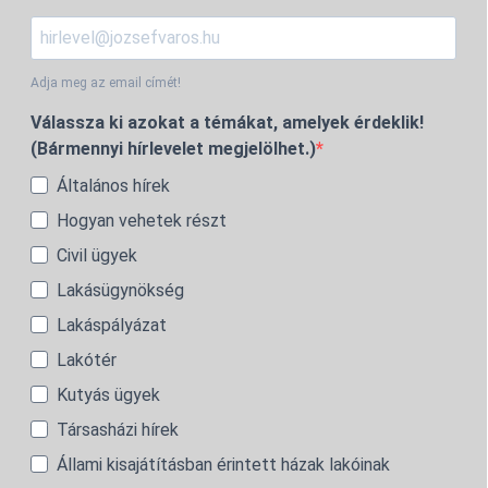
Adja meg az email címét!
Válassza ki azokat a témákat, amelyek érdeklik!
(Bármennyi hírlevelet megjelölhet.)
Általános hírek
Hogyan vehetek részt
Civil ügyek
Lakásügynökség
Lakáspályázat
Lakótér
Kutyás ügyek
Társasházi hírek
Állami kisajátításban érintett házak lakóinak