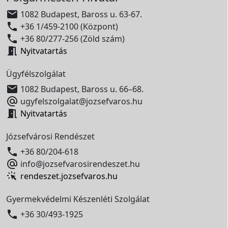

1082 Budapest, Baross u. 63-67.

+36 1/459-2100 (Központ)

+36 80/277-256 (Zöld szám)

Nyitvatartás
Ügyfélszolgálat

1082 Budapest, Baross u. 66–68.

ugyfelszolgalat@jozsefvaros.hu

Nyitvatartás
Józsefvárosi Rendészet

+36 80/204-618

info@jozsefvarosirendeszet.hu
rendeszet.jozsefvaros.hu
Gyermekvédelmi Készenléti Szolgálat

+36 30/493-1925