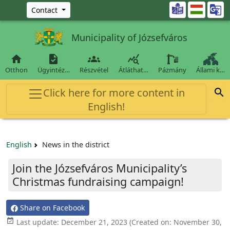
Ugrás a fő tartalomra

Contact
Municipality of Józsefváros




Otthon
Ügyintéz…
Részvétel
Átláthat…
Pázmány
Állami k…
Click here for more content in

English!
English
News in the district
Join the Józsefváros Municipality’s
Christmas fundraising campaign!
Share on Facebook

Last update:
December 21, 2023
(Created on:
November 30,