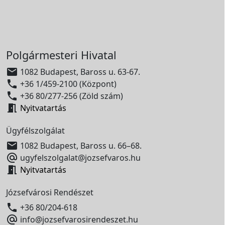
Polgármesteri Hivatal

1082 Budapest, Baross u. 63-67.

+36 1/459-2100 (Központ)

+36 80/277-256 (Zöld szám)

Nyitvatartás
Ügyfélszolgálat

1082 Budapest, Baross u. 66–68.

ugyfelszolgalat@jozsefvaros.hu

Nyitvatartás
Józsefvárosi Rendészet

+36 80/204-618

info@jozsefvarosirendeszet.hu