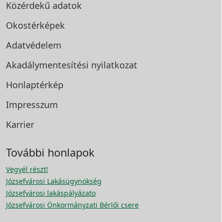
Közérdekű adatok
Okostérképek
Adatvédelem
Akadálymentesítési
nyilatkozat
Honlaptérkép
Impresszum
Karrier
További honlapok
Vegyél részt!
Józsefvárosi Lakásügynökség
Józsefvárosi lakáspályázato
Józsefvárosi Önkormányzati Bérlői csere