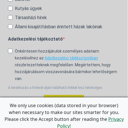
Kutyás ügyek
Társasházi hírek
Állami kisajátításban érintett házak lakóinak
Adatkezelési tájékoztató
Önkéntesen hozzájárulok személyes adataim
kezeléséhez az
Adatkezelési tájékoztatóban
részletezetteknek megfelelően. Megértettem, hogy
hozzájárulásom visszavonására bármikor lehetőségem
van.
A leiratkozás a hírlevél alján található linkkel lesz lehetséges.
Feliratkozom!
We only use cookies (data stored in your browser)
when necessary to make our sites smarter for you.
For the English Newsletter, click
HERE.
Please click the Accept button after reading the
Privacy
Policy!