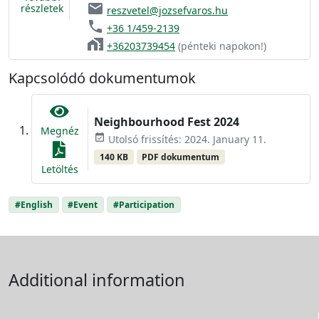
email
részletek
reszvetel@jozsefvaros.hu
phone
+36 1/459-2139
home_work
+36203739454
(pénteki napokon!)
Kapcsolódó dokumentumok
Neighbourhood Fest 2024
Megnéz
event_available
Utolsó frissítés: 2024. January 11.
140 KB
PDF dokumentum
Letöltés
#English
#Event
#Participation
Additional information