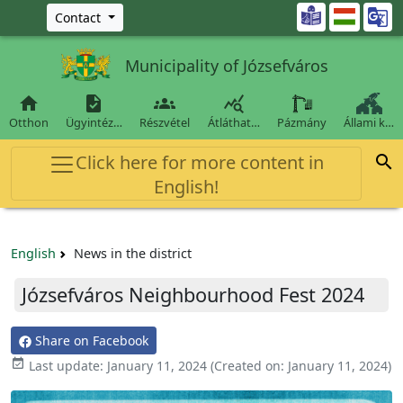
Ugrás a fő tartalomra

Contact
Municipality of Józsefváros




Otthon
Ügyintéz…
Részvétel
Átláthat…
Pázmány
Állami k…
Click here for more content in

English!
English
News in the district
Józsefváros Neighbourhood Fest 2024
Share on Facebook

Last update:
January 11, 2024
(Created on:
January 11, 2024
)