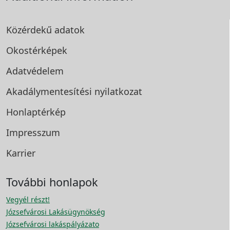
Közérdekű adatok
Okostérképek
Adatvédelem
Akadálymentesítési
nyilatkozat
Honlaptérkép
Impresszum
Karrier
További honlapok
Vegyél részt!
Józsefvárosi Lakásügynökség
Józsefvárosi lakáspályázato