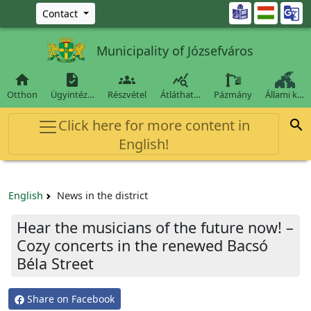
Ugrás a fő tartalomra

Contact
Municipality of Józsefváros




Otthon
Ügyintéz…
Részvétel
Átláthat…
Pázmány
Állami k…
Click here for more content in

English!
English
News in the district
Hear the musicians of the future now! –
Cozy concerts in the renewed Bacsó
Béla Street
Share on Facebook