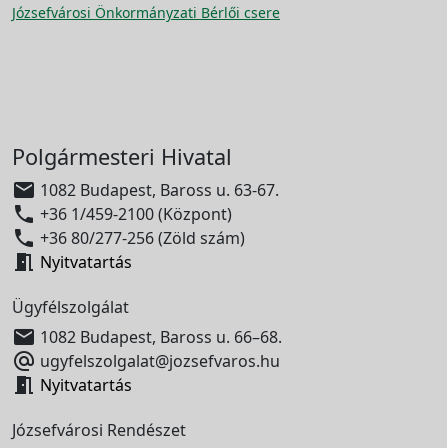
Józsefvárosi Önkormányzati Bérlői csere
Polgármesteri Hivatal

1082 Budapest, Baross u. 63-67.

+36 1/459-2100 (Központ)

+36 80/277-256 (Zöld szám)

Nyitvatartás
Ügyfélszolgálat

1082 Budapest, Baross u. 66–68.

ugyfelszolgalat@jozsefvaros.hu

Nyitvatartás
Józsefvárosi Rendészet