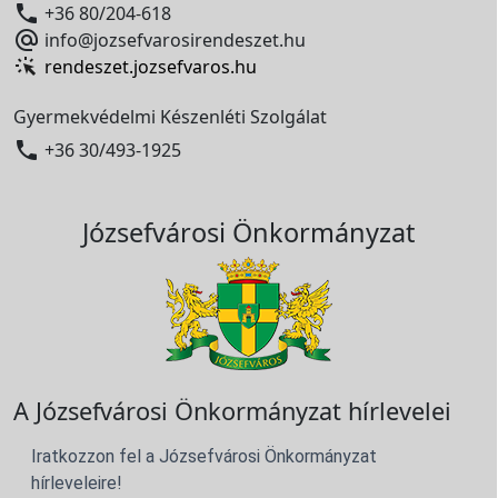

+36 80/204-618

info@jozsefvarosirendeszet.hu
rendeszet.jozsefvaros.hu
Gyermekvédelmi Készenléti Szolgálat

+36 30/493-1925
Józsefvárosi Önkormányzat
A Józsefvárosi Önkormányzat hírlevelei
Iratkozzon fel a Józsefvárosi Önkormányzat
hírleveleire!