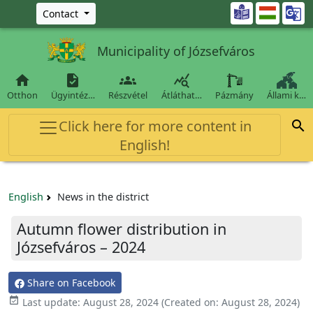
Ugrás a fő tartalomra

Contact
Municipality of Józsefváros




Otthon
Ügyintéz…
Részvétel
Átláthat…
Pázmány
Állami k…
Click here for more content in

English!
English
News in the district
Autumn flower distribution in
Józsefváros – 2024
Share on Facebook

Last update:
August 28, 2024
(Created on:
August 28, 2024
)