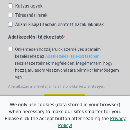
Kutyás ügyek
Társasházi hírek
Állami kisajátításban érintett házak lakóinak
Adatkezelési tájékoztató
Önkéntesen hozzájárulok személyes adataim
kezeléséhez az
Adatkezelési tájékoztatóban
részletezetteknek megfelelően. Megértettem, hogy
hozzájárulásom visszavonására bármikor lehetőségem
van.
A leiratkozás a hírlevél alján található linkkel lesz lehetséges.
Feliratkozom!
We only use cookies (data stored in your browser)
when necessary to make our sites smarter for you.
For the English Newsletter, click
HERE.
Please click the Accept button after reading the
Privacy
Policy!
