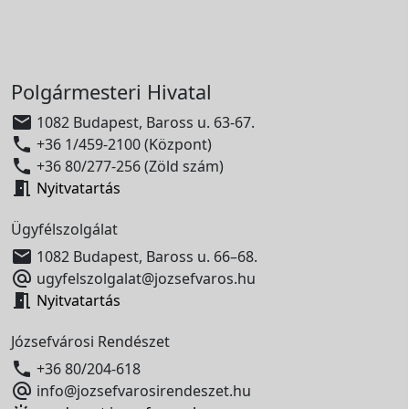
Polgármesteri Hivatal

1082 Budapest, Baross u. 63-67.

+36 1/459-2100 (Központ)

+36 80/277-256 (Zöld szám)

Nyitvatartás
Ügyfélszolgálat

1082 Budapest, Baross u. 66–68.

ugyfelszolgalat@jozsefvaros.hu

Nyitvatartás
Józsefvárosi Rendészet

+36 80/204-618

info@jozsefvarosirendeszet.hu