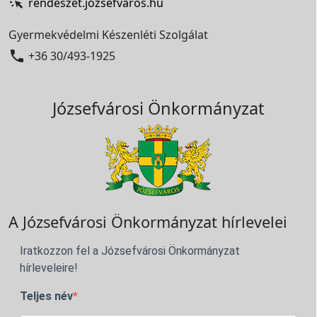
rendeszet.jozsefvaros.hu
Gyermekvédelmi Készenléti Szolgálat

+36 30/493-1925
Józsefvárosi Önkormányzat
A Józsefvárosi Önkormányzat hírlevelei
Iratkozzon fel a Józsefvárosi Önkormányzat
hírleveleire!
Teljes név