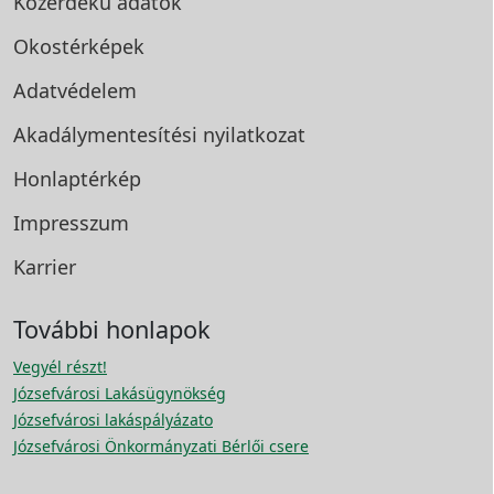
Közérdekű adatok
Okostérképek
Adatvédelem
Akadálymentesítési
nyilatkozat
Honlaptérkép
Impresszum
Karrier
További honlapok
Vegyél részt!
Józsefvárosi Lakásügynökség
Józsefvárosi lakáspályázato
Józsefvárosi Önkormányzati Bérlői csere