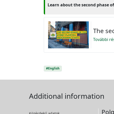
Learn about the second phase o
The se
További ré
#English
Additional information
Polg
Közérdekű adatok