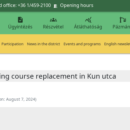
 office: +36 1/459-2100
Opening hours




Ügyintézés
Részvétel
Átláthatóság
Pázmán
Participation
News in the district
Events and programs
English newsle
ing course replacement in Kun utca
on:
August 7, 2024
)