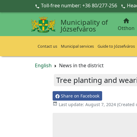
Ugrás a fő tartalomra
Toll-free number: +36 80/277-256
Head



Municipality of
Józsefváros
Otthon
Contact us
Municipal services
Guide to Józsefváros
English
News in the district
Tree planting and wear
Share on Facebook

Last update:
August 7, 2024
(Created 