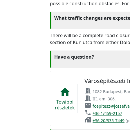
possible construction obstacles. For
What traffic changes are expect
There will be a complete road closur
section of Kun utca from either Dolog
Have a question?
Városépítészeti 
home
meeting_room
1082 Budapest, Bar
meeting_room
III. em. 306.
További
email
foepitesz@jozsefva
részletek
phone
+36 1/459-2157
home_work
+36 20/335-7449
(p