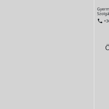
Gyerm
Szolgá

+3
Ö