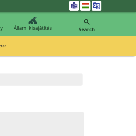


y
Állami kisajátítás
Search
tter