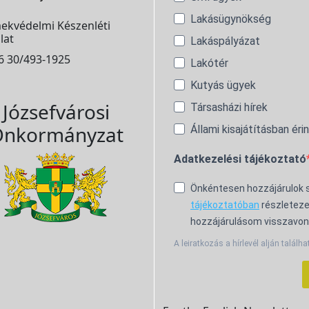
Lakásügynökség
ekvédelmi Készenléti
lat
Lakáspályázat
6 30/493-1925
Lakótér
Kutyás ügyek
Józsefvárosi
Társasházi hírek
nkormányzat
Állami kisajátításban éri
Adatkezelési tájékoztató
Önkéntesen hozzájárulok
tájékoztatóban
részleteze
hozzájárulásom visszavon
A leiratkozás a hírlevél alján találha