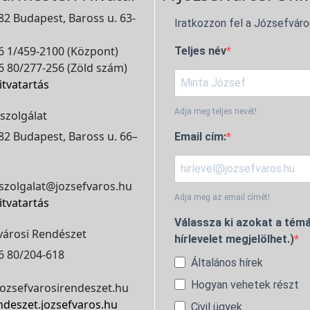
2 Budapest, Baross u. 63-
Iratkozzon fel a Józsefváro
 1/459-2100 (Központ)
Teljes név
 80/277-256 (Zöld szám)
itvatartás
Adja meg teljes nevét!
szolgálat
2 Budapest, Baross u. 66–
Email cím:
szolgalat@jozsefvaros.hu
Adja meg az email címét!
itvatartás
Válassza ki azokat a témá
városi Rendészet
hírlevelet megjelölhet.)
6 80/204-618
Általános hírek
Hogyan vehetek részt
ozsefvarosirendeszet.hu
ndeszet.jozsefvaros.hu
Civil ügyek