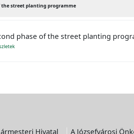
f the street planting programme
cond phase of the street planting prog
szletek
ármesteri Hivatal
A Józsefvárosi Önk