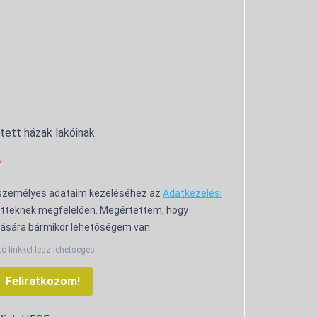
ntett házak lakóinak
 személyes adataim kezeléséhez az
Adatkezelési
tteknek megfelelően. Megértettem, hogy
ására bármikor lehetőségem van.
tó linkkel lesz lehetséges.
Feliratkozom!