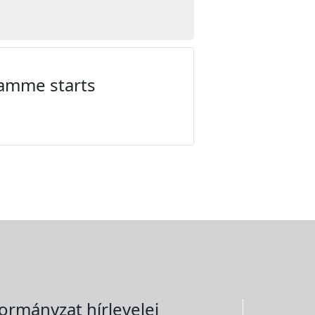
ramme starts
ormányzat hírlevelei