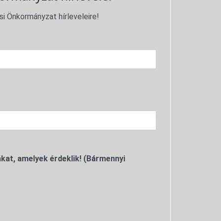
si Önkormányzat hírleveleire!
kat, amelyek érdeklik! (Bármennyi