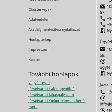

108
Okostérképek
67.

+36
Adatvédelem

+36
Akadálymentesítési
nyilatkozat

Ny
Honlaptérkép
Ügyfél

108
Impresszum
68.
Karrier

ugyfel
További honlapok

Ny
Vegyél részt!
József
Józsefvárosi Lakásügynökség

+3
Józsefvárosi lakáspályázato

Józsefvárosi Önkormányzati Bérlői
info@j
csere
re