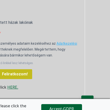
ntett házak lakóinak
 személyes adataim kezeléséhez az
Adatkezelési
tteknek megfelelően. Megértettem, hogy
ására bármikor lehetőségem van.
tó linkkel lesz lehetséges.
Feliratkozom!
click
HERE.

ease click the
Accept-GDPR