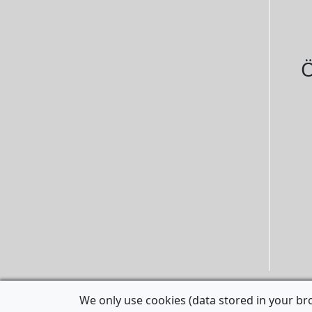
Ö
We only use cookies (data stored in your br