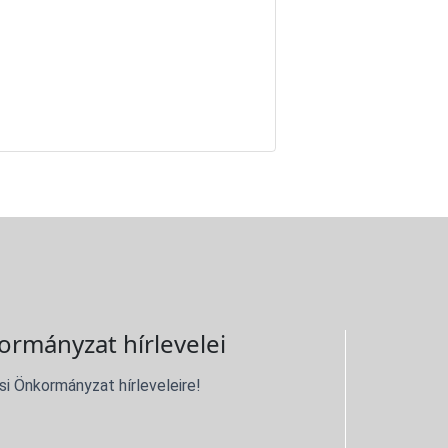
ormányzat hírlevelei
si Önkormányzat hírleveleire!