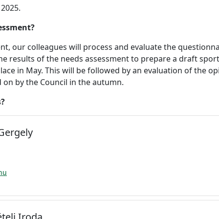
 2025.
sessment?
t, our colleagues will process and evaluate the questionnai
he results of the needs assessment to prepare a draft sport
lace in May. This will be followed by an evaluation of the op
d on by the Council in the autumn.
s?
Gergely
hu
teli Iroda