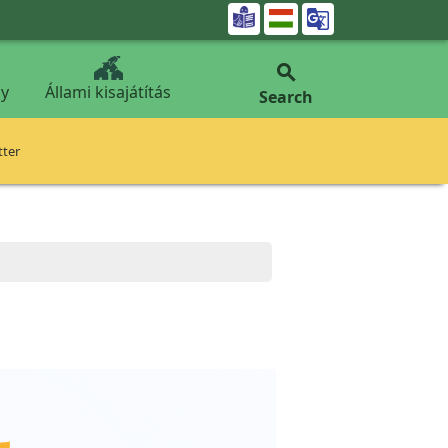


y
Állami kisajátítás
Search
tter