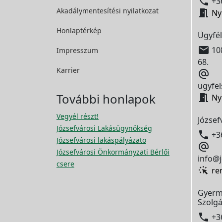

+36
Akadálymentesítési
nyilatkozat

Ny
Honlaptérkép
Ügyfél

108
Impresszum
68.
Karrier

ugyfel
További honlapok

Ny
Vegyél részt!
József
Józsefvárosi Lakásügynökség

+3
Józsefvárosi lakáspályázato

Józsefvárosi Önkormányzati Bérlői
info@j
csere
re
Gyerm
Szolgá

+3