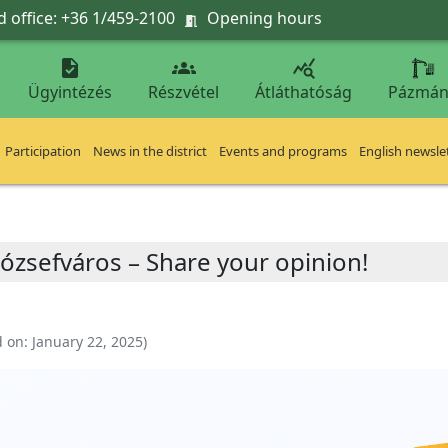
 office: +36 1/459-2100
Opening hours




Ügyintézés
Részvétel
Átláthatóság
Pázmán
Participation
News in the district
Events and programs
English newsle
Józsefváros – Share your opinion!
d on:
January 22, 2025
)