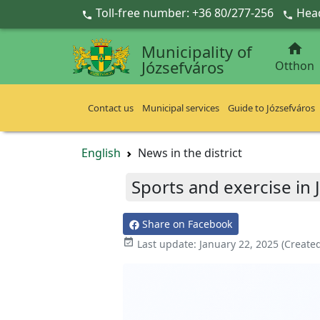
Ugrás a fő tartalomra
Toll-free number: +36 80/277-256
Head



Municipality of
Józsefváros
Otthon
Contact us
Municipal services
Guide to Józsefváros
English
News in the district
Sports and exercise in 
Share on Facebook

Last update:
January 22, 2025
(Create