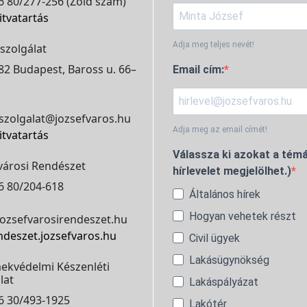
 80/277-256 (Zöld szám)
itvatartás
Adja meg teljes nevét!
szolgálat
2 Budapest, Baross u. 66–
Email cím:
szolgalat@jozsefvaros.hu
Adja meg az email címét!
itvatartás
Válassza ki azokat a témá
városi Rendészet
hírlevelet megjelölhet.)
6 80/204-618
Általános hírek
Hogyan vehetek részt
ozsefvarosirendeszet.hu
ndeszet.jozsefvaros.hu
Civil ügyek
Lakásügynökség
ekvédelmi Készenléti
lat
Lakáspályázat
6 30/493-1925
Lakótér