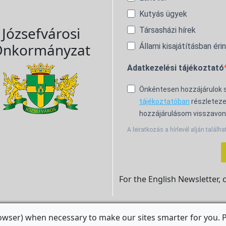
Kutyás ügyek
Józsefvárosi
Társasházi hírek
nkormányzat
Állami kisajátításban éri
Adatkezelési tájékoztató
Önkéntesen hozzájárulok
tájékoztatóban
részleteze
hozzájárulásom visszavon
A leiratkozás a hírlevél alján találha
For the English Newsletter, 
owser) when necessary to make our sites smarter for you. Pl
