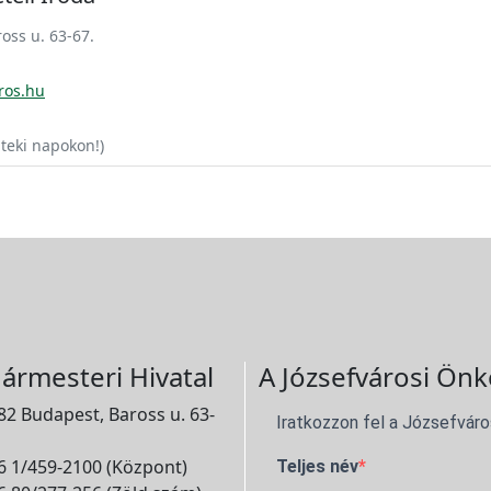
oss u. 63-67.
ros.hu
teki napokon!)
ármesteri Hivatal
A Józsefvárosi Önk
2 Budapest, Baross u. 63-
Iratkozzon fel a Józsefváro
 1/459-2100 (Központ)
Teljes név