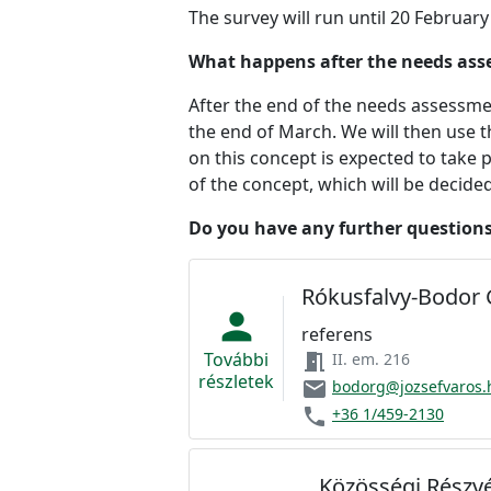
The survey will run until 20 February
What happens after the needs as
After the end of the needs assessmen
the end of March. We will then use t
on this concept is expected to take p
of the concept, which will be decide
Do you have any further question
Rókusfalvy-Bodor 
person
referens
További
meeting_room
II. em. 216
részletek
email
bodorg@jozsefvaros.
phone
+36 1/459-2130
Közösségi Részvé