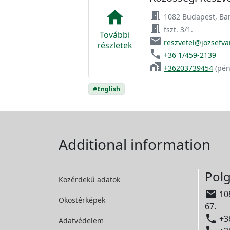
home
meeting_room
1082 Budapest, Bar
meeting_room
fszt. 3/1.
További
email
reszvetel@jozsefva
részletek
phone
+36 1/459-2139
home_work
+36203739454
(pén
#English
Additional information
Polg
Közérdekű adatok

108
Okostérképek
67.

+36
Adatvédelem