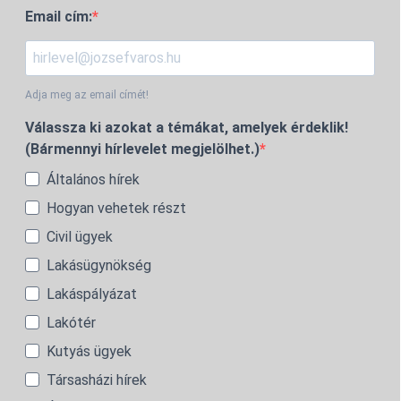
Email cím:
Adja meg az email címét!
Válassza ki azokat a témákat, amelyek érdeklik!
(Bármennyi hírlevelet megjelölhet.)
Általános hírek
Hogyan vehetek részt
Civil ügyek
Lakásügynökség
Lakáspályázat
Lakótér
Kutyás ügyek
Társasházi hírek