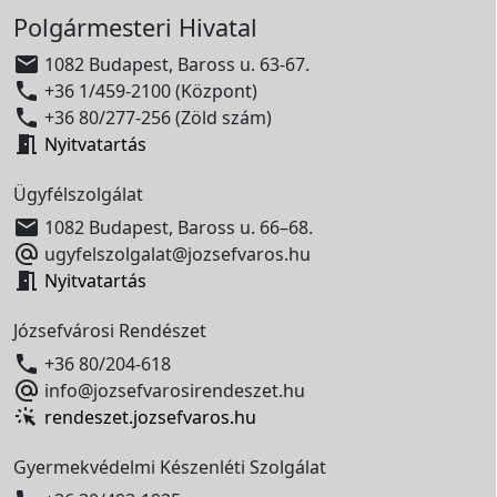
Polgármesteri Hivatal

1082 Budapest, Baross u. 63-67.

+36 1/459-2100 (Központ)

+36 80/277-256 (Zöld szám)

Nyitvatartás
Ügyfélszolgálat

1082 Budapest, Baross u. 66–68.

ugyfelszolgalat@jozsefvaros.hu

Nyitvatartás
Józsefvárosi Rendészet

+36 80/204-618

info@jozsefvarosirendeszet.hu
rendeszet.jozsefvaros.hu
Gyermekvédelmi Készenléti Szolgálat