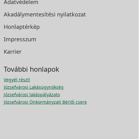
Adatvédelem
Akadálymentesítési
nyilatkozat
Honlaptérkép
Impresszum
Karrier
További honlapok
Vegyél részt!
Józsefvárosi Lakásügynökség
Józsefvárosi lakáspályázato
Józsefvárosi Önkormányzati Bérlői csere