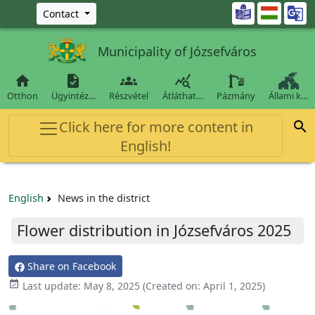
Ugrás a fő tartalomra

Contact
Municipality of Józsefváros




Otthon
Ügyintéz…
Részvétel
Átláthat…
Pázmány
Állami k…
Click here for more content in

English!
English
News in the district
Flower distribution in Józsefváros 2025
Share on Facebook

Last update:
May 8, 2025
(Created on:
April 1, 2025
)