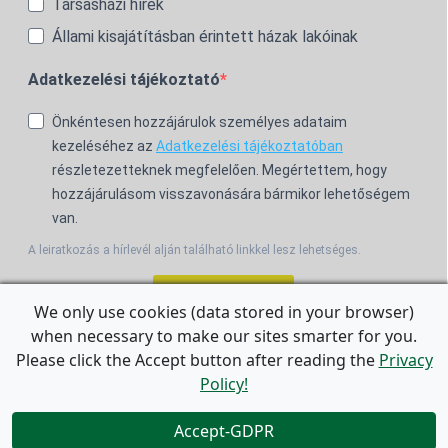
Társasházi hírek
Állami kisajátításban érintett házak lakóinak
Adatkezelési tájékoztató
Önkéntesen hozzájárulok személyes adataim
kezeléséhez az
Adatkezelési tájékoztatóban
részletezetteknek megfelelően. Megértettem, hogy
hozzájárulásom visszavonására bármikor lehetőségem
van.
A leiratkozás a hírlevél alján található linkkel lesz lehetséges.
Feliratkozom!
We only use cookies (data stored in your browser)
when necessary to make our sites smarter for you.
For the English Newsletter, click
HERE.
Please click the Accept button after reading the
Privacy
Policy!


Accept-GDPR