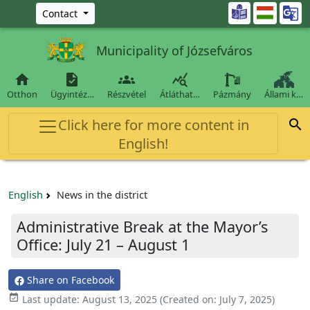
Ugrás a fő tartalomra

Contact
Municipality of Józsefváros




Otthon
Ügyintéz…
Részvétel
Átláthat…
Pázmány
Állami k…
Click here for more content in

English!
English
News in the district
Administrative Break at the Mayor’s
Office: July 21 – August 1
Share on Facebook

Last update:
August 13, 2025
(Created on:
July 7, 2025
)