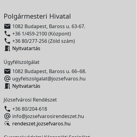
Polgármesteri Hivatal

1082 Budapest, Baross u. 63-67.

+36 1/459-2100 (Központ)

+36 80/277-256 (Zöld szám)

Nyitvatartás
Ügyfélszolgálat

1082 Budapest, Baross u. 66–68.

ugyfelszolgalat@jozsefvaros.hu

Nyitvatartás
Józsefvárosi Rendészet

+36 80/204-618

info@jozsefvarosirendeszet.hu
rendeszet.jozsefvaros.hu