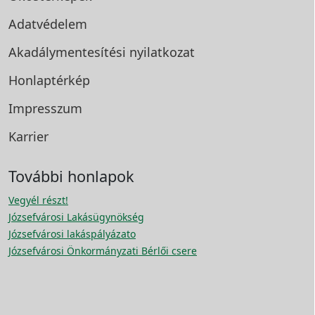
Adatvédelem
Akadálymentesítési
nyilatkozat
Honlaptérkép
Impresszum
Karrier
További honlapok
Vegyél részt!
Józsefvárosi Lakásügynökség
Józsefvárosi lakáspályázato
Józsefvárosi Önkormányzati Bérlői csere