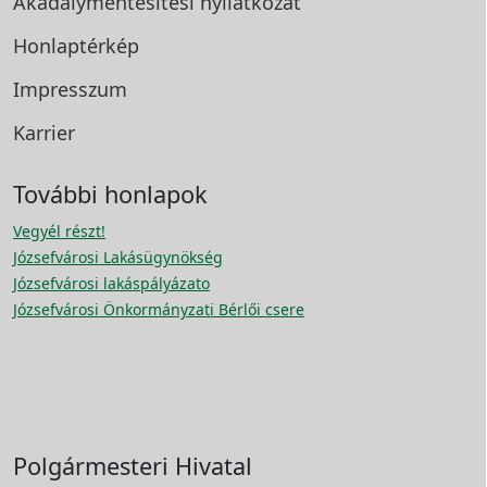
Akadálymentesítési
nyilatkozat
Honlaptérkép
Impresszum
Karrier
További honlapok
Vegyél részt!
Józsefvárosi Lakásügynökség
Józsefvárosi lakáspályázato
Józsefvárosi Önkormányzati Bérlői csere
Polgármesteri Hivatal