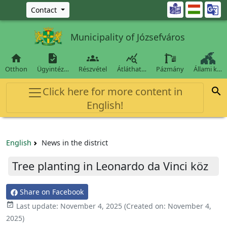
Ugrás a fő tartalomra

Contact
Municipality of Józsefváros




Otthon
Ügyintéz…
Részvétel
Átláthat…
Pázmány
Állami k…
Click here for more content in

English!
English
News in the district
Tree planting in Leonardo da Vinci köz
Share on Facebook

Last update:
November 4, 2025
(Created on:
November 4,
2025
)