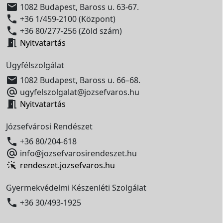

1082 Budapest, Baross u. 63-67.

+36 1/459-2100 (Központ)

+36 80/277-256 (Zöld szám)

Nyitvatartás
Ügyfélszolgálat

1082 Budapest, Baross u. 66–68.

ugyfelszolgalat@jozsefvaros.hu

Nyitvatartás
Józsefvárosi Rendészet

+36 80/204-618

info@jozsefvarosirendeszet.hu
rendeszet.jozsefvaros.hu
Gyermekvédelmi Készenléti Szolgálat

+36 30/493-1925